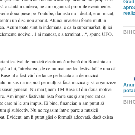
Grădi
 să o cântăm undeva, ne-am organizat propriile evenimente.
aproa
vede două piese pe Youtube, dar asta nu-i destul, e un micuţ
reali
ntru un disc nou apărut. Atunci investeai foarte mult în
lea. Acum toate sunt la îndemână, e ca la supermarket, îţi iei
BIH
şi elemente nocive…l-ai mancat, s-a terminat…“, spune UFO.
portant festival de muzică electronică urbană din România au
ită a lui, întrebarea „de ce nu mai are loc festivalul“ e una cât
Base-ul a fost vârf de lance pe bucata aia de muzică
alul în sus i-a inspirat pe mulţi să facă muzică şi să organizeze
Anunț
ntuziasm general. Nu mai ţinem TM Base-ul din două motive
potab
are. Am împins festivalul ăsta foarte sus şi am precizat că
BIH
e care ni le-am impus. Ei bine, financiar, n-am putut să
um şi subiectiv. Nu ne regăsim într-o parte a muzicii
bat. Evident, am fi putut găsi o formulă adecvată, dacă exista