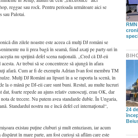
 hop, reggae sau rock. Pentru perioada următoare aici se
s sau Palotai.
RMN 
croni
speci
onică din zilele noastre este aceea că mulţi DJ români se
venimente nu îi prea bagă în seamă, fiind axaţi pe party-uri în
 aceştia nu sprijină defel scena naţională. „Cred că DJ-eii
BIH
 acesta. Ar trebui să se concentreze să ajungă în afara
cuţi afară. Cum ar fi de exemplu Adrian Ivan fost membru TM
ulze. Mulţi DJ Români au lipsuri în a se raporta la scenă, în
de la o mână pe DJ-eii care sunt buni. Restul, au multe lucruri
t dat, foarte repede au ajuns relativ cunoscuţi, erau OK, dar
a nota de trecere. Nu putem avea standarde duble. În Ungaria,
ană. Standardul nostru nu e încă defel cel internaţional“,
24 de
încep
Beiu
mişoara existau puţine cluburi şi mult entuziasm, iar acum
dispărut în mare parte, am fost curioşi să aflăm care este