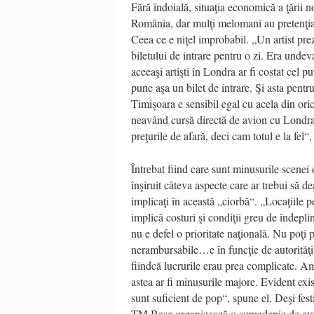
Fără îndoială, situaţia economică a ţării 
România, dar mulţi melomani au pretenţia 
Ceea ce e niţel improbabil. „Un artist pre
biletului de intrare pentru o zi. Era undev
aceeaşi artişti în Londra ar fi costat cel p
pune aşa un bilet de intrare. Şi asta pent
Timişoara e sensibil egal cu acela din oric
neavând cursă directă de avion cu Londra e 
preţurile de afară, deci cam totul e la fel“,
Întrebat fiind care sunt minusurile scene
înşiruit câteva aspecte care ar trebui să de
implicaţi în această „ciorbă“. „Locaţiile 
implică costuri şi condiţii greu de îndepli
nu e defel o prioritate naţională. Nu poţi p
nerambursabile…e în funcţie de autorităţi
fiindcă lucrurile erau prea complicate. Am
astea ar fi minusurile majore. Evident exist
sunt suficient de pop“, spune el. Deşi fe
TM Base organizează o sumedenie de eveni