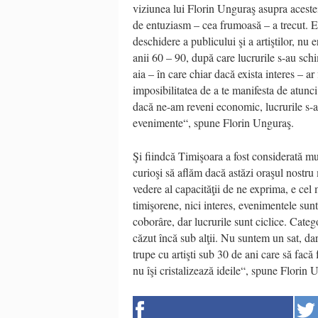
viziunea lui Florin Unguraş asupra acestei
de entuziasm – cea frumoasă – a trecut. Exi
deschidere a publicului şi a artiştilor, nu 
anii 60 – 90, după care lucrurile s-au sch
aia – în care chiar dacă exista interes – ar
imposibilitatea de a te manifesta de atunci
dacă ne-am reveni economic, lucrurile s-a
evenimente“, spune Florin Unguraş.
Şi fiindcă Timişoara a fost considerată mu
curioşi să aflăm dacă astăzi oraşul nostru 
vedere al capacităţii de ne exprima, e ce
timişorene, nici interes, evenimentele sun
coborâre, dar lucrurile sunt ciclice. Categ
căzut încă sub alţii. Nu suntem un sat, da
trupe cu artişti sub 30 de ani care să facă 
nu îşi cristalizează ideile“, spune Florin 