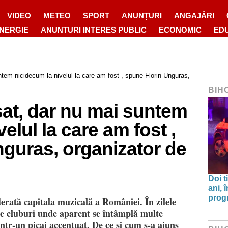
VIDEO
METEO
SPORT
ANUNȚURI
ANGAJĂRI
ENERGIE
ANUNTURI INTERES PUBLIC
ECONOMIC
ED
tem nicidecum la nivelul la care am fost , spune Florin Unguras,
BIH
at, dar nu mai suntem
elul la care am fost ,
nguras, organizator de
Doi t
ani, 
progr
erată capitala muzicală a României. În zilele
de cluburi unde aparent se întâmplă multe
într-un picaj accentuat. De ce şi cum s-a ajuns