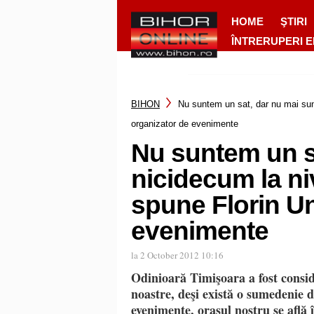
HOME
ŞTIRI
ÎNTRERUPERI 
BIHON
Nu suntem un sat, dar nu mai sun
organizator de evenimente
Nu suntem un s
nicidecum la niv
spune Florin U
evenimente
la 2 October 2012 10:16
Odinioară Timişoara a fost consid
noastre, deşi există o sumedenie 
evenimente, oraşul nostru se află 