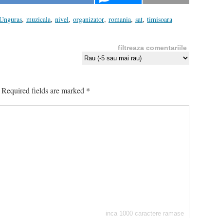
 Unguras
,
muzicala
,
nivel
,
organizator
,
romania
,
sat
,
timisoara
filtreaza comentariile
Required fields are marked
*
inca
1000
caractere ramase