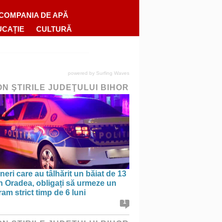
COMPANIA DE APĂ
UCAȚIE
CULTURĂ
powered by
Surfing Waves
ON ŞTIRILE JUDEŢULUI BIHOR
ineri care au tâlhărit un băiat de 13
în Oradea, obligați să urmeze un
am strict timp de 6 luni
1