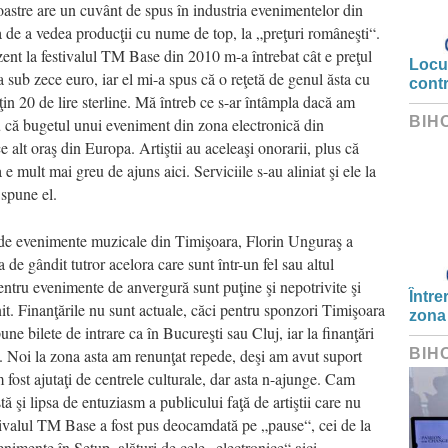
noastre are un cuvânt de spus în industria evenimentelor din
de a vedea producţii cu nume de top, la „preţuri româneşti“.
zent la festivalul TM Base din 2010 m-a întrebat cât e preţul
Locui
a sub zece euro, iar el mi-a spus că o reţetă de genul ăsta cu
cont
uţin 20 de lire sterline. Mă întreb ce s-ar întâmpla dacă am
BIH
ru că bugetul unui eveniment din zona electronică din
e alt oraş din Europa. Artiştii au aceleaşi onorarii, plus că
mult mai greu de ajuns aici. Serviciile s-au aliniat şi ele la
 spune el.
i de evenimente muzicale din Timişoara, Florin Unguraş a
a de gândit tutror acelora care sunt într-un fel sau altul
pentru evenimente de anvergură sunt puţine şi nepotrivite şi
Între
nit. Finanţările nu sunt actuale, căci pentru sponzori Timişoara
zona
une bilete de intrare ca în Bucureşti sau Cluj, iar la finanţări
. Noi la zona asta am renunţat repede, deşi am avut suport
BIH
 fost ajutaţi de centrele culturale, dar asta n-ajunge. Cam
ă şi lipsa de entuziasm a publicului faţă de artiştii care nu
stivalul TM Base a fost pus deocamdată pe „pause“, cei de la
mente în Setup, alături de cele „electronice“ aici