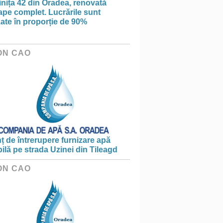
nița 42 din Oradea, renovată
pe complet. Lucrările sunt
zate în proporție de 90%
ON CAO
 de întrerupere furnizare apă
ilă pe strada Uzinei din Tileagd
ON CAO