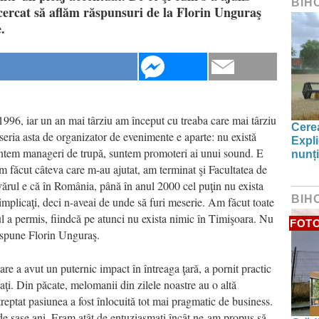
BIH
ncercat să aflăm răspunsuri de la Florin Unguraş
.
96, iar un an mai târziu am început cu treaba care mai târziu
Cerea
eria asta de organizator de evenimente e aparte: nu există
Expli
suntem manageri de trupă, suntem promoteri ai unui sound. E
nunți
m făcut câteva care m-au ajutat, am terminat şi Facultatea de
vărul e că în România, până în anul 2000 cel puţin nu exista
BIH
implicaţi, deci n-aveai de unde să furi meserie. Am făcut toate
tul a permis, fiindcă pe atunci nu exista nimic în Timişoara. Nu
FOT
, spune Florin Unguraş.
re a avut un puternic impact în întreaga ţară, a pornit practic
ţi. Din păcate, melomanii din zilele noastre au o altă
 treptat pasiunea a fost înlocuită tot mai pragmatic de business.
de şase ani. Eram atât de entuziasmaţi încât ne-am propus să