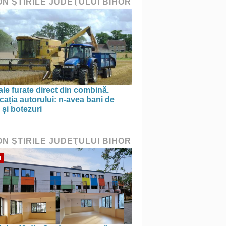
ON ŞTIRILE JUDEŢULUI BIHOR
le furate direct din combină.
cația autorului: n-avea bani de
 și botezuri
ON ŞTIRILE JUDEŢULUI BIHOR
O