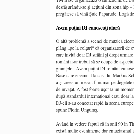
desfăşurându-se şi acţiuni din zona hip –
pregătesc să vină Şuie Paparude, Logistic
Avem puţini DJ cunoscuţi afară
O altă problemă a scenei de muzică electr
plâng „pe la colţuri“ că organizatorii de e
care invită doar DJ străini şi drept urmare
români n-ar trebui să se ocupe de aspectul
graniţelor. Avem puţini DJ români cunos
Base care e semnat la casa lui Markus Sch
a-şi creea un mesaj. Îi număr pe degetele 
de învăţat. A fost foarte uşor la un momen
după standardul internaţional erau doar l
DJ-eii s-au conectat rapid la scena europe
spune Florin Unguraş.
Având în vedere faptul că în anii 90 în Ti
există multe evenimente dar entuziasmul a 