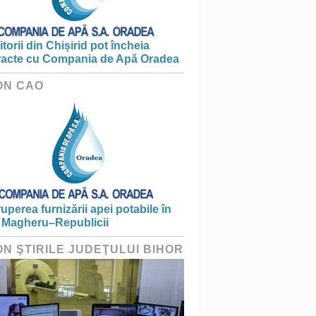
torii din Chișirid pot încheia
racte cu Compania de Apă Oradea
ON CAO
ruperea furnizării apei potabile în
 Magheru–Republicii
ON ŞTIRILE JUDEŢULUI BIHOR