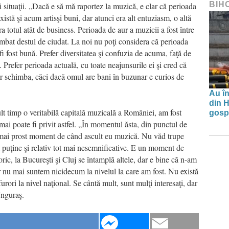
BIH
 situaţii. „Dacă e să mă raportez la muzică, e clar că perioada
stă şi acum artisşi buni, dar atunci era alt entuziasm, o altă
era totul atât de business. Perioada de aur a muzicii a fost între
imbat destul de ciudat. La noi nu poţi considera că perioada
 fi fost bună. Prefer diversitatea şi confuzia de acuma, faţă de
. Prefer perioada actuală, cu toate neajunsurile ei şi cred că
r schimba, căci dacă omul are bani în buzunar e curios de
Au în
din H
lt timp o veritabilă capitală muzicală a României, am fost
gospo
mai poate fi privit astfel. „În momentul ăsta, din punctul de
l mai prost moment de când ascult eu muzică. Nu văd trupe
t puţine şi relativ tot mai nesemnificative. E un moment de
oric, la Bucureşti şi Cluj se întamplă altele, dar e bine că n-am
r nu mai suntem nicidecum la nivelul la care am fost. Nu există
furori la nivel naţional. Se cântă mult, sunt mulţi interesaţi, dar
Unguraş.