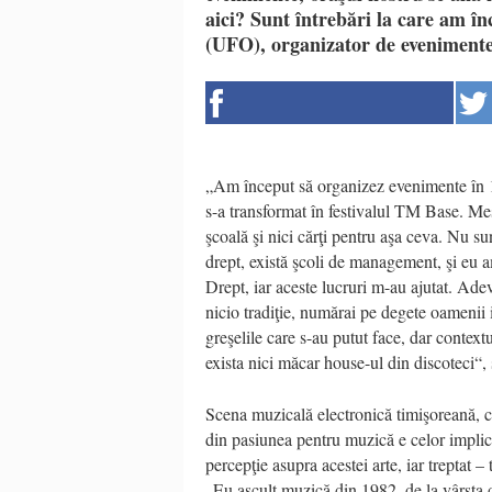
aici? Sunt întrebări la care am î
(UFO), organizator de evenimente
„Am început să organizez evenimente în 19
s-a transformat în festivalul TM Base. Mes
şcoală şi nici cărţi pentru aşa ceva. Nu 
drept, există şcoli de management, şi eu a
Drept, iar aceste lucruri m-au ajutat. Ade
nicio tradiţie, numărai pe degete oamenii 
greşelile care s-au putut face, dar contex
exista nici măcar house-ul din discoteci“
Scena muzicală electronică timişoreană, ca
din pasiunea pentru muzică e celor implica
percepţie asupra acestei arte, iar treptat –
„Eu ascult muzică din 1982, de la vârsta 