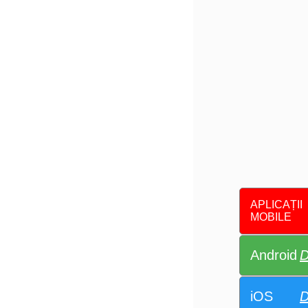
APLICAȚII
MOBILE
Android
D
iOS
D