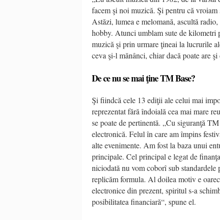
facem şi noi muzică. Şi pentru că vroiam
Astăzi, lumea e melomană, ascultă radio, 
hobby. Atunci umblam sute de kilometri pe
muzică şi prin urmare ţineai la lucrurile a
ceva şi-l mănânci, chiar dacă poate are 
De ce nu se mai ţine TM Base?
Şi fiindcă cele 13 ediţii ale celui mai im
reprezentat fără îndoială cea mai mare reuş
se poate de pertinentă. „Cu siguranţă TM 
electronică. Felul în care am împins festiv
alte evenimente. Am fost la baza unui e
principale. Cel principal e legat de finanţ
niciodată nu vom coborî sub standardele p
replicăm formula. Al doilea motiv e oarec
electronice din prezent, spiritul s-a schim
posibilitatea financiară“, spune el.