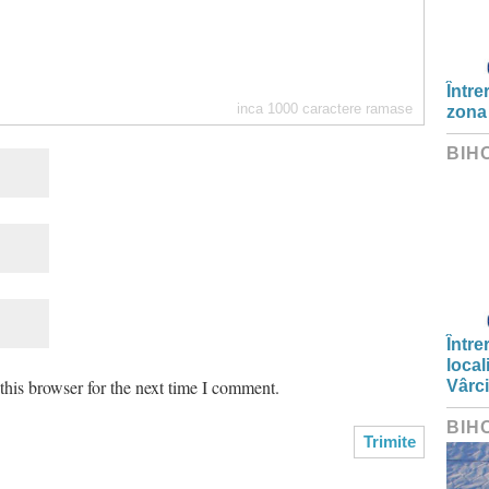
Între
inca
1000
caractere ramase
zona
BIH
Între
local
his browser for the next time I comment.
Vârc
BIH