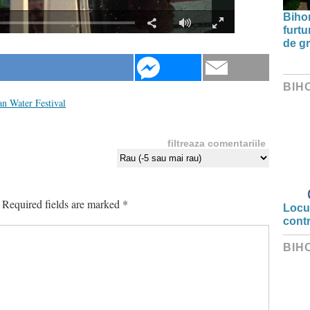
Bihor
furtu
de g
BIH
n Water Festival
filtreaza comentariile
Required fields are marked
*
Locui
cont
BIH