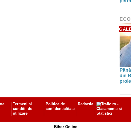
perm
ECO
GALE
Până 
din B
proie
nta
Termeni si
Politica de
Redactia
-
conditii de
confidentialitate
utilizare
Bihor Online