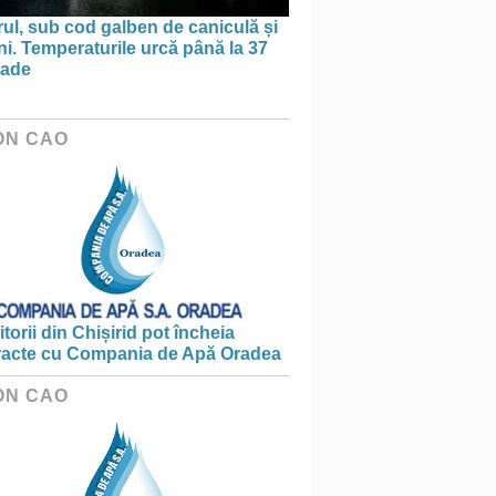
ul, sub cod galben de caniculă și
ni. Temperaturile urcă până la 37
rade
ON CAO
torii din Chișirid pot încheia
racte cu Compania de Apă Oradea
ON CAO