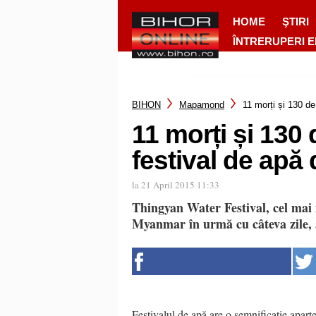
HOME
ŞTIRI
ÎNTRERUPERI 
BIHON
Mapamond
11 morți și 130 de
11 morți și 130 
festival de apă
la 21 April 2015 11:33
Thingyan Water Festival, cel mai 
Myanmar în urmă cu câteva zile, a
Festivalul de apă are o semnificație apart