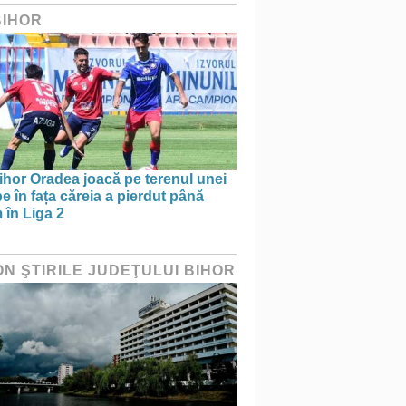
BIHOR
ihor Oradea joacă pe terenul unei
e în fața căreia a pierdut până
 în Liga 2
ON ŞTIRILE JUDEŢULUI BIHOR