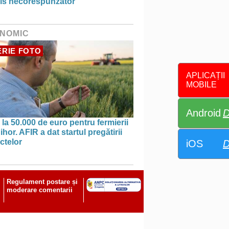
is necorespunzător
NOMIC
RIE FOTO
APLICAȚII
MOBILE
Android
D
la 50.000 de euro pentru fermierii
ihor. AFIR a dat startul pregătirii
ctelor
iOS
D
Regulament postare și
moderare comentarii