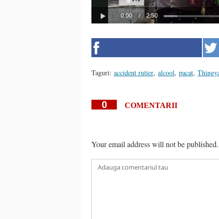
Taguri:
accident rutier
,
alcool
,
pacat
,
Thingya
0
COMENTARII
Your email address will not be published.