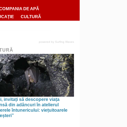
COMPANIA DE APĂ
UCAȚIE
CULTURĂ
powered by
Surfing Waves
TURĂ
i, invitați să descopere viața
să din adâncuri în atelierul
erele întunericului: viețuitoarele
eșteri”