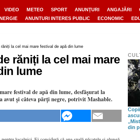
VIDEO
METEO
SPORT
ANUNȚURI
ANGAJĂRI
ENERGIE
ANUNTURI INTERES PUBLIC
ECONOMIC
ED
 răniți la cel mai mare festival de apă din lume
CUL
de răniți la cel mai mare
 din lume
mare festival de apă din lume, desfășurat la
 avut și câteva părți negre, potrivit Mashable.
Copii
ascun
„Mist
din p
e pentru localnici. Ei consideră că apa spală păcatele și alungă