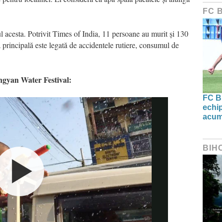
FC 
ul acesta. Potrivit Times of India, 11 persoane au murit și 130
a principală este legată de accidentele rutiere, consumul de
gyan Water Festival:
FC B
echip
acum
BIH