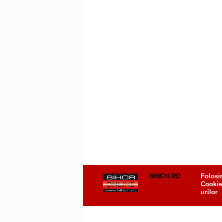
BIHON.RO
Folosi
Cookie
urilor