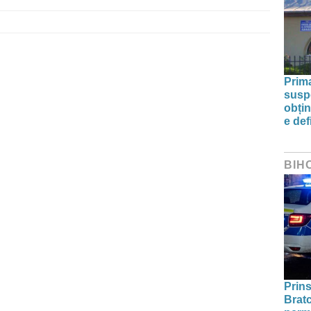
Prim
susp
obțin
e def
BIH
Prins
Bratc