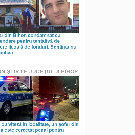
ar din Bihor, condamnat cu
endare pentru tentativă de
ere ilegală de fonduri. Sentința nu
initivă
ON ŞTIRILE JUDEŢULUI BIHOR
 cu viteză în localitate, un șofer din
a este cercetat penal pentru