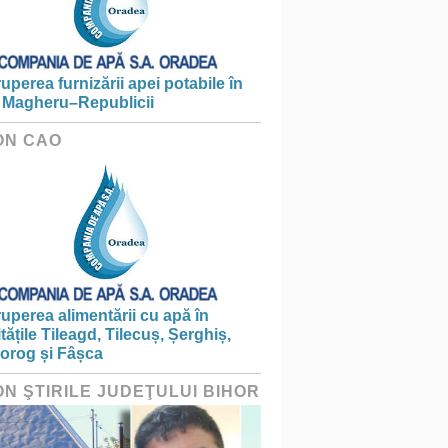
ruperea furnizării apei potabile în
 Magheru–Republicii
ON CAO
ruperea alimentării cu apă în
itățile Tileagd, Tilecuș, Șerghiș,
iorog și Fâșca
ON ŞTIRILE JUDEŢULUI BIHOR