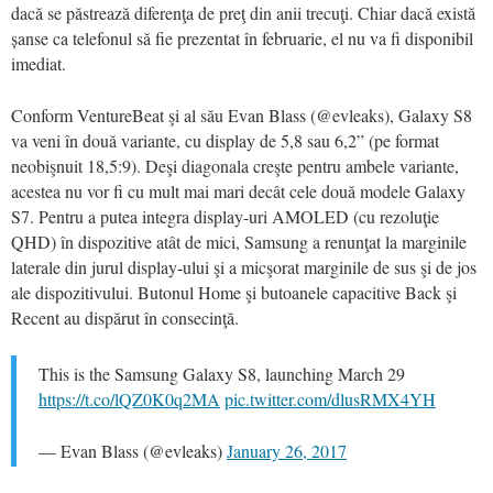
dacă se păstrează diferenţa de preţ din anii trecuţi. Chiar dacă există
șanse ca telefonul să fie prezentat în februarie, el nu va fi disponibil
imediat.
Conform VentureBeat şi al său Evan Blass (@evleaks), Galaxy S8
va veni în două variante, cu display de 5,8 sau 6,2” (pe format
neobişnuit 18,5:9). Deşi diagonala creşte pentru ambele variante,
acestea nu vor fi cu mult mai mari decât cele două modele Galaxy
S7. Pentru a putea integra display-uri AMOLED (cu rezoluţie
QHD) în dispozitive atât de mici, Samsung a renunţat la marginile
laterale din jurul display-ului şi a micşorat marginile de sus şi de jos
ale dispozitivului. Butonul Home şi butoanele capacitive Back şi
Recent au dispărut în consecinţă.
This is the Samsung Galaxy S8, launching March 29
https://t.co/lQZ0K0q2MA
pic.twitter.com/dlusRMX4YH
— Evan Blass (@evleaks)
January 26, 2017