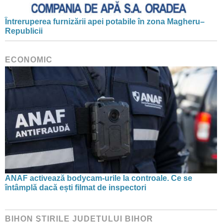
Întreruperea furnizării apei potabile în zona Magheru–
Republicii
ECONOMIC
ANAF activează bodycam-urile la controale. Ce se
întâmplă dacă ești filmat de inspectori
BIHON ŞTIRILE JUDEŢULUI BIHOR