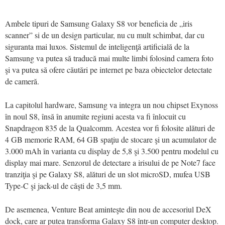
Ambele tipuri de Samsung Galaxy S8 vor beneficia de „iris
scanner” si de un design particular, nu cu mult schimbat, dar cu
siguranta mai luxos. Sistemul de inteligenţă artificială de la
Samsung va putea să traducă mai multe limbi folosind camera foto
şi va putea să ofere căutări pe internet pe baza obiectelor detectate
de cameră.
La capitolul hardware, Samsung va integra un nou chipset Exynoss
în noul S8, însă în anumite regiuni acesta va fi înlocuit cu
Snapdragon 835 de la Qualcomm. Acestea vor fi folosite alături de
4 GB memorie RAM, 64 GB spaţiu de stocare şi un acumulator de
3.000 mAh în varianta cu display de 5,8 şi 3.500 pentru modelul cu
display mai mare. Senzorul de detectare a irisului de pe Note7 face
tranziţia şi pe Galaxy S8, alături de un slot microSD, mufea USB
Type-C şi jack-ul de căşti de 3,5 mm.
De asemenea, Venture Beat aminteşte din nou de accesoriul DeX
dock, care ar putea transforma Galaxy S8 într-un computer desktop.