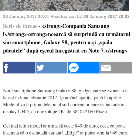
28 January 2017 20:01
Reactualizat la:
28 January 2017 20:02
Scris de farcas
<strong>Compania Samsung
-
î</strong><strong>ncearcă să surprindă cu următorul
său smartphone, Galaxy S8, pentru a-şi „spăla
păcatele” după eşecul înregistrat cu Note 7.</strong>
Noul smartphone Samsung Galaxy S8, gadget care se zvonea a fi
lansat în luna februarie 2017, își amână apariția până în aprilie.
Modelul va fi primul telefon al sud-coreenilor care va include un
display UHD, cu o rezoluţie 4K, de 3840×2160 Pixeli.
Cel mai ieftin model ar urma să coste 849 de euro, ceea ce poate
însemna că o eventuală variantă „Edge” ar putea veni la 949 euro,