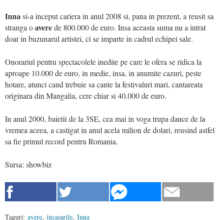
Inna
si-a inceput cariera in anul 2008 si, pana in prezent, a reusit sa
avere
stranga o
de 800.000 de euro. Insa aceasta suma nu a intrat
doar in buzunarul artistei, ci se imparte in cadrul echipei sale.
Onorariul pentru spectacolele inedite pe care le ofera se ridica la
aproape 10.000 de euro, in medie, insa, in anumite cazuri, peste
hotare, atunci cand trebuie sa cante la festivaluri mari, cantareata
originara din Mangalia, cere chiar si 40.000 de euro.
In anul 2000, baietii de la 3SE, cea mai in voga trupa dance de la
vremea aceea, a castigat in anul acela milion de dolari, reusind astfel
sa fie primul record pentru Romania.
Sursa: showbiz
Taguri:
avere
,
încasarile
,
Inna