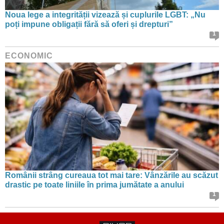
Noua lege a integrității vizează și cuplurile LGBT: „Nu
poți impune obligații fără să oferi și drepturi”
1
ECONOMIC
Românii strâng cureaua tot mai tare: Vânzările au scăzut
drastic pe toate liniile în prima jumătate a anului
1