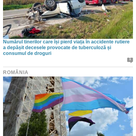
Numărul tinerilor care își pierd viața în accidente rutiere
a depășit decesele provocate de tuberculoză și
consumul de droguri
1
ROMÂNIA