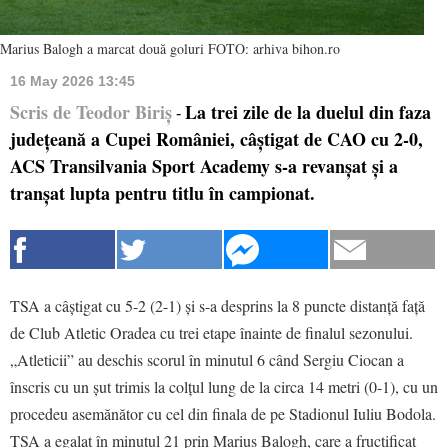
Marius Balogh a marcat două goluri FOTO: arhiva bihon.ro
16 May 2026 13:45
Scris de Teodor Biriș
La trei zile de la duelul din faza
-
județeană a Cupei României, câștigat de CAO cu 2-0,
ACS Transilvania Sport Academy s-a revanșat și a
tranșat lupta pentru titlu în campionat.
TSA a câștigat cu 5-2 (2-1) și s-a desprins la 8 puncte distanță față
de Club Atletic Oradea cu trei etape înainte de finalul sezonului.
„Atleticii” au deschis scorul în minutul 6 când Sergiu Ciocan a
înscris cu un șut trimis la colțul lung de la circa 14 metri (0-1), cu un
procedeu asemănător cu cel din finala de pe Stadionul Iuliu Bodola.
TSA a egalat în minutul 21 prin Marius Balogh, care a fructificat