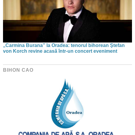
„Carmina Burana” la Oradea: tenorul bihorean Ştefan
von Korch revine acasă într-un concert eveniment
BIHON CAO