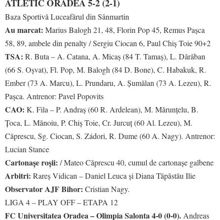
ATLETIC ORADEA 5-2 (2-1)
Baza Sportivă Luceafărul din Sânmartin
Au marcat:
Marius Balogh 21, 48, Florin Pop 45, Remus Pașca
58, 89, ambele din penalty / Sergiu Ciocan 6, Paul Chiș Toie 90+2
TSA:
R. Buta – A. Catana, A. Micaș (84 T. Tamaș), L. Dărăban
(66 S. Oșvat), Fl. Pop, M. Balogh (84 D. Bone), C. Habakuk, R.
Ember (73 A. Marcu), L. Prundaru, A. Șumălan (73 A. Lezeu), R.
Pașca. Antrenor: Pavel Popovits
CAO:
K. Fila – P. Andraș (60 R. Ardelean), M. Mărunțelu, B.
Țoca, L. Mănoiu, P. Chiș Toie, Cr. Jurcuț (60 Al. Lezeu), M.
Căprescu, Sg. Ciocan, S. Zádori, R. Dume (60 A. Nagy). Antrenor:
Lucian Stance
Cartonașe roșii:
/ Mateo Căprescu 40, cumul de cartonașe galbene
Arbitri:
Rareș Vidican – Daniel Leuca și Diana Tăpăstău Ilie
Observator AJF Bihor:
Cristian Nagy.
LIGA 4 – PLAY OFF – ETAPA 12
FC Universitatea Oradea – Olimpia Salonta 4-0 (0-0).
Andreas