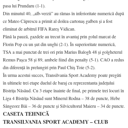
pasa lui Prundaru (1-1).
Din minutul 40, „alb-verzii” au rămas în inferioritate numerică după
ce Mateo Căprescu a primit al doilea cartonaș galben și a fost
eliminat de arbitrul FIFA Rareș Vidican.
Până la pauză, gazdele au trecut în avantaj prin golul marcat de
Florin Pop cu un șut din unghi (2-1). În superioritate numerică,
TSA a mai punctat de trei ori prin Marius Balogh 48 și golgheterul
Remus Pașca 58 și 89, ambele fiind din penalty (5-1). CAO a redus
din diferență în prelungiri prin Paul Chiș Toie (5-2).
În urma acestui succes, Transilvania Sport Academy poate pregăti
în ultimele trei etape duelul de baraj cu reprezentanta județului
Bistrița Năsăud. Cu 3 etape înainte de final, pe primele trei locuri în
Liga 4 Bistrița Năsăud sunt Minerul Rodna – 38 de puncte, Hebe
Sângeorz Băi – 36 de puncte și Silvicultorul Maieru – 34 de puncte.
CASETA TEHNICĂ
TRANSILVANIA SPORT ACADEMY – CLUB