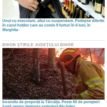
Unul cu executare, altul cu suspendare. Pedepse diferite
în cazul hoților care au comis 9 furturi în 6 luni, în
Marghita
BIHON ŞTIRILE JUDEŢULUI BIHOR
Incendiu de proporții la Tărcăița. Peste 60 de pompieri
luptă pentru limitarea extinderii flăcărilor