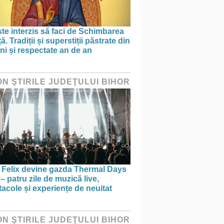
te interzis să faci de Schimbarea
ță. Tradiții și superstiții păstrate din
ni și respectate an de an
ON ŞTIRILE JUDEŢULUI BIHOR
e Felix devine gazda Thermal Days
– patru zile de muzică live,
acole și experiențe de neuitat
ON ŞTIRILE JUDEŢULUI BIHOR