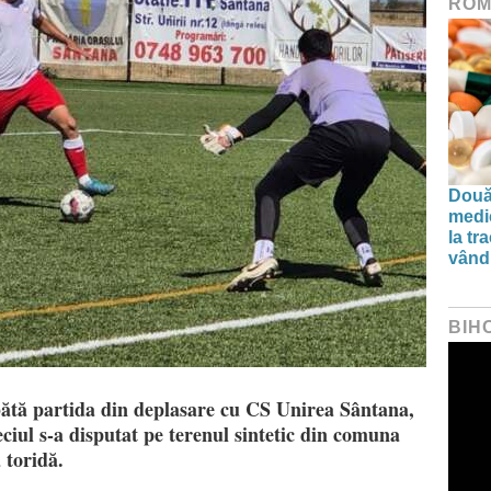
ROM
Două
medi
la tr
vând 
BIH
ătă partida din deplasare cu CS Unirea Sântana,
eciul s-a disputat pe terenul sintetic din comuna
 toridă.