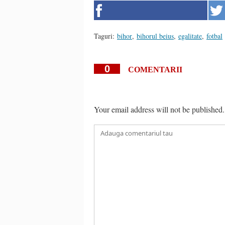
Taguri:
bihor
,
bihorul beius
,
egalitate
,
fotbal
0
COMENTARII
Your email address will not be published.