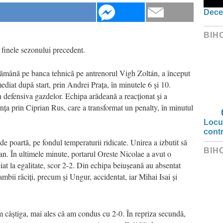
Dece
BIH
finele sezonului precedent.
ptămână pe banca tehnică pe antrenorul Vigh Zoltán, a început
diat după start, prin Andrei Prața, în minutele 6 și 10.
n defensiva gazdelor. Echipa arădeană a reacționat și a
ența prin Ciprian Rus, care a transformat un penalty, în minutul
Locui
cont
e poartă, pe fondul temperaturii ridicate. Unirea a izbutit să
BIH
n. În ultimele minute, portarul Oreste Nicolae a avut o
eiat la egalitate, scor 2-2. Din echipa beiușeană au absentat
bii răciți, precum și Ungur, accidentat, iar Mihai Isai și
m câștiga, mai ales că am condus cu 2-0. În repriza secundă,