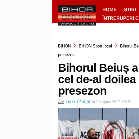
HOME
ŞTIRI
ÎNTRERUPERI 
BIHON
BIHON Sport local
Bihorul Bei
presezon
Bihorul Beiuș a 
cel de-al doilea
presezon
De
Gavril Nuțiu
la 2 August 2025 19:34