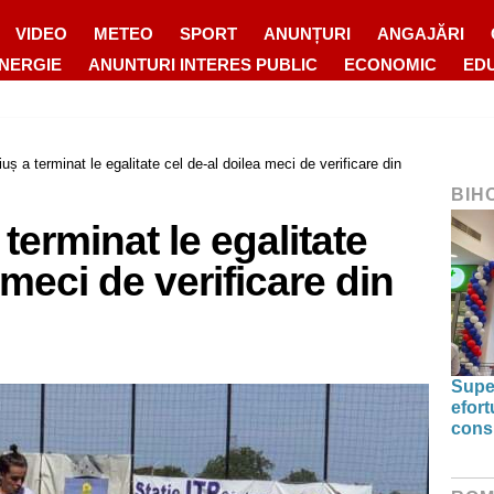
VIDEO
METEO
SPORT
ANUNȚURI
ANGAJĂRI
ENERGIE
ANUNTURI INTERES PUBLIC
ECONOMIC
ED
uș a terminat le egalitate cel de-al doilea meci de verificare din
BIH
terminat le egalitate
 meci de verificare din
Supe
efort
cons