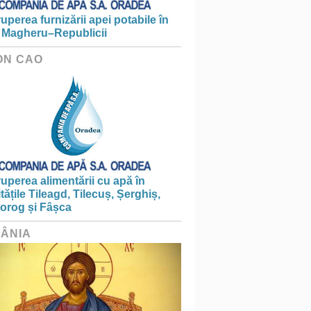
ruperea furnizării apei potabile în
 Magheru–Republicii
ON CAO
ruperea alimentării cu apă în
itățile Tileagd, Tilecuș, Șerghiș,
iorog și Fâșca
ÂNIA