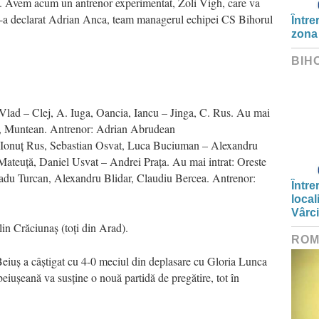
ul. Avem acum un antrenor experimentat, Zoli Vigh, care va
e-a declarat Adrian Anca, team managerul echipei CS Bihorul
Între
zona
BIH
 Vlad – Clej, A. Iuga, Oancia, Iancu – Jinga, C. Rus. Au mai
a, Muntean. Antrenor: Adrian Abrudean
, Ionuț Rus, Sebastian Osvat, Luca Buciuman – Alexandru
Mateuță, Daniel Usvat – Andrei Prața. Au mai intrat: Oreste
Radu Turcan, Alexandru Blidar, Claudiu Bercea. Antrenor:
Între
local
Vârc
in Crăciunaș (toți din Arad).
ROM
Beiuș a câștigat cu 4-0 meciul din deplasare cu Gloria Lunca
iușeană va susține o nouă partidă de pregătire, tot în