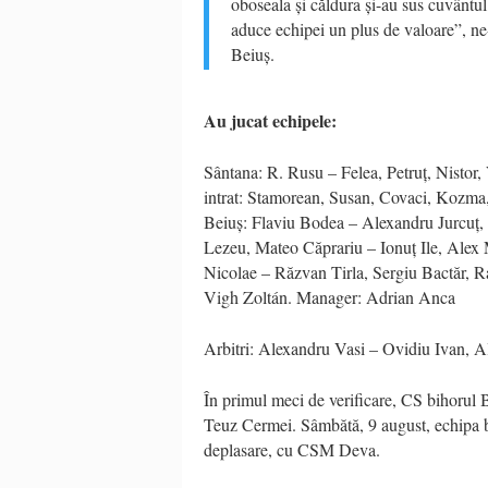
oboseala și căldura și-au sus cuvânt
aduce echipei un plus de valoare”, n
Beiuș.
Au jucat echipele:
Sântana: R. Rusu – Felea, Petruț, Nistor,
intrat: Stamorean, Susan, Covaci, Kozm
Beiuș: Flaviu Bodea – Alexandru Jurcuț
Lezeu, Mateo Căprariu – Ionuț Ile, Alex 
Nicolae – Răzvan Tirla, Sergiu Bactăr, 
Vigh Zoltán. Manager: Adrian Anca
Arbitri: Alexandru Vasi – Ovidiu Ivan, Al
În primul meci de verificare, CS bihorul 
Teuz Cermei. Sâmbătă, 9 august, echipa be
deplasare, cu CSM Deva.