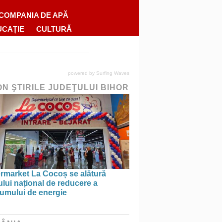
COMPANIA DE APĂ
UCAȚIE
CULTURĂ
powered by
Surfing Waves
ON ŞTIRILE JUDEŢULUI BIHOR
rmarket La Cocoș se alătură
ului național de reducere a
umului de energie