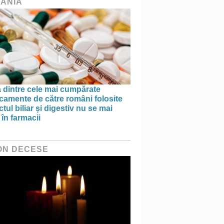
ÂNIA
 dintre cele mai cumpărate
camente de către români folosite
actul biliar și digestiv nu se mai
în farmacii
ON DECESE