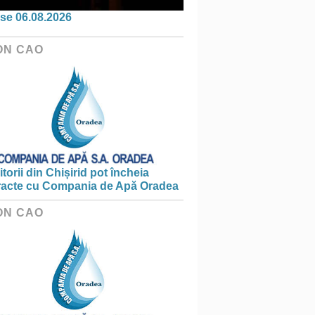
se 06.08.2026
ON CAO
torii din Chișirid pot încheia
racte cu Compania de Apă Oradea
ON CAO