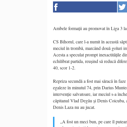
Ambele formații au promovat în Liga 3 la 
CS Bihorul, care l-a numit în această să
meciul în trombă, marcând două goluri ime
Acesta a speculat prompt inexactitățile di
echilibrat partida, reușind să reducă difer
40, scor 1-2.
Repriza secundă a fost mai săracă în faze d
egaleze în minutul 74, prin Darius Muntea
intervenție salvatoare, iar meciul s-a înch
căpitanul Vlad Degău și Denis Coicuba, am
Denis Laza nu au jucat.
„A fost un meci bun, pe care îl putea