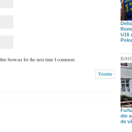
Debut
Româ
U16 a
Polon
his browser for the next time I comment.
BIH
Furtu
din a
de v