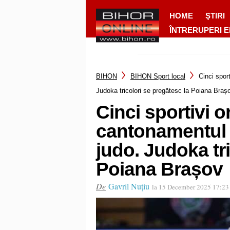
HOME
ŞTIRI
ÎNTRERUPERI 
BIHON
BIHON Sport local
Cinci spor
Judoka tricolori se pregătesc la Poiana Braș
Cinci sportivi o
cantonamentul l
judo. Judoka tr
Poiana Brașov
De
Gavril Nuțiu
la 15 December 2025 17:2