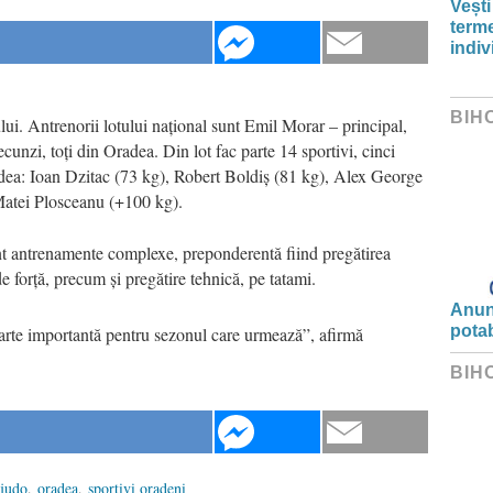
Vești
term
indiv
BIH
ui. Antrenorii lotului național sunt Emil Morar – principal,
nzi, toți din Oradea. Din lot fac parte 14 sportivi, cinci
adea: Ioan Dzitac (73 kg), Robert Boldiș (81 kg), Alex George
Matei Plosceanu (+100 kg).
nt antrenamente complexe, preponderentă fiind pregătirea
 de forță, precum și pregătire tehnică, pe tatami.
Anunț
potab
oarte importantă pentru sezonul care urmează”, afirmă
BIH
 judo
,
oradea
,
sportivi oradeni