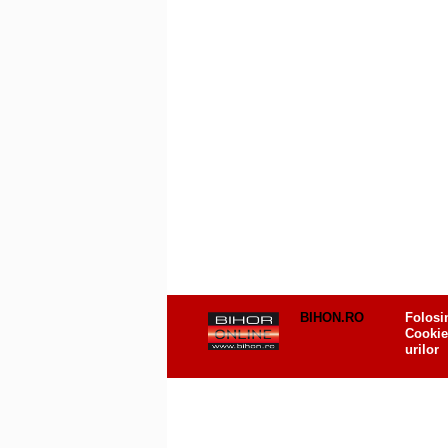
BIHON.RO
Folosi
Cookie
urilor