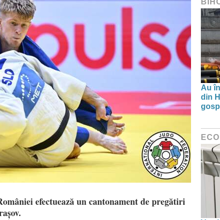
BIH
Au în
din H
gospo
ECO
 României efectuează un cantonament de pregătiri
rașov.