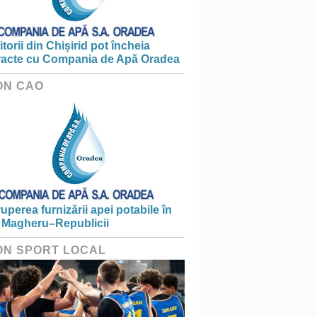
torii din Chișirid pot încheia
racte cu Compania de Apă Oradea
ON CAO
ruperea furnizării apei potabile în
 Magheru–Republicii
ON SPORT LOCAL