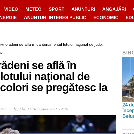
VIDEO
METEO
SPORT
ANUNȚURI
ANGAJĂRI
ENERGIE
ANUNTURI INTERES PUBLIC
ECONOMIC
ED
tivi orădeni se află în cantonamentul lotului național de judo.
BIH
ov
rădeni se află în
otului național de
icolori se pregătesc la
24 de
3
Reactualizat la:
15 December 2025 19:26
încep
Beiu