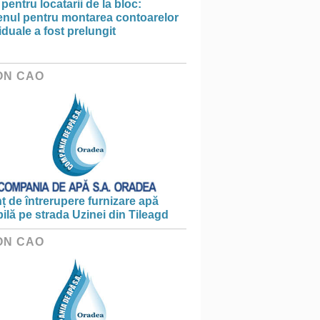
 pentru locatarii de la bloc:
enul pentru montarea contoarelor
iduale a fost prelungit
ON CAO
 de întrerupere furnizare apă
ilă pe strada Uzinei din Tileagd
ON CAO