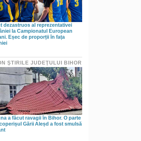
 dezastruos al reprezentativei
niei la Campionatul European
ni. Eșec de proporții în fața
iei
ON ŞTIRILE JUDEŢULUI BIHOR
na a făcut ravagii în Bihor. O parte
coperișul Gării Aleșd a fost smulsă
ânt