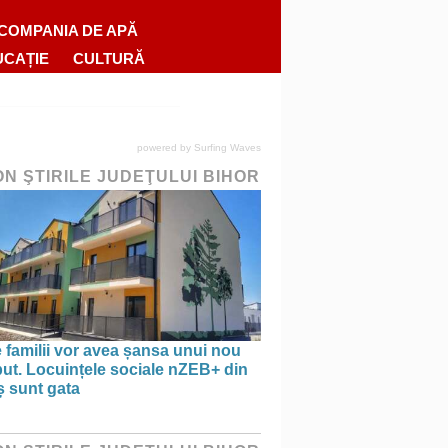
COMPANIA DE APĂ
UCAȚIE
CULTURĂ
powered by
Surfing Waves
ON ŞTIRILE JUDEŢULUI BIHOR
 familii vor avea șansa unui nou
ut. Locuințele sociale nZEB+ din
ș sunt gata