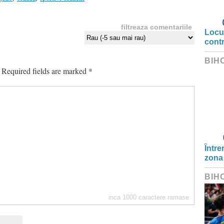
filtreaza comentariile
Locui
cont
BIH
Required fields are marked
*
Între
zona
BIH
inca
1000
caractere ramase