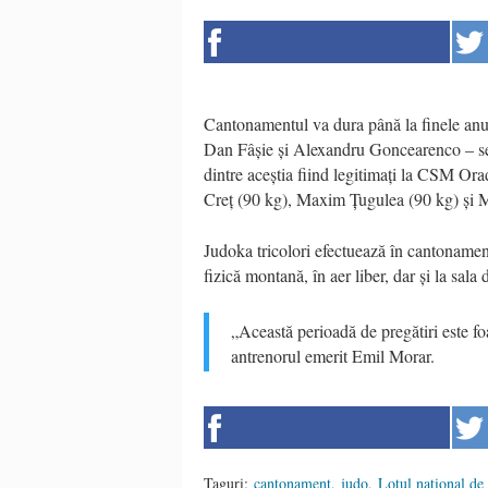
Cantonamentul va dura până la finele anul
Dan Fâșie și Alexandru Goncearenco – secu
dintre aceștia fiind legitimați la CSM Or
Creț (90 kg), Maxim Țugulea (90 kg) și 
Judoka tricolori efectuează în cantoname
fizică montană, în aer liber, dar și la sala
„Această perioadă de pregătiri este f
antrenorul emerit Emil Morar.
Taguri:
cantonament
,
judo
,
Lotul naţional de