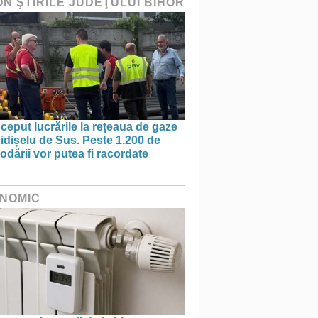
ON ŞTIRILE JUDEŢULUI BIHOR
ceput lucrările la rețeaua de gaze
idișelu de Sus. Peste 1.200 de
dării vor putea fi racordate
NOMIC