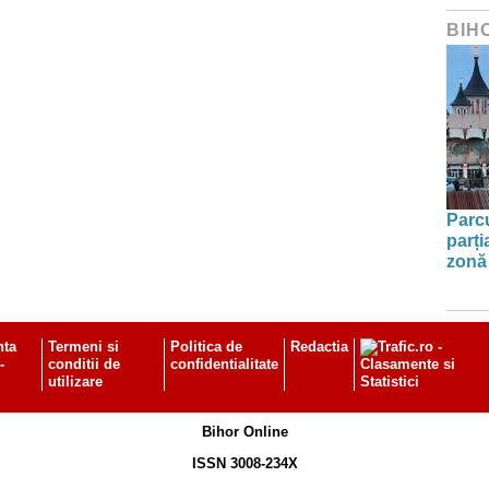
BIH
Parc
parți
zonă 
nta
Termeni si
Politica de
Redactia
-
conditii de
confidentialitate
utilizare
Bihor Online
ISSN 3008-234X