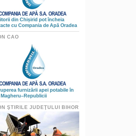
torii din Chișirid pot încheia
racte cu Compania de Apă Oradea
ON CAO
ruperea furnizării apei potabile în
 Magheru–Republicii
ON ŞTIRILE JUDEŢULUI BIHOR