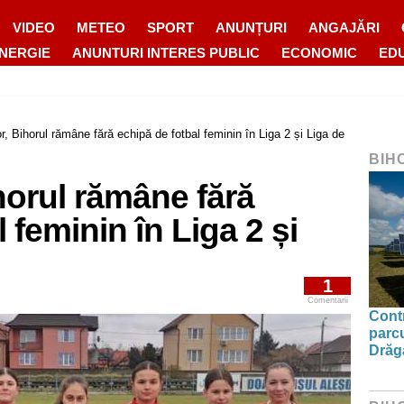
VIDEO
METEO
SPORT
ANUNȚURI
ANGAJĂRI
ENERGIE
ANUNTURI INTERES PUBLIC
ECONOMIC
ED
r, Bihorul rămâne fără echipă de fotbal feminin în Liga 2 și Liga de
BIH
horul rămâne fără
 feminin în Liga 2 și
1
Comentarii
Contr
parcu
Drăg