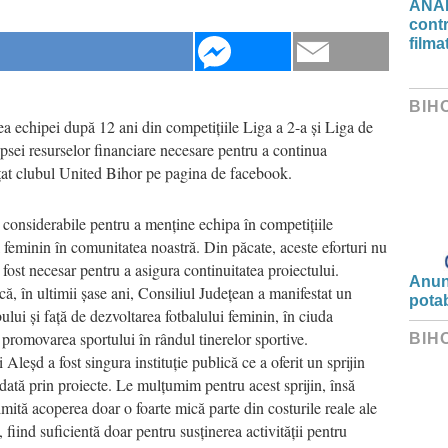
ANAF
contr
filma
BIH
ea echipei după 12 ani din competițiile Liga a 2-a și Liga de
ipsei resurselor financiare necesare pentru a continua
nțat clubul United Bihor pe pagina de facebook.
ri considerabile pentru a menține echipa în competițiile
 feminin în comunitatea noastră. Din păcate, aceste eforturi nu
fi fost necesar pentru a asigura continuitatea proiectului.
Anunț
 în ultimii șase ani, Consiliul Județean a manifestat un
potab
bului și față de dezvoltarea fotbalului feminin, în ciuda
 promovarea sportului în rândul tinerelor sportive.
BIH
Aleșd a fost singura instituție publică ce a oferit un sprijin
rdată prin proiecte. Le mulțumim pentru acest sprijin, însă
imită acoperea doar o foarte mică parte din costurile reale ale
 fiind suficientă doar pentru susținerea activității pentru