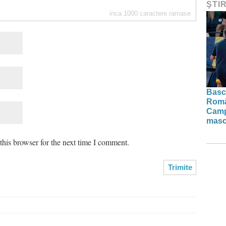
ŞTI
inca
1000
caractere ramase
Basch
Român
Camp
masc
his browser for the next time I comment.