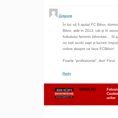
Grigore
În loc să fi ajutat FC Bihor, domn
Bihor, atât în 2013, cât și în s
fotbalului feminin bihorean… Si a
nu ești acolo sapi și lucrezi împot
online despre ce face FCBihor!
Foarte “profesionist”, don’ Ficut
Reply
BIHON.RO
Folosi
Cookie
urilor