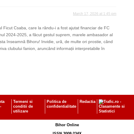
March 17, 2026 at 1:45 pm
ul Ficut Csaba, care la rându-i a fost ajutat financiar de FC
ezonul 2024-2025, a făcut gestul suprem, marele ambasador al
sta înseamnă Bihoru! Invidie, ură, de multe ori prostie, când
riva clubului fanion, aruncând informații interpretabile în
nta
Termeni si
Politica de
Redactia
-
conditii de
confidentialitate
utilizare
Bihor Online
ISSN 3008-234X