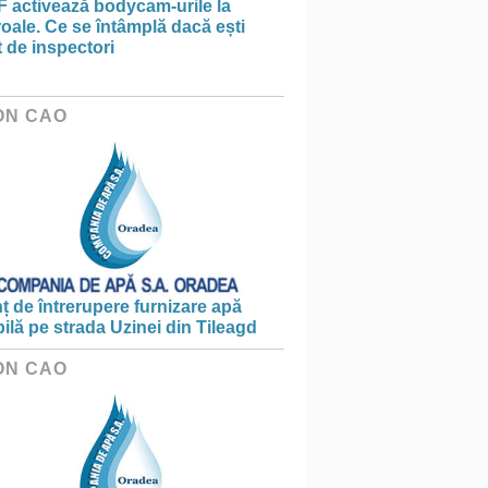
 activează bodycam-urile la
oale. Ce se întâmplă dacă ești
t de inspectori
ON CAO
 de întrerupere furnizare apă
ilă pe strada Uzinei din Tileagd
ON CAO