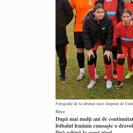
Fotografie de la ultimul meci disputat de Un
Bihor
După mai mulți ani de continuitate
fotbalul feminin cunoaște o dezvo
fără echipă la acest nivel.