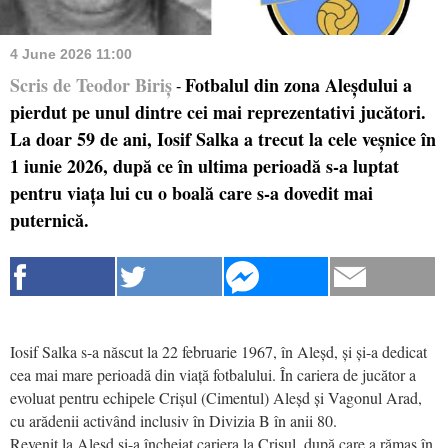
4 June 2026 11:00
Scris de Teodor Biriș
Fotbalul din zona Aleșdului a
-
pierdut pe unul dintre cei mai reprezentativi jucători.
La doar 59 de ani, Iosif Salka a trecut la cele veșnice în
1 iunie 2026, după ce în ultima perioadă s-a luptat
pentru viața lui cu o boală care s-a dovedit mai
puternică.
Iosif Salka s-a născut la 22 februarie 1967, în Aleșd, și și-a dedicat
cea mai mare perioadă din viață fotbalului. În cariera de jucător a
evoluat pentru echipele Crișul (Cimentul) Aleșd și Vagonul Arad,
cu arădenii activând inclusiv în Divizia B în anii 80.
Revenit la Aleșd și-a încheiat cariera la Crișul, după care a rămas în