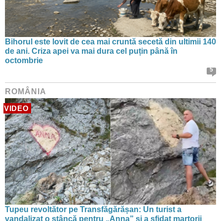
Bihorul este lovit de cea mai cruntă secetă din ultimii 140
de ani. Criza apei va mai dura cel puțin până în
octombrie
5
ROMÂNIA
VIDEO
Tupeu revoltător pe Transfăgărășan: Un turist a
vandalizat o stâncă pentru „Anna” și a sfidat martorii