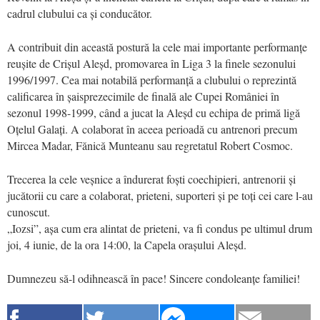
cadrul clubului ca și conducător.
A contribuit din această postură la cele mai importante performanțe
reușite de Crișul Aleșd, promovarea în Liga 3 la finele sezonului
1996/1997. Cea mai notabilă performanță a clubului o reprezintă
calificarea în șaisprezecimile de finală ale Cupei României în
sezonul 1998-1999, când a jucat la Aleșd cu echipa de primă ligă
Oțelul Galați. A colaborat în aceea perioadă cu antrenori precum
Mircea Madar, Fănică Munteanu sau regretatul Robert Cosmoc.
Trecerea la cele veșnice a îndurerat foști coechipieri, antrenorii și
jucătorii cu care a colaborat, prieteni, suporteri și pe toți cei care l-au
cunoscut.
„Iozsi”, așa cum era alintat de prieteni, va fi condus pe ultimul drum
joi, 4 iunie, de la ora 14:00, la Capela orașului Aleșd.
Dumnezeu să-l odihnească în pace! Sincere condoleanțe familiei!