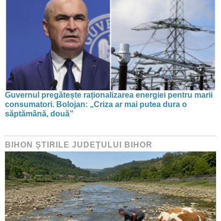
Guvernul pregătește raționalizarea energiei pentru marii
consumatori. Bolojan: „Criza ar mai putea dura o
săptămână, două”
BIHON ŞTIRILE JUDEŢULUI BIHOR