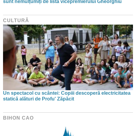
sunt nemulțumiți de lista vicepremierului Gheorghiu
CULTURĂ
Un spectacol cu scântei: Copiii descoperă electricitatea
statică alături de Profu' Zăpăcit
BIHON CAO