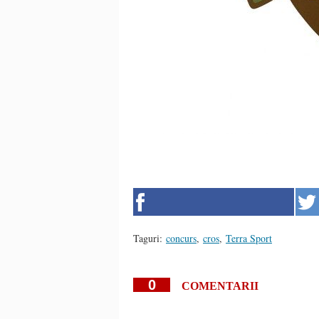
Taguri:
concurs
,
cros
,
Terra Sport
0
COMENTARII