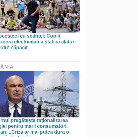
ectacol cu scântei: Copiii
peră electricitatea statică alături
ofu' Zăpăcit
ÂNIA
nul pregătește raționalizarea
iei pentru marii consumatori.
an: „Criza ar mai putea dura o