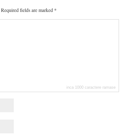
Required fields are marked
*
inca
1000
caractere ramase