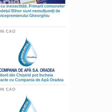
 cu inexactități. Primarii comunelor
udețul Bihor sunt nemulțumiți de
 vicepremierului Gheorghiu
ON CAO
torii din Chișirid pot încheia
racte cu Compania de Apă Oradea
ON CAO