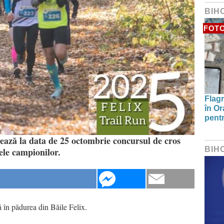
BIH
FOT
Flagr
în Or
pentr
ază la data de 25 octombrie concursul de cros
BIH
ele campionilor.
ă în pădurea din Băile Felix.