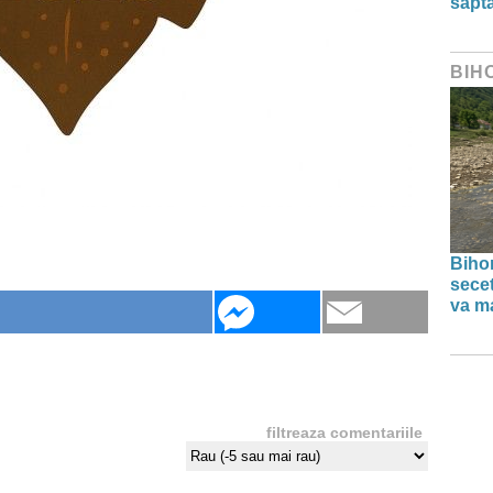
săpt
BIH
Bihor
secet
va ma
filtreaza comentariile