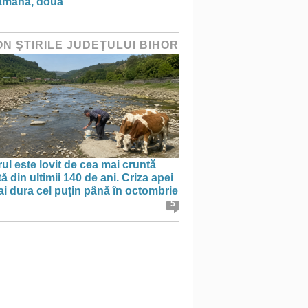
ămână, două”
ON ŞTIRILE JUDEŢULUI BIHOR
ul este lovit de cea mai cruntă
ă din ultimii 140 de ani. Criza apei
i dura cel puțin până în octombrie
5