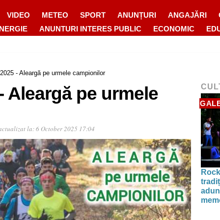
VIDEO
METEO
SPORT
ANUNȚURI
ANGAJĂRI
ENERGIE
ANUNTURI INTERES PUBLIC
ECONOMIC
ED
l 2025 - Aleargă pe urmele campionilor
CUL
 - Aleargă pe urmele
GALE
ctualizat la:
6 October 2025 17:04
Rock
tradi
aduna
memo