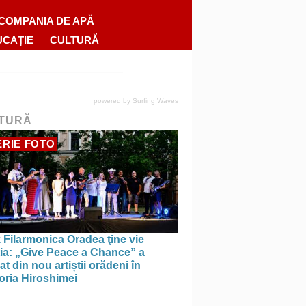
COMPANIA DE APĂ
UCAȚIE
CULTURĂ
powered by
Surfing Waves
TURĂ
RIE FOTO
 Filarmonica Oradea ţine vie
ția: „Give Peace a Chance” a
t din nou artiștii orădeni în
ria Hiroshimei