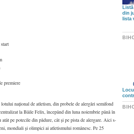
Listă
din j
lista
BIH
start
km
m
de premiere
Locui
cont
i lotului național de atletism, din probele de alergări semifond
BIH
entralizat la Băile Felix, începând din luna noiembrie până în
atât pe potecile din pădure, cât și pe pista de alergare. Aici s-
ni, mondiali și olimpici ai atletismului românesc. Pe 25