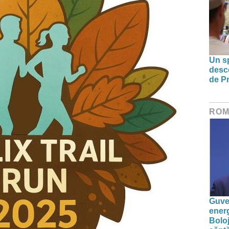
Un sp
desco
de Pr
ROM
Guver
energ
Boloj