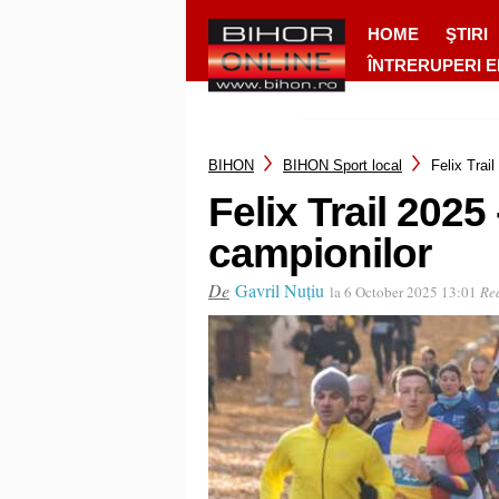
HOME
ŞTIRI
ÎNTRERUPERI 
BIHON
BIHON Sport local
Felix Trai
Felix Trail 2025
campionilor
De
Gavril Nuțiu
la 6 October 2025 13:01
Rea