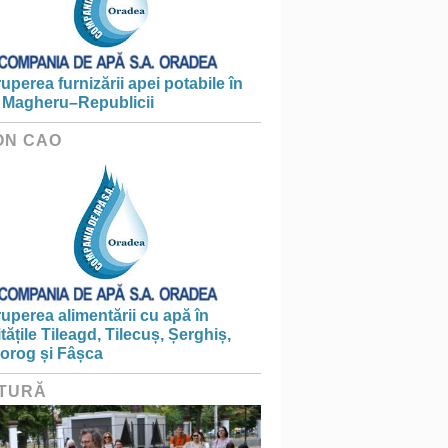
ruperea furnizării apei potabile în
 Magheru–Republicii
ON CAO
ruperea alimentării cu apă în
itățile Tileagd, Tilecuș, Șerghiș,
iorog și Fâșca
TURĂ