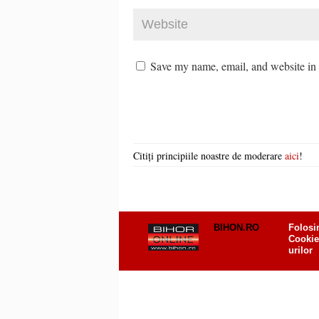
Save my name, email, and website in t
Citiți principiile noastre de moderare
aici
!
BIHON.RO
Folosi
Cookie
urilor