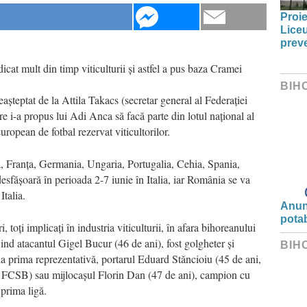
Proie
Liceu
prev
dicat mult din timp viticulturii și astfel a pus baza Cramei
BIH
așteptat de la Attila Takacs (secretar general al Federației
re i-a propus lui Adi Anca să facă parte din lotul național al
opean de fotbal rezervat viticultorilor.
a, Franța, Germania, Ungaria, Portugalia, Cehia, Spania,
esfășoară în perioada 2-7 iunie în Italia, iar România se va
Italia.
Anunț
potab
 toți implicați în industria viticulturii, în afara bihoreanului
ind atacantul Gigel Bucur (46 de ani), fost golgheter și
BIH
 la prima reprezentativă, portarul Eduard Stăncioiu (45 de ani,
FCSB) sau mijlocașul Florin Dan (47 de ani), campion cu
prima ligă.