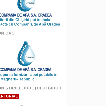
torii din Chișirid pot încheia
racte cu Compania de Apă Oradea
ON CAO
ruperea furnizării apei potabile în
 Magheru–Republicii
ON ŞTIRILE JUDEŢULUI BIHOR
ERTORIAL