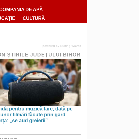
COMPANIA DE APĂ
UCAȚIE
CULTURĂ
powered by
Surfing Waves
ON ŞTIRILE JUDEŢULUI BIHOR
dă pentru muzică tare, dată pe
unor filmări făcute prin gard.
nța: „se aud greierii”