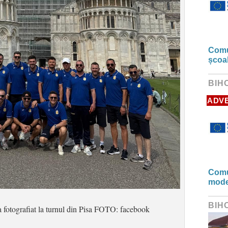
Comun
școa
BIH
ADV
Comun
mode
BIH
-a fotografiat la turnul din Pisa FOTO: facebook