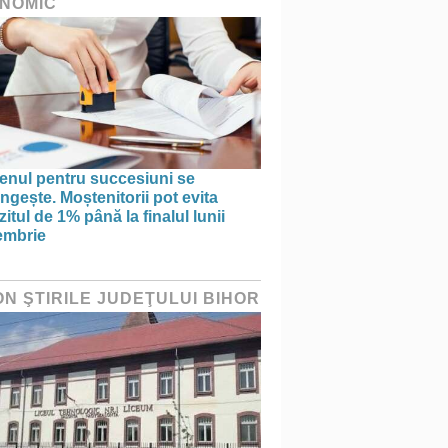
NOMIC
enul pentru succesiuni se
ngește. Moștenitorii pot evita
itul de 1% până la finalul lunii
embrie
ON ŞTIRILE JUDEŢULUI BIHOR