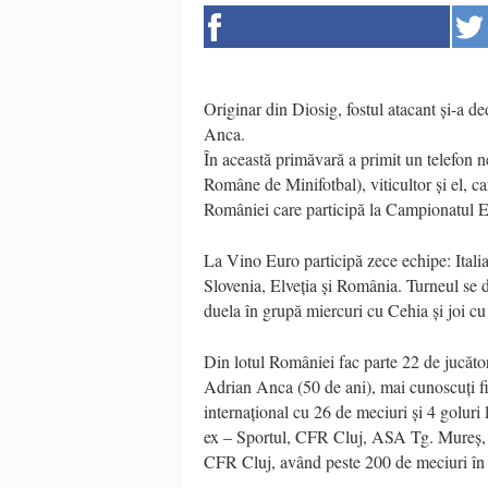
Originar din Diosig, fostul atacant și-a de
Anca.
În această primăvară a primit un telefon ne
Române de Minifotbal), viticultor și el, ca
României care participă la Campionatul Eur
La Vino Euro participă zece echipe: Itali
Slovenia, Elveția și România. Turneul se d
duela în grupă miercuri cu Cehia și joi cu 
Din lotul României fac parte 22 de jucători,
Adrian Anca (50 de ani), mai cunoscuți fi
internațional cu 26 de meciuri și 4 goluri
ex – Sportul, CFR Cluj, ASA Tg. Mureș, 
CFR Cluj, având peste 200 de meciuri în 