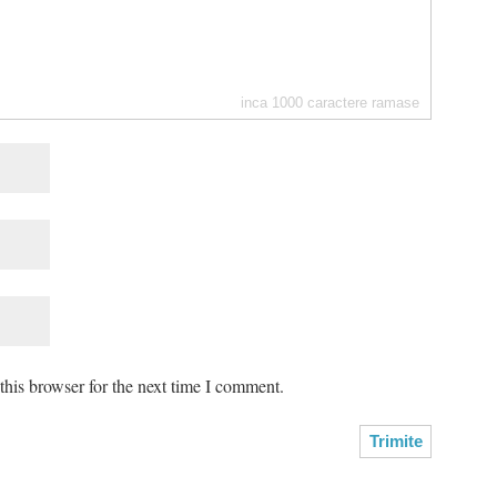
inca
1000
caractere ramase
his browser for the next time I comment.