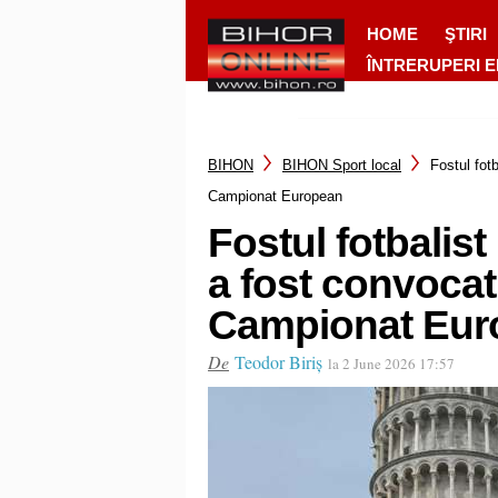
HOME
ŞTIRI
ÎNTRERUPERI 
BIHON
BIHON Sport local
Fostul fot
Campionat European
Fostul fotbalis
a fost convocat
Campionat Eur
De
Teodor Biriș
la 2 June 2026 17:57