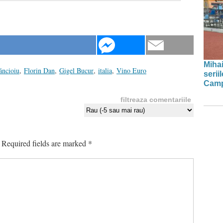
Mihai
ăncioiu
,
Florin Dan
,
Gigel Bucur
,
italia
,
Vino Euro
serii
Camp
filtreaza comentariile
Required fields are marked
*