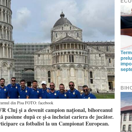
ECO
Term
prelu
impoz
sept
BIH
a turnul din Pisa FOTO: facebook
CFR Cluj și a devenit campion național, bihoreanul
ă pasiune după ce și-a încheiat cariera de jucător.
ticipare ca fotbalist la un Campionat European.