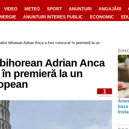
VIDEO
METEO
SPORT
ANUNȚURI
ANGAJĂRI
ENERGIE
ANUNTURI INTERES PUBLIC
ECONOMIC
ED
balist bihorean Adrian Anca a fost convocat în premieră la un
BIH
t bihorean Adrian Anca
 în premieră la un
opean
1
Comentarii
Amen
baza 
Insta