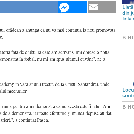
Listă
din j
lista
ntul orădean a anunțat că nu va mai continua la nou promovata
e.
BIH
oria față de clubul la care am activat și îmi doresc o nouă
emonstrat în fotbal, nu mi-am spus ultimul cuvânt”, ne-a
cademy în vara anului trecut, de la Crișul Sântandrei, unde
Locui
alul meciurilor.
cont
ilvania pentru a-mi demonstra că nu acesta este finalul. Am
BIH
ă de a demonstra, iar toate eforturile și munca depuse au dat
arieră”, a continuat Pașca.