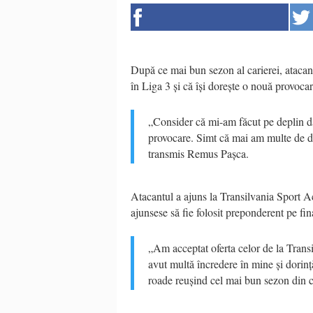
După ce mai bun sezon al carierei, ataca
în Liga 3 și că își dorește o nouă provocar
„Consider că mi-am făcut pe deplin dat
provocare. Simt că mai am multe de d
transmis Remus Pașca.
Atacantul a ajuns la Transilvania Sport A
ajunsese să fie folosit preponderent pe fin
„Am acceptat oferta celor de la Trans
avut multă încredere în mine și dorinț
roade reușind cel mai bun sezon din c