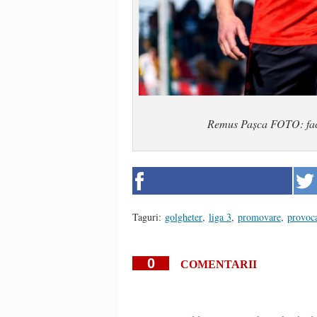
Remus Pașca FOTO: fac
Taguri:
golgheter
,
liga 3
,
promovare
,
provoc
0
COMENTARII