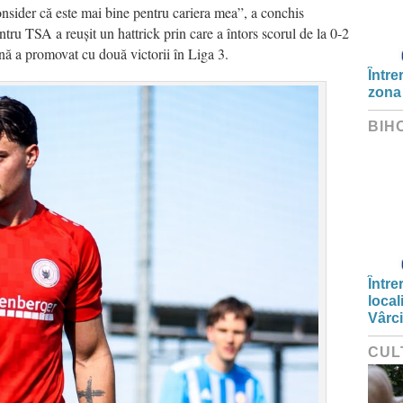
consider că este mai bine pentru cariera mea”, a conchis
tru TSA a reușit un hattrick prin care a întors scorul de la 0-2
ă a promovat cu două victorii în Liga 3.
Între
zona
BIH
Între
local
Vârc
CUL