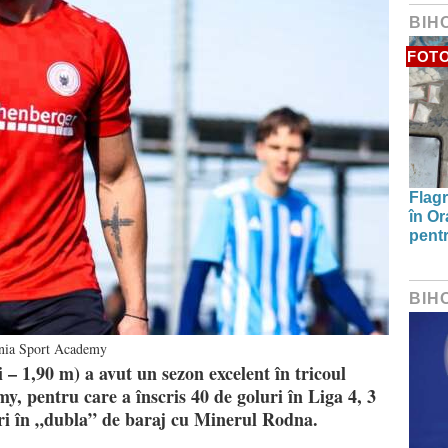
BIH
FOT
Flagr
în Or
pentr
BIH
nia Sport Academy
– 1,90 m) a avut un sezon excelent în tricoul
, pentru care a înscris 40 de goluri în Liga 4, 3
uri în „dubla” de baraj cu Minerul Rodna.