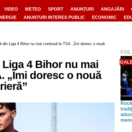
VIDEO
METEO
SPORT
ANUNȚURI
ANGAJĂRI
ENERGIE
ANUNTURI INTERES PUBLIC
ECONOMIC
ED
l din Liga 4 Bihor nu mai continuă la TSA. „Îmi doresc o nouă
CUL
 Liga 4 Bihor nu mai
GALE
. „Îmi doresc o nouă
rieră”
Rock
tradi
aduna
memo