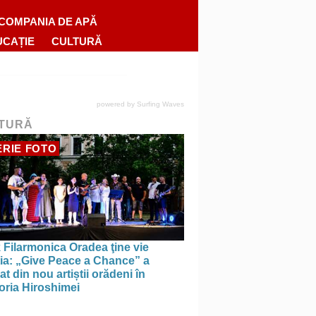
COMPANIA DE APĂ
UCAȚIE
CULTURĂ
powered by
Surfing Waves
TURĂ
RIE FOTO
 Filarmonica Oradea ţine vie
ția: „Give Peace a Chance” a
t din nou artiștii orădeni în
ria Hiroshimei