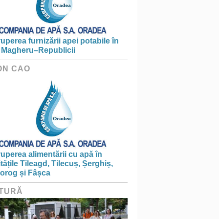
ruperea furnizării apei potabile în
 Magheru–Republicii
ON CAO
ruperea alimentării cu apă în
itățile Tileagd, Tilecuș, Șerghiș,
iorog și Fâșca
TURĂ