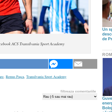
Un sp
desco
de Pr
ebook ACS Transilvania Sport Academy
ROM
are
,
Remus Pașca
,
Transilvania Sport Academy
filtreaza comentariile
Guver
energ
Boloj