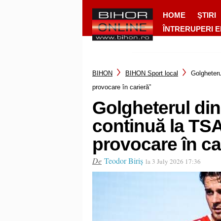
HOME
ŞTIRI
ÎNTRERUPERI 
BIHON
BIHON Sport local
Golgheteru
provocare în carieră”
Golgheterul din
continuă la TSA
provocare în ca
De
Teodor Biriș
la 3 July 2026 17:36