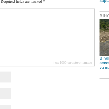
săpt
Required fields are marked
*
BIH
Bihor
inca
1000
caractere ramase
secet
va ma