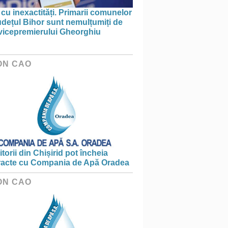
 cu inexactități. Primarii comunelor
udețul Bihor sunt nemulțumiți de
 vicepremierului Gheorghiu
ON CAO
torii din Chișirid pot încheia
racte cu Compania de Apă Oradea
ON CAO