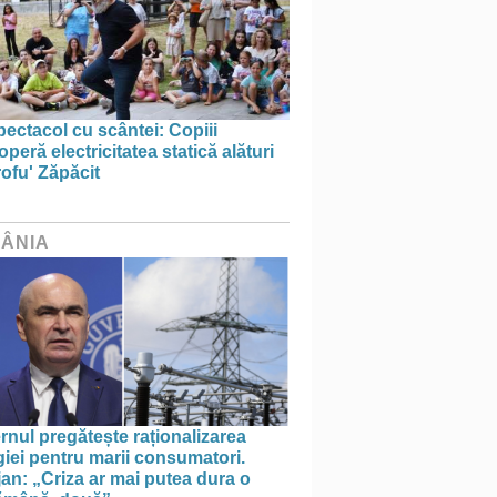
ectacol cu scântei: Copiii
peră electricitatea statică alături
ofu' Zăpăcit
ÂNIA
nul pregătește raționalizarea
iei pentru marii consumatori.
an: „Criza ar mai putea dura o