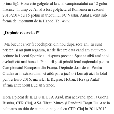
prima ligă. Hora este golgeterul la zi al campionatului cu 12 goluri
înscrise, în timp ce Antal a fost golgheterul României în sezonul
2013/2014 cu 15 goluri în tricoul lui FC Vaslui. Antal a venit sub
formă de împrumut de la Hapoel Tel Aviv.
„
Depinde doar de ei”
„Mă bucur că vor fi coechipieri din nou după zece ani. Ei sunt
prieteni şi au ţinut legătura, iar de fiecare dată când am avut vreo
acţiune la Liceul Sportiv au răspuns prezent. Sper să aibă amândoi
evoluţii cât mai bune la Pandurii şi să prindă lotul naţionalei pentru
Campionatul European din Franţa. Depinde doar de ei. Pentru
Oradea ar fi extraordinar să aibă patru jucători formaţi aici în lotul
pentru Euro 2016, mă refer la Keşeru, Hoban, Hora şi Antal”,
afirmă antrenorul Lucian Stance.
Hora a plecat de la LPS la UTA Arad, mai activând apoi la Gloria
Bistriţa, CFR Cluj, ASA Târgu Mureş şi Pandurii Târgu Jiu. Are în
palmares un titlu de campion naţional cu CFR Cluj în 2011/2012.