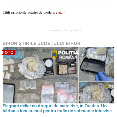
Citiți principiile noastre de moderare
aici
!
powered by
Surfing Waves
BIHON ŞTIRILE JUDEŢULUI BIHOR
FOTO
Flagrant delict cu droguri de mare risc, în Oradea. Un
bărbat a fost arestat pentru trafic de substanțe interzise