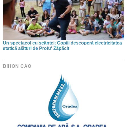
Un spectacol cu scântei: Copiii descoperă electricitatea
statică alături de Profu' Zăpăcit
BIHON CAO