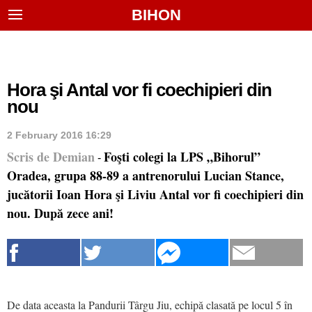
BIHON
Hora şi Antal vor fi coechipieri din
nou
2 February 2016 16:29
Scris de Demian
Foşti colegi la LPS „Bihorul”
-
Oradea, grupa 88-89 a antrenorului Lucian Stance,
jucătorii Ioan Hora şi Liviu Antal vor fi coechipieri din
nou. După zece ani!
De data aceasta la Pandurii Târgu Jiu, echipă clasată pe locul 5 în