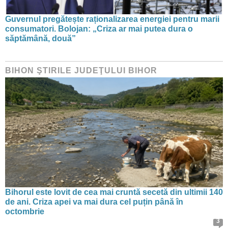
Guvernul pregătește raționalizarea energiei pentru marii
consumatori. Bolojan: „Criza ar mai putea dura o
săptămână, două”
BIHON ŞTIRILE JUDEŢULUI BIHOR
Bihorul este lovit de cea mai cruntă secetă din ultimii 140
de ani. Criza apei va mai dura cel puțin până în
octombrie
3