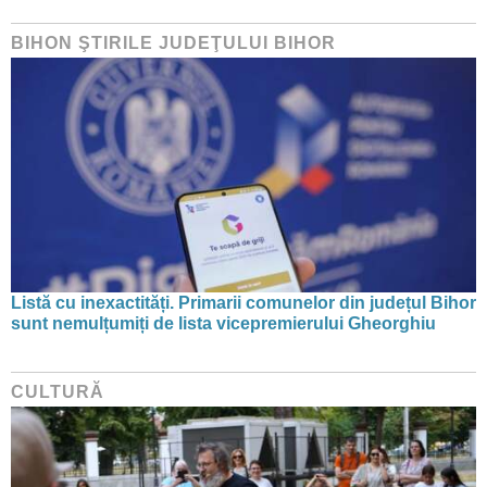
BIHON ŞTIRILE JUDEŢULUI BIHOR
Listă cu inexactități. Primarii comunelor din județul Bihor
sunt nemulțumiți de lista vicepremierului Gheorghiu
CULTURĂ