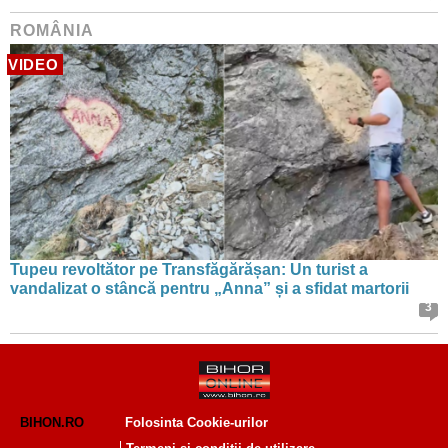
ROMÂNIA
VIDEO
Tupeu revoltător pe Transfăgărășan: Un turist a
vandalizat o stâncă pentru „Anna” și a sfidat martorii
3
BIHON.RO
Folosinta Cookie-urilor