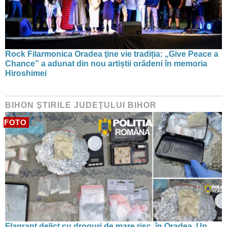
Rock Filarmonica Oradea ţine vie tradiția: „Give Peace a
Chance” a adunat din nou artiștii orădeni în memoria
Hiroshimei
BIHON ŞTIRILE JUDEŢULUI BIHOR
FOTO
Flagrant delict cu droguri de mare risc, în Oradea. Un