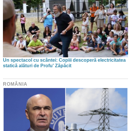
Un spectacol cu scântei: Copiii descoperă electricitatea
statică alături de Profu' Zăpăcit
ROMÂNIA