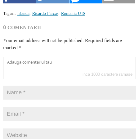
Taguri:
irlanda
,
Ricardo Farcas
,
Romania U18
0
COMENTARII
Your email address will not be published.
Required fields are
marked
*
inca
1000
caractere ramase