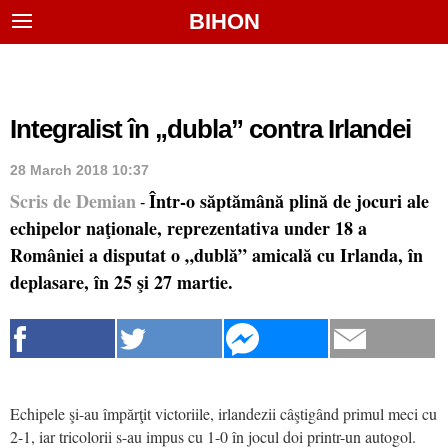
BIHON
Integralist în „dubla” contra Irlandei
28 March 2018 10:37
Scris de Demian
Într-o săptămână plină de jocuri ale
-
echipelor naţionale, reprezentativa under 18 a
României a disputat o „dublă” amicală cu Irlanda, în
deplasare, în 25 şi 27 martie.
Echipele şi-au împărţit victoriile, irlandezii câştigând primul meci cu
2-1, iar tricolorii s-au impus cu 1-0 în jocul doi printr-un autogol.