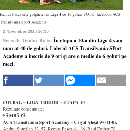
Remus Pașca este golgheter în Liga 4 cu 16 goluri FOTO: facebook ACS
Transilvania Sport Academy
2 November 2025 16:35
Scris de Teodor Biriș
În etapa a 10-a din Liga 4 s-au
-
marcat 40 de goluri. Liderul ACS Transilvania SPort
Academy a înscris de 9 ori și are o medie de 6 goluri pe
meci.
FOTBAL – LIGA 4 BIHOR – ETAPA 10
Rezultate consemnate:
SÂMBĂTĂ
ACS Transilvania Sport Academy – Crișul Aleșd 9-0 (1-0).
Andrei Șumălan 22, 57, Remus Pașca 61, 86, Raul Ember 70,