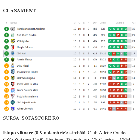
CLASAMENT
SURSA: SOFASCORE.RO
Etapa viitoare (8-9 noiembrie):
sâmbătă, Club Atletic Oradea –
CSO Ștei (ora 11:00, Stadionul Tineretului), CS Oșorhei – CSM