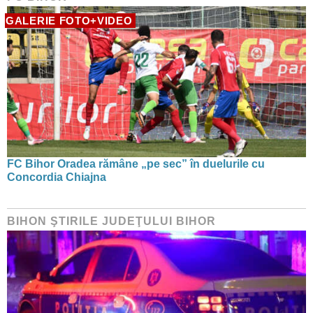
GALERIE FOTO+VIDEO
FC Bihor Oradea rămâne „pe sec” în duelurile cu
Concordia Chiajna
BIHON ŞTIRILE JUDEŢULUI BIHOR