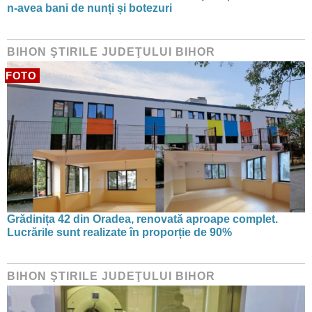
n-avea bani de nunți și botezuri
BIHON ŞTIRILE JUDEŢULUI BIHOR
FOTO
Grădinița 42 din Oradea, renovată aproape complet.
Lucrările sunt realizate în proporție de 90%
BIHON ŞTIRILE JUDEŢULUI BIHOR