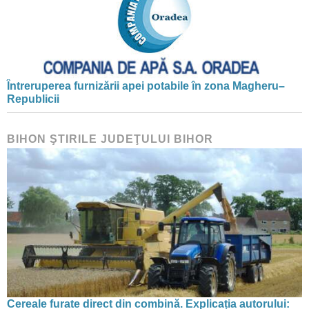
Întreruperea furnizării apei potabile în zona Magheru–
Republicii
BIHON ŞTIRILE JUDEŢULUI BIHOR
Cereale furate direct din combină. Explicația autorului: