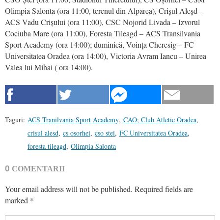
Olimpia Salonta (ora 11:00, terenul din Alparea), Crișul Aleșd –
ACS Vadu Crișului (ora 11:00), CSC Nojorid Livada – Izvorul
Cociuba Mare (ora 11:00), Foresta Tileagd – ACS Transilvania
Sport Academy (ora 14:00); duminică, Voința Cheresig – FC
Universitatea Oradea (ora 14:00), Victoria Avram Iancu – Unirea
Valea lui Mihai ( ora 14:00).
Taguri:
ACS Tranilvania Sport Academy
,
CAO; Club Atletic Oradea
,
crisul alesd
,
cs osorhei
,
cso stei
,
FC Universitatea Oradea
,
foresta tileagd
,
Olimpia Salonta
0
COMENTARII
Your email address will not be published.
Required fields are
marked
*