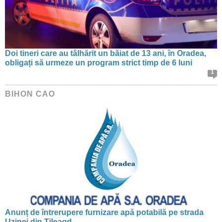
Doi tineri care au tâlhărit un băiat de 13 ani, în Oradea,
obligați să urmeze un program strict timp de 6 luni
1
BIHON CAO
Anunț de întrerupere furnizare apă potabilă pe strada
Uzinei din Tileagd