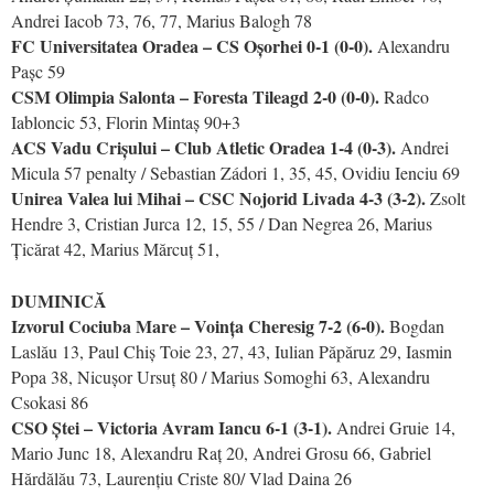
Andrei Iacob 73, 76, 77, Marius Balogh 78
FC Universitatea Oradea – CS Oșorhei 0-1 (0-0).
Alexandru
Pașc 59
CSM Olimpia Salonta – Foresta Tileagd 2-0 (0-0).
Radco
Iabloncic 53, Florin Mintaș 90+3
ACS Vadu Crișului – Club Atletic Oradea 1-4 (0-3).
Andrei
Micula 57 penalty / Sebastian Zádori 1, 35, 45, Ovidiu Ienciu 69
Unirea Valea lui Mihai – CSC Nojorid Livada 4-3 (3-2).
Zsolt
Hendre 3, Cristian Jurca 12, 15, 55 / Dan Negrea 26, Marius
Țicărat 42, Marius Mărcuț 51,
DUMINICĂ
Izvorul Cociuba Mare – Voința Cheresig 7-2 (6-0).
Bogdan
Laslău 13, Paul Chiș Toie 23, 27, 43, Iulian Păpăruz 29, Iasmin
Popa 38, Nicușor Ursuț 80 / Marius Somoghi 63, Alexandru
Csokasi 86
CSO Ștei – Victoria Avram Iancu 6-1 (3-1).
Andrei Gruie 14,
Mario Junc 18, Alexandru Raț 20, Andrei Grosu 66, Gabriel
Hărdălău 73, Laurențiu Criste 80/ Vlad Daina 26