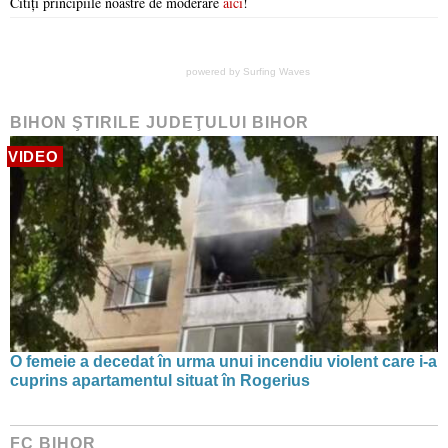
Citiți principiile noastre de moderare
aici
!
powered by
Surfing Waves
BIHON ŞTIRILE JUDEŢULUI BIHOR
VIDEO
O femeie a decedat în urma unui incendiu violent care i-a
cuprins apartamentul situat în Rogerius
FC BIHOR