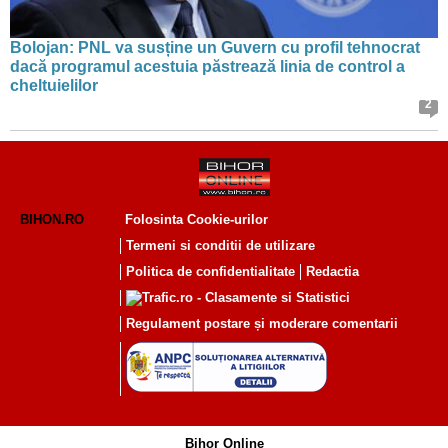
Bolojan: PNL va susține un Guvern cu profil tehnocrat
dacă programul acestuia păstrează linia de control a
cheltuielilor
2
BIHON.RO
Folosinta Cookie-urilor
Termeni si conditii de utilizare
Politica de confidentialitate
Redactia
Regulament postare și moderare comentarii
Bihor Online