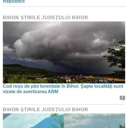
Republicii
BIHON ŞTIRILE JUDEŢULUI BIHOR
Cod roșu de ploi torențiale în Bihor. Șapte localități sunt
vizate de avertizarea ANM
1
BIHON ŞTIRILE JUDEŢULUI BIHOR