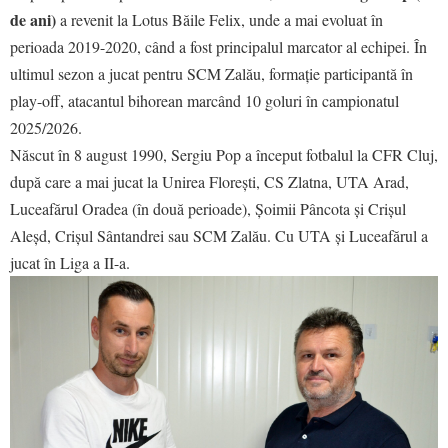
de ani)
a revenit la Lotus Băile Felix, unde a mai evoluat în
perioada 2019-2020, când a fost principalul marcator al echipei. În
ultimul sezon a jucat pentru SCM Zalău, formație participantă în
play-off, atacantul bihorean marcând 10 goluri în campionatul
2025/2026.
Născut în 8 august 1990, Sergiu Pop a început fotbalul la CFR Cluj,
după care a mai jucat la Unirea Florești, CS Zlatna, UTA Arad,
Luceafărul Oradea (în două perioade), Șoimii Pâncota și Crișul
Aleșd, Crișul Sântandrei sau SCM Zalău. Cu UTA și Luceafărul a
jucat în Liga a II-a.