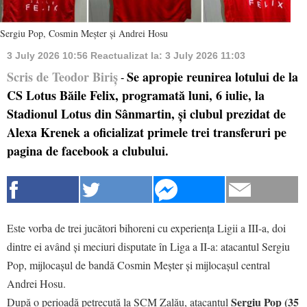
Sergiu Pop, Cosmin Meșter și Andrei Hosu
3 July 2026 10:56
Reactualizat la:
3 July 2026 11:03
Scris de Teodor Biriș
Se apropie reunirea lotului de la
-
CS Lotus Băile Felix, programată luni, 6 iulie, la
Stadionul Lotus din Sânmartin, și clubul prezidat de
Alexa Krenek a oficializat primele trei transferuri pe
pagina de facebook a clubului.
Este vorba de trei jucători bihoreni cu experiența Ligii a III-a, doi
dintre ei având și meciuri disputate în Liga a II-a: atacantul Sergiu
Pop, mijlocașul de bandă Cosmin Meșter și mijlocașul central
Andrei Hosu.
Sergiu Pop (35
După o perioadă petrecută la SCM Zalău, atacantul