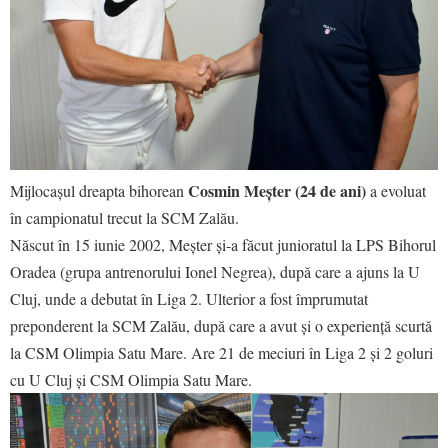
Cosmin Meșter (24 de ani)
Mijlocașul dreapta bihorean
a evoluat
în campionatul trecut la SCM Zalău.
Născut în 15 iunie 2002, Meșter și-a făcut junioratul la LPS Bihorul
Oradea (grupa antrenorului Ionel Negrea), după care a ajuns la U
Cluj, unde a debutat în Liga 2. Ulterior a fost împrumutat
preponderent la SCM Zalău, după care a avut și o experiență scurtă
la CSM Olimpia Satu Mare. Are 21 de meciuri în Liga 2 și 2 goluri
cu U Cluj și CSM Olimpia Satu Mare.