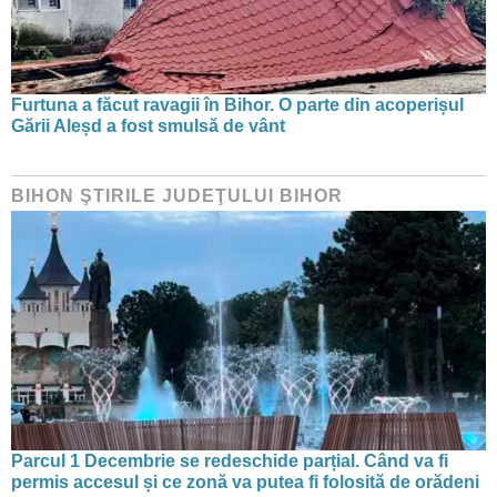
Furtuna a făcut ravagii în Bihor. O parte din acoperișul
Gării Aleșd a fost smulsă de vânt
BIHON ŞTIRILE JUDEŢULUI BIHOR
Parcul 1 Decembrie se redeschide parțial. Când va fi
permis accesul și ce zonă va putea fi folosită de orădeni