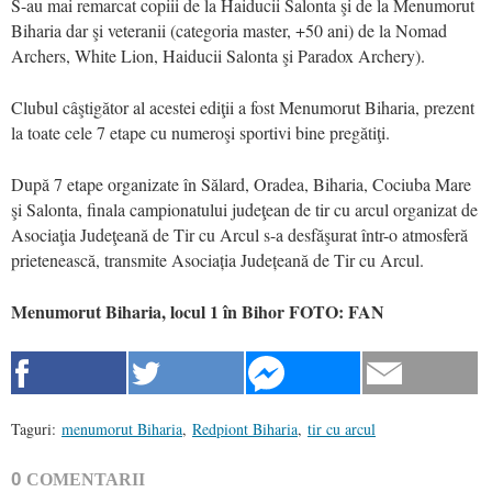
S-au mai remarcat copiii de la Haiducii Salonta şi de la Menumorut
Biharia dar şi veteranii (categoria master, +50 ani) de la Nomad
Archers, White Lion, Haiducii Salonta şi Paradox Archery).
Clubul câştigător al acestei ediţii a fost Menumorut Biharia, prezent
la toate cele 7 etape cu numeroşi sportivi bine pregătiţi.
După 7 etape organizate în Sălard, Oradea, Biharia, Cociuba Mare
şi Salonta, finala campionatului judeţean de tir cu arcul organizat de
Asociaţia Judeţeană de Tir cu Arcul s-a desfăşurat într-o atmosferă
prietenească, transmite Asociația Județeană de Tir cu Arcul.
Menumorut Biharia, locul 1 în Bihor FOTO: FAN
Taguri:
menumorut Biharia
,
Redpiont Biharia
,
tir cu arcul
0
COMENTARII