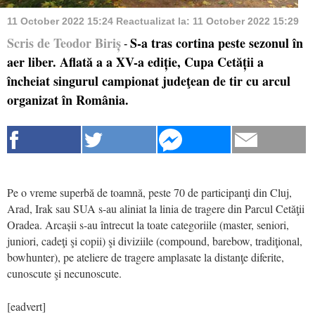
11 October 2022 15:24
Reactualizat la:
11 October 2022 15:29
Scris de Teodor Biriș
S-a tras cortina peste sezonul în
-
aer liber. Aflată a a XV-a ediție, Cupa Cetății a
încheiat singurul campionat judeţean de tir cu arcul
organizat în România.
Pe o vreme superbă de toamnă, peste 70 de participanţi din Cluj,
Arad, Irak sau SUA s-au aliniat la linia de tragere din Parcul Cetăţii
Oradea. Arcașii s-au întrecut la toate categoriile (master, seniori,
juniori, cadeţi şi copii) şi diviziile (compound, barebow, tradiţional,
bowhunter), pe ateliere de tragere amplasate la distanţe diferite,
cunoscute şi necunoscute.
[eadvert]