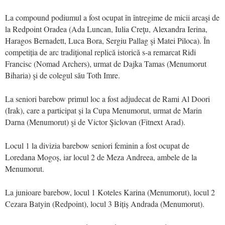
La compound podiumul a fost ocupat în întregime de micii arcaşi de
la Redpoint Oradea (Ada Luncan, Iulia Creţu, Alexandra Ierina,
Haragos Bernadett, Luca Bora, Sergiu Pallag şi Matei Piloca). În
competiția de arc tradiţional replică istorică s-a remarcat Ridi
Francisc (Nomad Archers), urmat de Dajka Tamas (Menumorut
Biharia) şi de colegul său Toth Imre.
La seniori barebow primul loc a fost adjudecat de Rami Al Doori
(Irak), care a participat și la Cupa Menumorut, urmat de Marin
Darna (Menumorut) şi de Victor Şiclovan (Fitnext Arad).
Locul 1 la divizia barebow seniori feminin a fost ocupat de
Loredana Mogoș, iar locul 2 de Meza Andreea, ambele de la
Menumorut.
La junioare barebow, locul 1 Koteles Karina (Menumorut), locul 2
Cezara Batyin (Redpoint), locul 3 Bițiș Andrada (Menumorut).