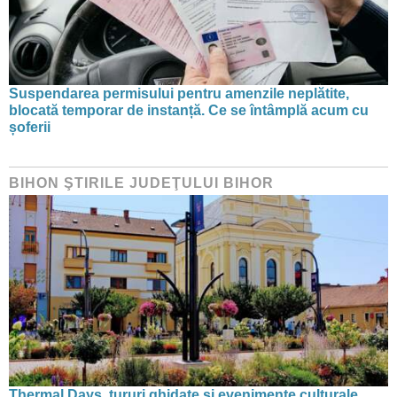
Suspendarea permisului pentru amenzile neplătite,
blocată temporar de instanță. Ce se întâmplă acum cu
șoferii
BIHON ŞTIRILE JUDEŢULUI BIHOR
Thermal Days, tururi ghidate și evenimente culturale.