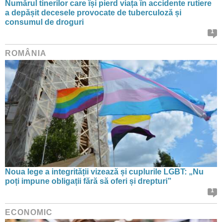
Numărul tinerilor care își pierd viața în accidente rutiere
a depășit decesele provocate de tuberculoză și
consumul de droguri
1
ROMÂNIA
Noua lege a integrității vizează și cuplurile LGBT: „Nu
poți impune obligații fără să oferi și drepturi”
1
ECONOMIC