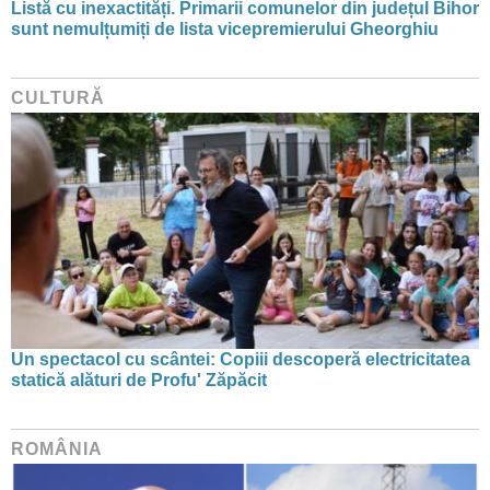
Listă cu inexactități. Primarii comunelor din județul Bihor
sunt nemulțumiți de lista vicepremierului Gheorghiu
CULTURĂ
Un spectacol cu scântei: Copiii descoperă electricitatea
statică alături de Profu' Zăpăcit
ROMÂNIA