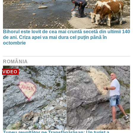
Bihorul este lovit de cea mai cruntă secetă din ultimii 140
de ani. Criza apei va mai dura cel puțin până în
octombrie
ROMÂNIA
VIDEO
Tupeu revoltător pe Transfăgărășan: Un turist a