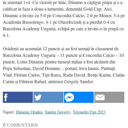
în sistemul 1+4. Cu victorii pe linie, Dinamo a câștigat grupa și s-a
calificat în faza a doua a turneului, denumită Gold Cup. Aici,
Dinamic a învins cu 5-0 pe Concordia Calcio, 2-0 pe Monor, 5-4 pe
Academia Bussolengo, 4-1 pe Olaszfocisuli și a pierdut 0-4 cu
Barcelona Academy Ungaria, echipă pe care a învins-o în grupă cu
4-1.
Orădenii au acumulat 12 puncte și au fost urmați în clasament de
Barcelona Academy Ungaria – 11 puncte și Concordia Calcio – 10
puncte. Lotus Dinamic pentru turneul italian a fost alcăturit din
Popa Sebastian, David Dominic – portari; Iova Iannis, Pintiuță
Vlad, Florian Carlos, Tipi Rareș, Radu David, Bențe Karim, Ciatău
Carim și Filimon Rafael, antrenor Gergely Sandor.
Taguri:
Dinamic Oradea
,
Sandor Gergely
,
Veronello Cup 2023
0
COMENTARII