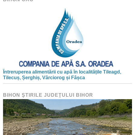
Întreruperea alimentării cu apă în localitățile Tileagd,
Tilecuș, Șerghiș, Vârciorog și Fâșca
BIHON ŞTIRILE JUDEŢULUI BIHOR