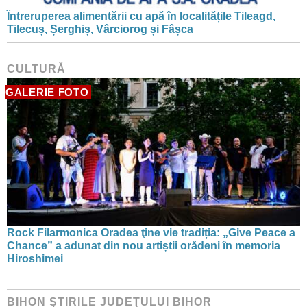
Întreruperea alimentării cu apă în localitățile Tileagd,
Tilecuș, Șerghiș, Vârciorog și Fâșca
CULTURĂ
GALERIE FOTO
Rock Filarmonica Oradea ţine vie tradiția: „Give Peace a
Chance” a adunat din nou artiștii orădeni în memoria
Hiroshimei
BIHON ŞTIRILE JUDEŢULUI BIHOR