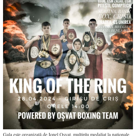
Gala este organizată de Ionel Oșvat, multiplu medaliat la naționale