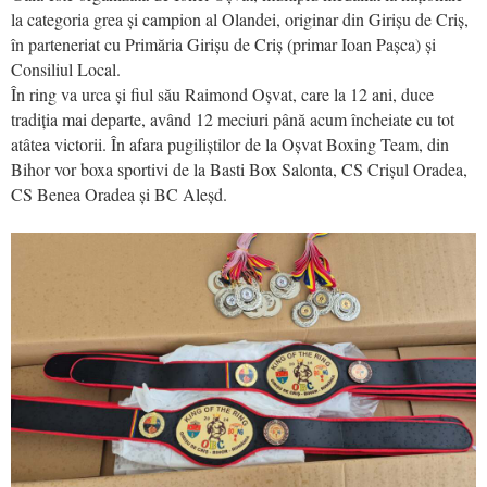
la categoria grea și campion al Olandei, originar din Girișu de Criș,
în parteneriat cu Primăria Girișu de Criș (primar Ioan Pașca) și
Consiliul Local.
În ring va urca și fiul său Raimond Oșvat, care la 12 ani, duce
tradiția mai departe, având 12 meciuri până acum încheiate cu tot
atâtea victorii. În afara pugiliștilor de la Oșvat Boxing Team, din
Bihor vor boxa sportivi de la Basti Box Salonta, CS Crișul Oradea,
CS Benea Oradea și BC Aleșd.