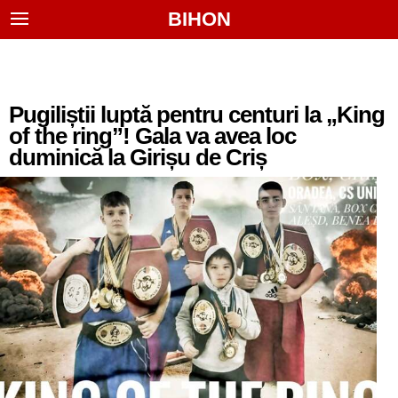
BIHON
Pugiliștii luptă pentru centuri la „King
of the ring”! Gala va avea loc
duminică la Girișu de Criș