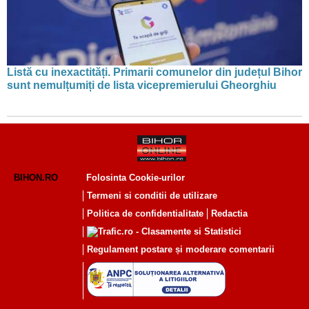
Listă cu inexactități. Primarii comunelor din județul Bihor
sunt nemulțumiți de lista vicepremierului Gheorghiu
BIHON.RO
Folosinta Cookie-urilor
Termeni si conditii de utilizare
Politica de confidentialitate
Redactia
Regulament postare și moderare comentarii