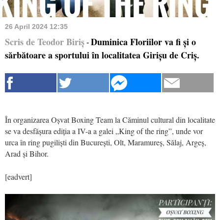
26 April 2024 12:35
Scris de Teodor Biriș
Duminica Floriilor va fi și o
-
sărbătoare a sportului în localitatea Girișu de Criș.
În organizarea Oșvat Boxing Team la Căminul cultural din localitate
se va desfășura ediția a IV-a a galei „King of the ring”, unde vor
urca în ring pugiliști din București, Olt, Maramureș, Sălaj, Argeș,
Arad și Bihor.
[eadvert]