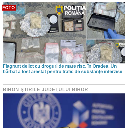
FOTO
Flagrant delict cu droguri de mare risc, în Oradea. Un
bărbat a fost arestat pentru trafic de substanțe interzise
BIHON ŞTIRILE JUDEŢULUI BIHOR