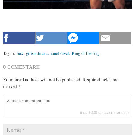
Taguri:
box
,
girisu de cris
,
ionel osvat
,
King of the ring
0
COMENTARII
Your email address will not be published.
Required fields are
marked
*
inca
1000
caractere ramase