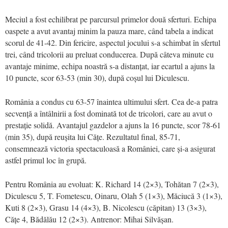
Meciul a fost echilibrat pe parcursul primelor două sferturi. Echipa
oaspete a avut avantaj minim la pauza mare, când tabela a indicat
scorul de 41-42. Din fericire, aspectul jocului s-a schimbat în sfertul
trei, când tricolorii au preluat conducerea. După câteva minute cu
avantaje minime, echipa noastră s-a distanțat, iar ecartul a ajuns la
10 puncte, scor 63-53 (min 30), după coșul lui Diculescu.
România a condus cu 63-57 înaintea ultimului sfert. Cea de-a patra
secvență a întâlnirii a fost dominată tot de tricolori, care au avut o
prestație solidă. Avantajul gazdelor a ajuns la 16 puncte, scor 78-61
(min 35), după reușita lui Cățe. Rezultatul final, 85-71,
consemnează victoria spectaculoasă a României, care și-a asigurat
astfel primul loc în grupă.
Pentru România au evoluat: K. Richard 14 (2×3), Tohătan 7 (2×3),
Diculescu 5, T. Fometescu, Oinaru, Olah 5 (1×3), Măciucă 3 (1×3),
Kuti 8 (2×3), Grasu 14 (4×3), B. Nicolescu (căpitan) 13 (3×3),
Cățe 4, Bădălău 12 (2×3). Antrenor: Mihai Silvășan.