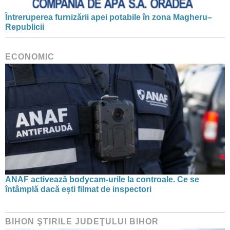
Întreruperea furnizării apei potabile în zona Magheru–
Republicii
ECONOMIC
ANAF activează bodycam-urile la controale. Ce se
întâmplă dacă ești filmat de inspectori
BIHON ŞTIRILE JUDEŢULUI BIHOR