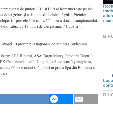
Rock
internațional de juniori U18 și U19 al României este pe locul
tradi
at două goluri și a dat o pasă decisivă. Lybian Premier
aduna
chipe, iar primele 3 se califică în faza a doua a campionatului.
memo
ipă din Libia, cu 18 titluri de campioană, 7 Cupe și 11
BIH
 având 10 prezențe la naționala de seniori a Sudanului.
iberty, LPS Bihorul, ASA Târgu Mureș, Pandurii Târgu Jiu,
K Csikszereda, iar în Ungaria la Spartacus Nyiregyhaza,
activ 66 de meciuri și 6 goluri în prima ligă din România și
hiară.
Locui
cont
BIH