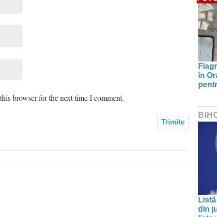
Flagr
în Or
pentr
his browser for the next time I comment.
BIH
Listă
din j