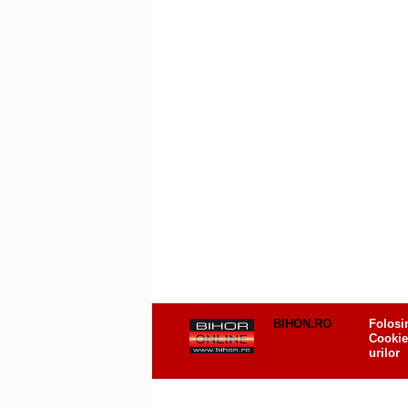
BIHON.RO
Folosi
Cookie
urilor