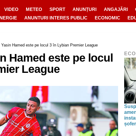
VIDEO
METEO
SPORT
ANUNȚURI
ANGAJĂRI
ENERGIE
ANUNTURI INTERES PUBLIC
ECONOMIC
ED
 Yasin Hamed este pe locul 3 în Lybian Premier League
ECO
in Hamed este pe locul
emier League
Susp
amenz
inst
șofer