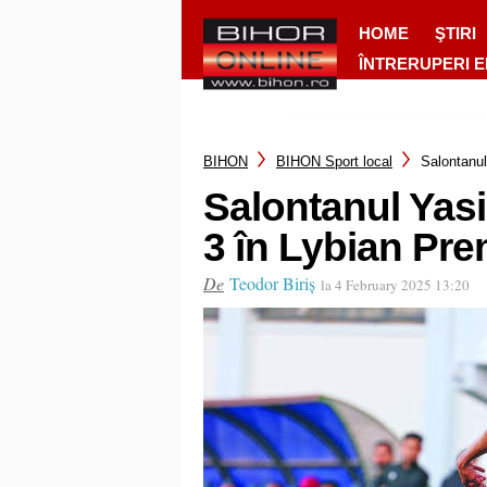
HOME
ŞTIRI
ÎNTRERUPERI 
BIHON
BIHON Sport local
Salontanul
Salontanul Yas
3 în Lybian Pr
De
Teodor Biriș
la 4 February 2025 13:20