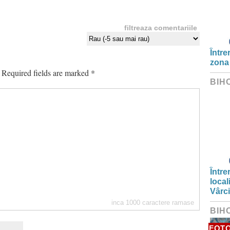
filtreaza comentariile
Între
zona
Required fields are marked
*
BIH
Între
local
Vârc
inca
1000
caractere ramase
BIH
FOT