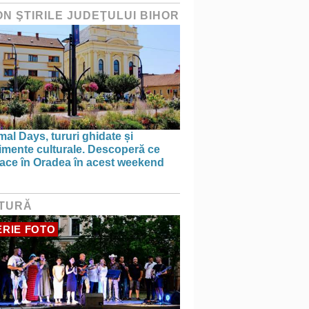
ON ŞTIRILE JUDEŢULUI BIHOR
al Days, tururi ghidate și
imente culturale. Descoperă ce
face în Oradea în acest weekend
TURĂ
RIE FOTO