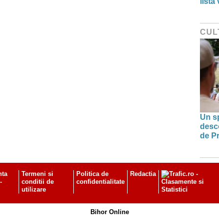
lista
CUL
Un sp
desco
de Pr
nta
Termeni si
Politica de
Redactia
-
conditii de
confidentialitate
utilizare
Bihor Online