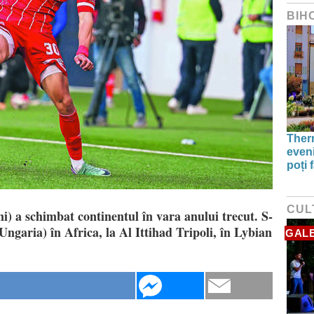
BIH
Therm
even
poți 
CUL
) a schimbat continentul în vara anului trecut. S-
ngaria) în Africa, la Al Ittihad Tripoli, în Lybian
GALE