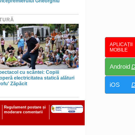
 vicepremierului Gheorghiu
TURĂ
APLICAȚII
MOBILE
Android
D
ectacol cu scântei: Copiii
peră electricitatea statică alături
ofu' Zăpăcit
iOS
D
Regulament postare și
moderare comentarii