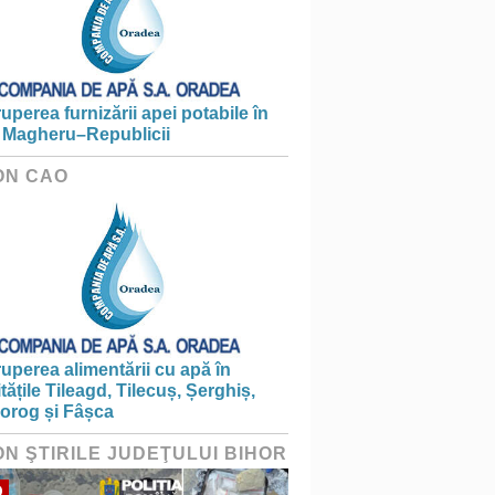
ruperea furnizării apei potabile în
 Magheru–Republicii
ON CAO
ruperea alimentării cu apă în
itățile Tileagd, Tilecuș, Șerghiș,
iorog și Fâșca
ON ŞTIRILE JUDEŢULUI BIHOR
O