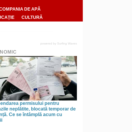
COMPANIA DE APĂ
UCAȚIE
CULTURĂ
powered by
Surfing Waves
NOMIC
endarea permisului pentru
ile neplătite, blocată temporar de
anță. Ce se întâmplă acum cu
ii