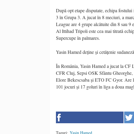
După opt etape disputate, echipa fostului 
3 în Grupa 3. A jucat în 8 meciuri, a marc
League are 4 grupe alcătuite din 8 sau 9 e
Al Ittihad Tripoli este cea mai titrată ech
Supercupe în palmares.
Yasin Hamed deține și cetățenie sudaneză,
În România, Yasin Hamed a jucat la CF L
CFR Cluj, Sepsi OSK Sfântu Gheorghe, F
Elore Bekescsaba și ETO FC Gyor. Are la 
101 jocuri și 17 goluri în liga a doua mag
Taguri:
Yasin Hamed