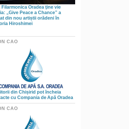
 Filarmonica Oradea ţine vie
ția: „Give Peace a Chance” a
t din nou artiștii orădeni în
ria Hiroshimei
ON CAO
torii din Chișirid pot încheia
racte cu Compania de Apă Oradea
ON CAO