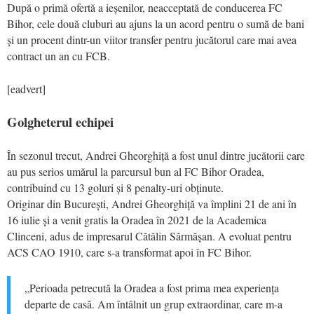
După o primă ofertă a ieșenilor, neacceptată de conducerea FC
Bihor, cele două cluburi au ajuns la un acord pentru o sumă de bani
și un procent dintr-un viitor transfer pentru jucătorul care mai avea
contract un an cu FCB.
[eadvert]
Golgheterul echipei
În sezonul trecut, Andrei Gheorghiță a fost unul dintre jucătorii care
au pus serios umărul la parcursul bun al FC Bihor Oradea,
contribuind cu 13 goluri și 8 penalty-uri obținute.
Originar din București, Andrei Gheorghiță va împlini 21 de ani în
16 iulie și a venit gratis la Oradea în 2021 de la Academica
Clinceni, adus de impresarul Cătălin Sărmășan. A evoluat pentru
ACS CAO 1910, care s-a transformat apoi în FC Bihor.
„Perioada petrecută la Oradea a fost prima mea experiența
departe de casă. Am întâlnit un grup extraordinar, care m-a