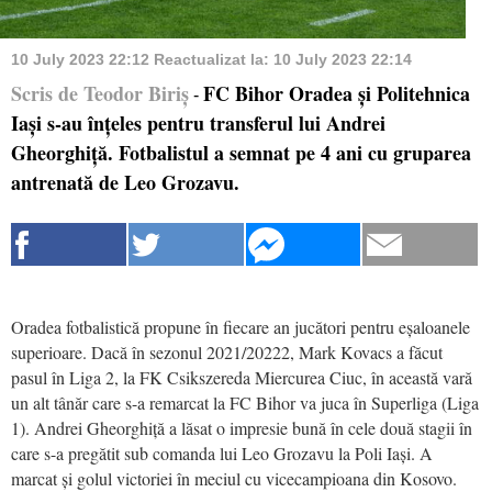
10 July 2023 22:12
Reactualizat la:
10 July 2023 22:14
Scris de Teodor Biriș
FC Bihor Oradea și Politehnica
-
Iași s-au înțeles pentru transferul lui Andrei
Gheorghiță. Fotbalistul a semnat pe 4 ani cu gruparea
antrenată de Leo Grozavu.
Oradea fotbalistică propune în fiecare an jucători pentru eșaloanele
superioare. Dacă în sezonul 2021/20222, Mark Kovacs a făcut
pasul în Liga 2, la FK Csikszereda Miercurea Ciuc, în această vară
un alt tânăr care s-a remarcat la FC Bihor va juca în Superliga (Liga
1). Andrei Gheorghiță a lăsat o impresie bună în cele două stagii în
care s-a pregătit sub comanda lui Leo Grozavu la Poli Iași. A
marcat și golul victoriei în meciul cu vicecampioana din Kosovo.