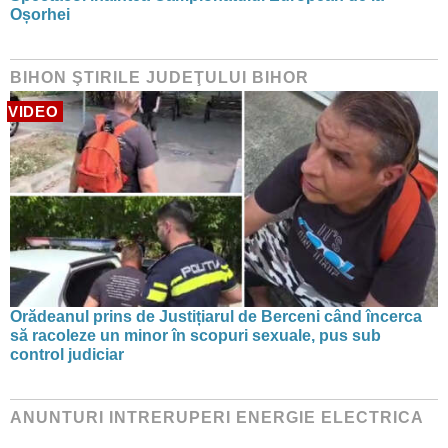
Oșorhei
BIHON ŞTIRILE JUDEŢULUI BIHOR
VIDEO
Orădeanul prins de Justițiarul de Berceni când încerca
să racoleze un minor în scopuri sexuale, pus sub
control judiciar
ANUNTURI INTRERUPERI ENERGIE ELECTRICA