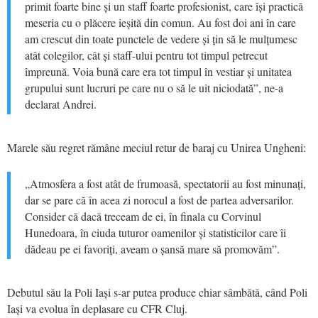
primit foarte bine și un staff foarte profesionist, care își practică
meseria cu o plăcere ieșită din comun. Au fost doi ani în care
am crescut din toate punctele de vedere și țin să le mulțumesc
atât colegilor, cât și staff-ului pentru tot timpul petrecut
împreună. Voia bună care era tot timpul în vestiar și unitatea
grupului sunt lucruri pe care nu o să le uit niciodată”, ne-a
declarat Andrei.
Marele său regret rămâne meciul retur de baraj cu Unirea Ungheni:
„Atmosfera a fost atât de frumoasă, spectatorii au fost minunați,
dar se pare că în acea zi norocul a fost de partea adversarilor.
Consider că dacă treceam de ei, în finala cu Corvinul
Hunedoara, în ciuda tuturor oamenilor și statisticilor care îi
dădeau pe ei favoriți, aveam o șansă mare să promovăm”.
Debutul său la Poli Iași s-ar putea produce chiar sâmbătă, când Poli
Iași va evolua în deplasare cu CFR Cluj.