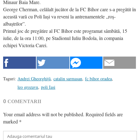
Minaur Baia Mare.
George Cherman, celălalt jucător de la FC Bihor care s-a pregătit în
această vară cu Poli Iași va reveni la antrenamentele „roș-
albaștrilor”.
Primul joc de pregătire al FC Bihor este programat sâmbătă, 15
iulie, de la ora 11:00, pe Stadionul Iuliu Bodola, în compania
echipei Victoria Carei.
Taguri:
Andrei Gheorghiță
,
catalin sarmasan
,
fc bihor oradea
,
leo grozavu
,
poli Iasi
0
COMENTARII
Your email address will not be published.
Required fields are
marked
*