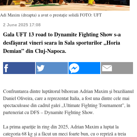
Adi Maxim (dreapta) a avut o prestație solidă FOTO: UFT
2 June 2025 17:08
Gala UFT 13 road to Dynamite Fighting Show s-a
desfășurat vineri seara în Sala sporturilor „Horia
Demian” din Cluj-Napoca.
Confruntarea dintre luptătorul bihorean Adrian Maxim și brazilianul
Daniel Oliveira, care a reprezentat Italia, a fost una dintre cele mai
spectaculoase din cadrul galei „Ultimate Fighting Tournament”, în
parteneriat cu DFS – Dynamite Fighting Show.
La prima apariție în ring din 2025, Adrian Maxim a luptat la
categoria 68 kg și a făcut un meci foarte bun, cu o repriză a treia