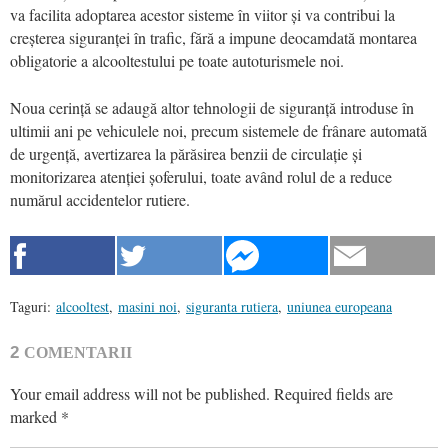
va facilita adoptarea acestor sisteme în viitor și va contribui la
creșterea siguranței în trafic, fără a impune deocamdată montarea
obligatorie a alcooltestului pe toate autoturismele noi.
Noua cerință se adaugă altor tehnologii de siguranță introduse în
ultimii ani pe vehiculele noi, precum sistemele de frânare automată
de urgență, avertizarea la părăsirea benzii de circulație și
monitorizarea atenției șoferului, toate având rolul de a reduce
numărul accidentelor rutiere.
Taguri:
alcooltest
,
masini noi
,
siguranta rutiera
,
uniunea europeana
2
COMENTARII
Your email address will not be published.
Required fields are
marked
*