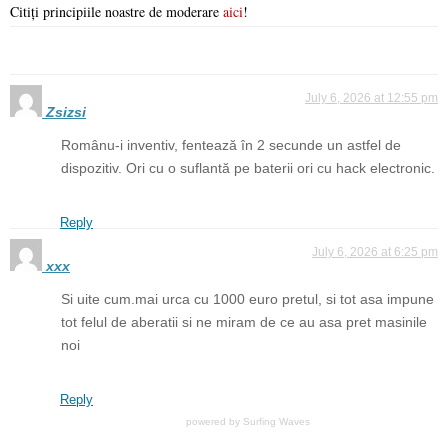
Citiți principiile noastre de moderare
aici
!
July 6, 2026 at 12:55 pm
Zsizsi
Românu-i inventiv, fentează în 2 secunde un astfel de
dispozitiv. Ori cu o suflantă pe baterii ori cu hack electronic.
Reply
July 6, 2026 at 6:25 pm
xxx
Si uite cum.mai urca cu 1000 euro pretul, si tot asa impune
tot felul de aberatii si ne miram de ce au asa pret masinile
noi
Reply
powered by
Surfing Waves