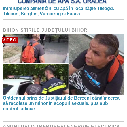
Întreruperea alimentării cu apă în localitățile Tileagd,
Tilecuș, Șerghiș, Vârciorog și Fâșca
BIHON ŞTIRILE JUDEŢULUI BIHOR
VIDEO
Orădeanul prins de Justițiarul de Berceni când încerca
să racoleze un minor în scopuri sexuale, pus sub
control judiciar
ANUNTURI INTRERUPERI ENERGIE ELECTRICA