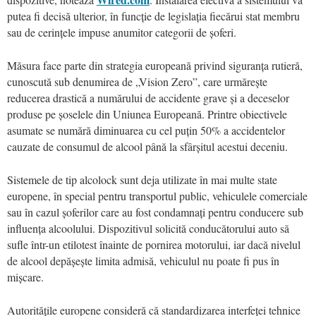
putea fi decisă ulterior, în funcție de legislația fiecărui stat membru
sau de cerințele impuse anumitor categorii de șoferi.
Măsura face parte din strategia europeană privind siguranța rutieră,
cunoscută sub denumirea de „Vision Zero”, care urmărește
reducerea drastică a numărului de accidente grave și a deceselor
produse pe șoselele din Uniunea Europeană. Printre obiectivele
asumate se numără diminuarea cu cel puțin 50% a accidentelor
cauzate de consumul de alcool până la sfârșitul acestui deceniu.
Sistemele de tip alcolock sunt deja utilizate în mai multe state
europene, în special pentru transportul public, vehiculele comerciale
sau în cazul șoferilor care au fost condamnați pentru conducere sub
influența alcoolului. Dispozitivul solicită conducătorului auto să
sufle într-un etilotest înainte de pornirea motorului, iar dacă nivelul
de alcool depășește limita admisă, vehiculul nu poate fi pus în
mișcare.
Autoritățile europene consideră că standardizarea interfeței tehnice