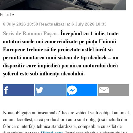
Foto: IA
6 July 2026 10:30
Reactualizat la:
6 July 2026 10:33
Scris de Ramona Pașcu
Începând cu 1 iulie, toate
-
autoturismele noi comercializate pe piața Uniunii
Europene trebuie să fie proiectate astfel încât să
permită montarea unui sistem de tip alcolock – un
dispozitiv care împiedică pornirea motorului dacă
șoferul este sub influența alcoolului.
Noua obligație nu înseamnă că fiecare vehicul va fi echipat automat
cu un alcooltest, ci că producătorii auto sunt obligați să includă din
fabrică o interfață tehnică standardizată, compatibilă cu astfel de
Wired.com
dispozitive, notează
. Instalarea efectivă a sistemului va