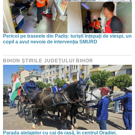
Pericol pe traseele din Padiș: turiști înțepați de viespi, un
copil a avut nevoie de intervenția SMURD
BIHON ŞTIRILE JUDEŢULUI BIHOR
Parada atelajelor cu cai de rasă, în centrul Oradiei.