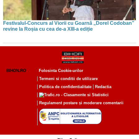
Festivalul-Concurs al Viorii cu Goarnă „Dorel Codoban”
revine la Roșia cu cea de-a XIII-a ediție
BIHON.RO
Folosinta Cookie-urilor
Termeni si conditii de utilizare
Politica de confidentialitate
Redactia
Regulament postare și moderare comentarii