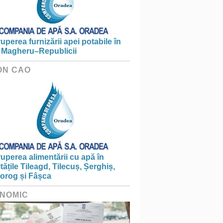
ruperea furnizării apei potabile în
 Magheru–Republicii
ON CAO
ruperea alimentării cu apă în
itățile Tileagd, Tilecuș, Șerghiș,
iorog și Fâșca
NOMIC