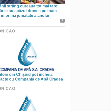
ii strâng cureaua tot mai tare:
rile au scăzut drastic pe toate
le în prima jumătate a anului
1
ON CAO
torii din Chișirid pot încheia
racte cu Compania de Apă Oradea
ON CAO