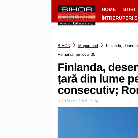
HOME
ŞTIRI
ÎNTRERUPERI 
BIHON
Mapamond
Finlanda, desemna
România, pe locul 35
Finlanda, desem
țară din lume p
consecutiv; Ro
la 20 March 2025 12:04