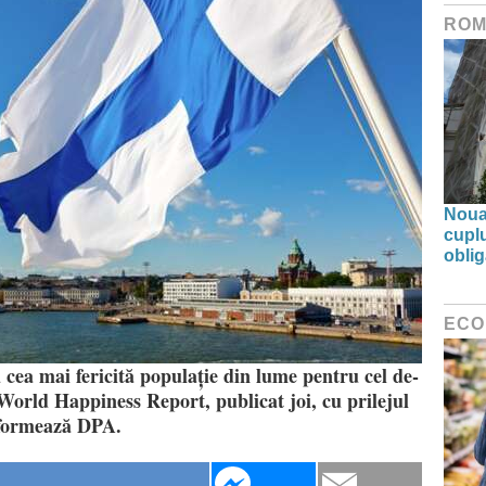
ROM
Noua 
cupl
oblig
ECO
 cea mai fericită populație din lume pentru cel de-
 World Happiness Report, publicat joi, cu prilejul
informează DPA.