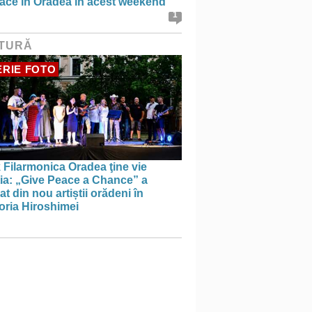
face în Oradea în acest weekend
1
TURĂ
RIE FOTO
 Filarmonica Oradea ţine vie
ția: „Give Peace a Chance” a
t din nou artiștii orădeni în
ria Hiroshimei