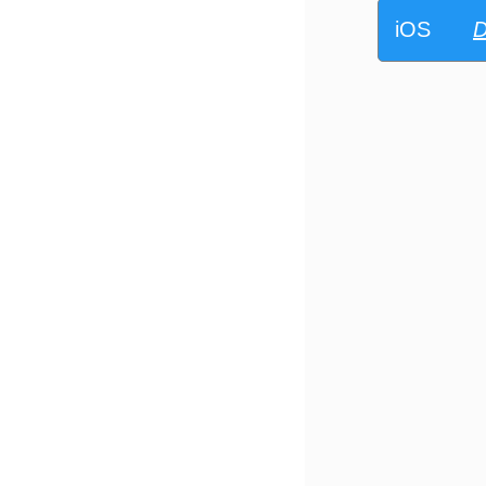
iOS
D