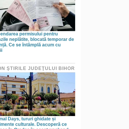
endarea permisului pentru
ile neplătite, blocată temporar de
anță. Ce se întâmplă acum cu
ii
ON ŞTIRILE JUDEŢULUI BIHOR
al Days, tururi ghidate și
imente culturale. Descoperă ce