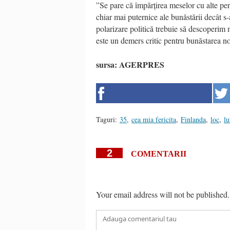
”Se pare că împărțirea meselor cu alte per
chiar mai puternice ale bunăstării decât s
polarizare politică trebuie să descoperim 
este un demers critic pentru bunăstarea noa
sursa: AGERPRES
Taguri:
35
,
cea mia fericita
,
Finlanda
,
loc
,
l
2
COMENTARII
Your email address will not be published.