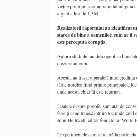
viețile printr-un scor au raportat un punc
afgani a fost de 1,364.
Realizatorii raportului au identificat 
starea de bine a oamenilor, cum ar fi sup
este percepută corupția.
Autorii studiului au descoperit că bunătate
crezuse anterior.
Aceștia au trasat o paralelă între credința c
țările nordice fiind printre principalele loc
unde acesta chiar îți este returnat.
”Datele despre portofel sunt atât de conv
fericiți când trăiesc într-un loc unde cred
John Helliwell, editor-fondator al World
”Experimentele care se referă la portofelul