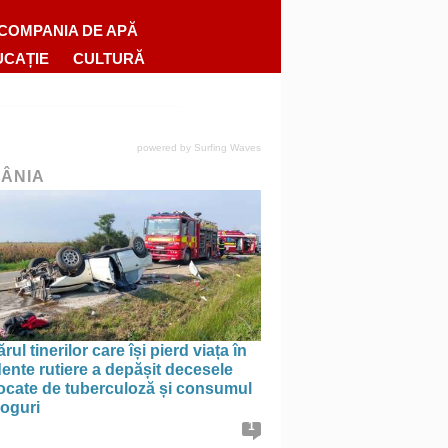
COMPANIA DE APĂ
UCAȚIE
CULTURĂ
powered by
Surfing Waves
ÂNIA
ul tinerilor care își pierd viața în
ente rutiere a depășit decesele
ocate de tuberculoză și consumul
roguri
1