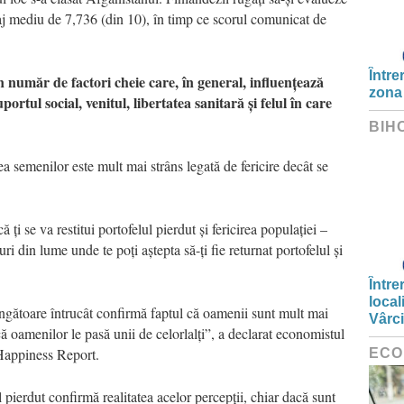
taj mediu de 7,736 (din 10), în timp ce scorul comunicat de
Între
un număr de factori cheie care, în general, influențează
zona
ortul social, venitul, libertatea sanitară și felul în care
BIH
a semenilor este mult mai strâns legată de fericire decât se
ă ți se va restitui portofelul pierdut și fericirea populației –
uri din lume unde te poți aștepta să-ți fie returnat portofelul și
Între
local
ingătoare întrucât confirmă faptul că oamenii sunt mult mai
Vârc
 că oamenilor le pasă unii de celorlalți”, a declarat economistul
 Happiness Report.
ECO
 pierdut confirmă realitatea acelor percepții, chiar dacă sunt