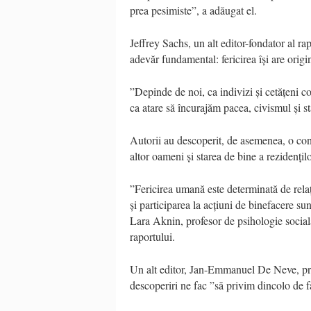
prea pesimiste”, a adăugat el.
Jeffrey Sachs, un alt editor-fondator al ra
adevăr fundamental: fericirea își are origi
”Depinde de noi, ca indivizi și cetățeni co
ca atare să încurajăm pacea, civismul și s
Autorii au descoperit, de asemenea, o con
altor oameni și starea de bine a rezidențilo
”Fericirea umană este determinată de relați
și participarea la acțiuni de binefacere su
Lara Aknin, profesor de psihologie socială
raportului.
Un alt editor, Jan-Emmanuel De Neve, pro
descoperiri ne fac ”să privim dincolo de fa