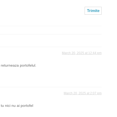
March 20, 2025 at 12:44 pm
i returneaza portofelul.
March 20, 2025 at 2:07 pm
 tu nici nu ai portofel