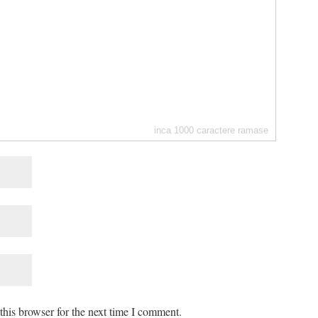
inca
1000
caractere ramase
his browser for the next time I comment.