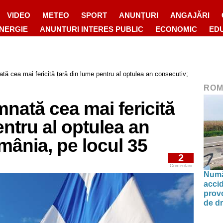
VIDEO
METEO
SPORT
ANUNȚURI
ANGAJĂRI
ENERGIE
ANUNTURI INTERES PUBLIC
ECONOMIC
ED
tă cea mai fericită țară din lume pentru al optulea an consecutiv;
ROM
nată cea mai fericită
entru al optulea an
mânia, pe locul 35
2
Comentarii
Număr
accid
prov
de d