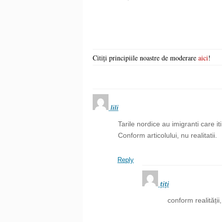
Citiți principiile noastre de moderare
aici
!
lili
Tarile nordice au imigranti care it
Conform articolului, nu realitatii.
Reply
țiți
conform realității,