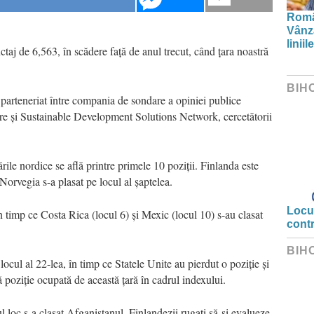
Român
Vânză
linii
aj de 6,563, în scădere față de anul trecut, când țara noastră
BIH
i parteneriat între compania de sondare a opiniei publice
e și Sustainable Development Solutions Network, cercetătorii
țările nordice se află printre primele 10 poziții. Finlanda este
orvegia s-a plasat pe locul al șaptelea.
Locui
în timp ce Costa Rica (locul 6) și Mexic (locul 10) s-au clasat
cont
BIH
ocul al 22-lea, în timp ce Statele Unite au pierdut o poziție și
ă poziție ocupată de această țară în cadrul indexului.
l loc s-a clasat Afganistanul. Finlandezii rugați să-și evalueze