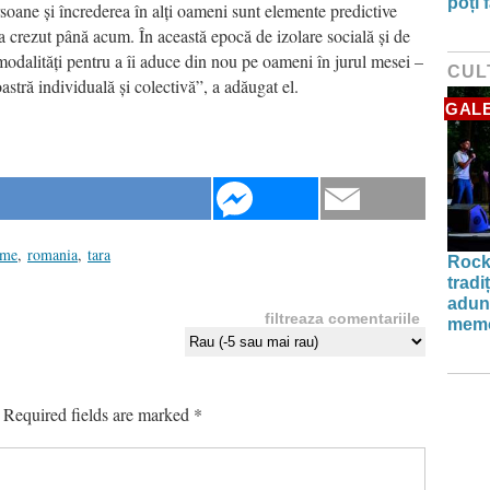
poți 
soane și încrederea în alți oameni sunt elemente predictive
-a crezut până acum. În această epocă de izolare socială și de
modalități pentru a îi aduce din nou pe oameni în jurul mesei –
CUL
stră individuală și colectivă”, a adăugat el.
GALE
ume
,
romania
,
tara
Rock
tradi
aduna
filtreaza comentariile
memo
Required fields are marked
*