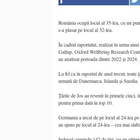
România ocupă locul al 35-lea, cu un punct
s-a plasat pe locul al 32-lea.
În cadrul raportului, realizat în urma unu
Gallup, Oxford Wellbeing Research Centr
au analizat perioada dintre 2022 și 2024.
La fel ca în raportul de anul trecut, toate 
urmată de Danemarca, Islanda și Suedia. N
Țările de Jos au revenit în primele cinci, 
pentru prima dată în top 10.
Germania a urcat de pe locul al 24-lea pe l
au ajuns pe locul al 24-lea – cea mai slab
Indexul cuprinde 147 de țări, iar pe ultimu