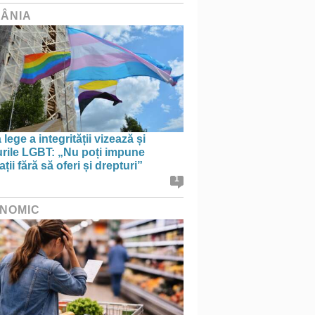
ÂNIA
lege a integrității vizează și
urile LGBT: „Nu poți impune
ații fără să oferi și drepturi”
1
NOMIC