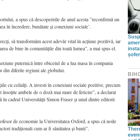
portului, a spus că descoperirile de anul acesta ”reconfirmă un
nea în încredere, bunătate și conexiuni sociale’.
Susp
recți, să transformăm acest adevăr vital în acțiune pozitivă, iar
amenz
tarea de bine în comunitățile din toată lumea”, a mai spus el.
inst
șofer
exiune puternică între obiceiul de a lua masa în compania
r din diferite regiuni ale globului.
BIH
ile cu ceilalți. A investi în conexiuni sociale pozitive, precum
nt însoțite ambele de o doză mai mare de fericire”, a declarat
 în cadrul Universității Simon Fraser și unul dintre editorii
fesor de economie la Universitatea Oxford, a spus că noile
ctori tradiționali cum ar fi sănătatea și banii”.
Therm
even