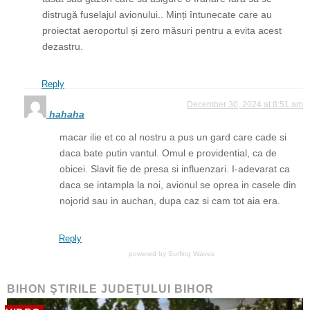
distrugă fuselajul avionului.. Minți întunecate care au
proiectat aeroportul și zero măsuri pentru a evita acest
dezastru.
Reply
December 30, 2024 at 8:51 am
hahaha
macar ilie et co al nostru a pus un gard care cade si
daca bate putin vantul. Omul e providential, ca de
obicei. Slavit fie de presa si influenzari. I-adevarat ca
daca se intampla la noi, avionul se oprea in casele din
nojorid sau in auchan, dupa caz si cam tot aia era.
Reply
powered by
Surfing Waves
BIHON ŞTIRILE JUDEŢULUI BIHOR