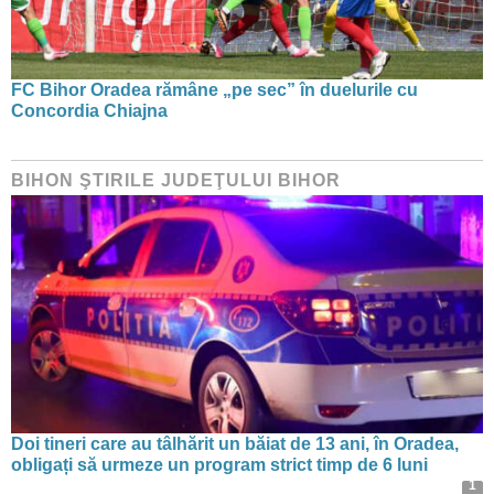
FC Bihor Oradea rămâne „pe sec” în duelurile cu
Concordia Chiajna
BIHON ŞTIRILE JUDEŢULUI BIHOR
Doi tineri care au tâlhărit un băiat de 13 ani, în Oradea,
obligați să urmeze un program strict timp de 6 luni
1