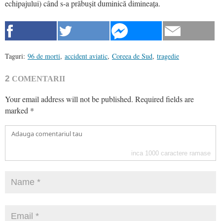
echipajului) când s-a prăbușit duminică dimineața.
Taguri:
96 de morti
,
accident aviatic
,
Coreea de Sud
,
tragedie
2
COMENTARII
Your email address will not be published.
Required fields are
marked
*
inca
1000
caractere ramase