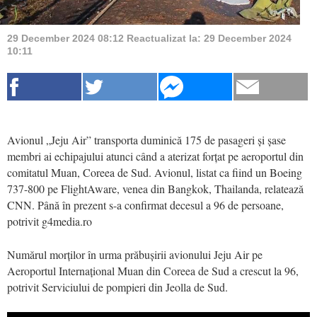
29 December 2024 08:12
Reactualizat la:
29 December 2024
10:11
Avionul „Jeju Air” transporta duminică 175 de pasageri și șase
membri ai echipajului atunci când a aterizat forțat pe aeroportul din
comitatul Muan, Coreea de Sud. Avionul, listat ca fiind un Boeing
737-800 pe FlightAware, venea din Bangkok, Thailanda, relatează
CNN. Până în prezent s-a confirmat decesul a 96 de persoane,
potrivit g4media.ro
Numărul morților în urma prăbușirii avionului Jeju Air pe
Aeroportul Internațional Muan din Coreea de Sud a crescut la 96,
potrivit Serviciului de pompieri din Jeolla de Sud.