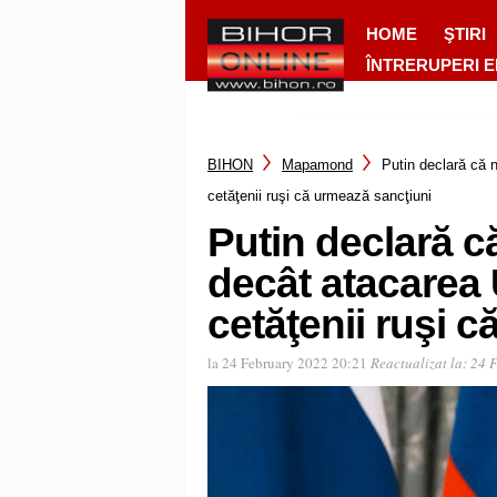
HOME
ŞTIRI
ÎNTRERUPERI 
BIHON
Mapamond
Putin declară că n
cetăţenii ruşi că urmează sancţiuni
Putin declară că
decât atacarea 
cetăţenii ruşi 
la 24 February 2022 20:21
Reactualizat la:
24 