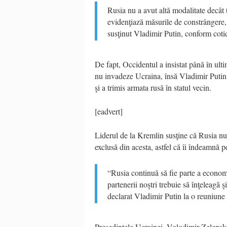
Rusia nu a avut altă modalitate decât
evidenţiază măsurile de constrângere, 
susţinut Vladimir Putin, conform cot
De fapt, Occidentul a insistat până în ul
nu invadeze Ucraina, însă Vladimir Putin 
şi a trimis armata rusă în statul vecin.
[eadvert]
Liderul de la Kremlin susţine că Rusia nu
exclusă din acesta, astfel că îi îndeamnă pe
“Rusia continuă să fie parte a econom
partenerii noştri trebuie să înţeleagă ş
declarat Vladimir Putin la o reuniune 
Preşedintele Ucrainei, Volodimir Zelenski, 