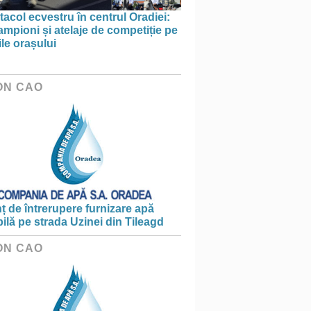
acol ecvestru în centrul Oradiei:
ampioni și atelaje de competiție pe
ile orașului
ON CAO
 de întrerupere furnizare apă
ilă pe strada Uzinei din Tileagd
ON CAO