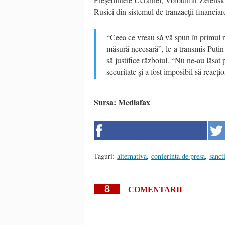
Rusiei din sistemul de tranzacţii financiar
“Ceea ce vreau să vă spun în primul rân
măsură necesară”, le-a transmis Putin
să justifice războiul. “Nu ne-au lăsat 
securitate şi a fost imposibil să reacţio
Sursa: Mediafax
Taguri:
alternativa
,
conferinta de presa
,
sanct
8
COMENTARII