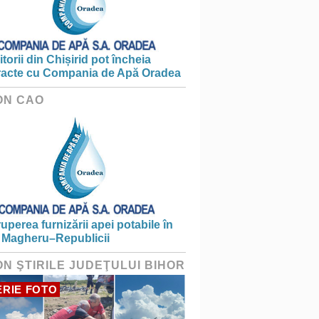
torii din Chișirid pot încheia
racte cu Compania de Apă Oradea
ON CAO
ruperea furnizării apei potabile în
 Magheru–Republicii
ON ŞTIRILE JUDEŢULUI BIHOR
RIE FOTO