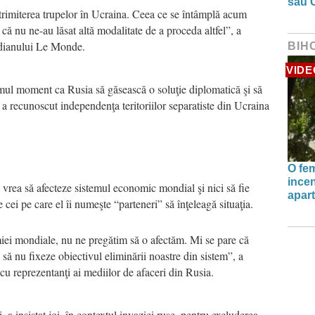
sau 
 trimiterea trupelor în Ucraina. Ceea ce se întâmplă acum
că nu ne-au lăsat altă modalitate de a proceda altfel”, a
idianului Le Monde.
BIH
VIDE
timul moment ca Rusia să găsească o soluţie diplomatică şi să
a recunoscut independenţa teritoriilor separatiste din Ucraina
O fe
incen
 vrea să afecteze sistemul economic mondial şi nici să fie
apart
 cei pe care el îi numeşte “parteneri” să înţeleagă situaţia.
iei mondiale, nu ne pregătim să o afectăm. Mi se pare că
i să nu fixeze obiectivul eliminării noastre din sistem”, a
cu reprezentanţi ai mediilor de afaceri din Rusia.
a insistat joi, în contextul invaziei ruse, pentru excluderea