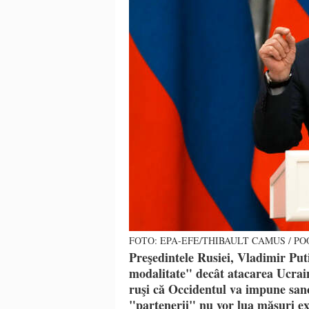
FOTO: EPA-EFE/THIBAULT CAMUS / P
Preşedintele Rusiei, Vladimir Puti
modalitate" decât atacarea Ucrain
ruşi că Occidentul va impune sanc
"partenerii" nu vor lua măsuri e