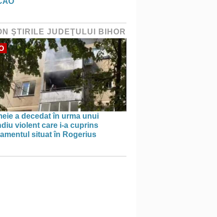
CAO
ON ŞTIRILE JUDEŢULUI BIHOR
O
meie a decedat în urma unui
diu violent care i-a cuprins
amentul situat în Rogerius