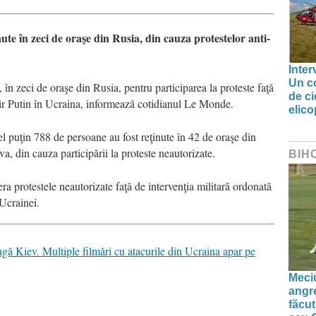
e în zeci de oraşe din Rusia, din cauza protestelor anti-
Inter
Un co
, în zeci de oraşe din Rusia, pentru participarea la proteste faţă
de ci
ir Putin în Ucraina, informează cotidianul Le Monde.
elic
 puţin 788 de persoane au fost reţinute în 42 de oraşe din
, din cauza participării la proteste neautorizate.
BIH
era protestele neautorizate faţă de intervenţia militară ordonată
Ucrainei.
ngă Kiev. Multiple filmări cu atacurile din Ucraina apar pe
Meciu
angre
făcut