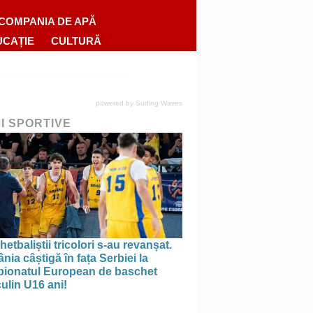
COMPANIA DE APĂ
UCAȚIE
CULTURĂ
powered by
Surfing Waves
RI SPORTIVE
etbaliștii tricolori s-au revanșat.
ia câștigă în fața Serbiei la
ionatul European de baschet
ulin U16 ani!