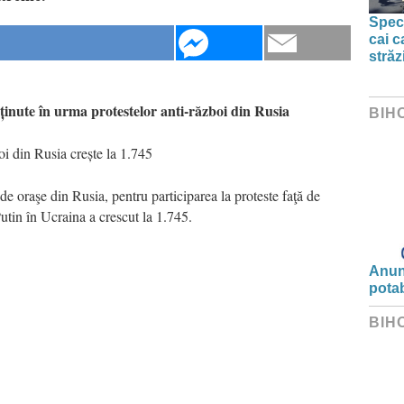
Spect
cai c
străz
nute în urma protestelor anti-război din Rusia
BIH
oi din Rusia crește la 1.745
de oraşe din Rusia, pentru participarea la proteste faţă de
utin în Ucraina a crescut la 1.745.
Anunț
potab
BIH