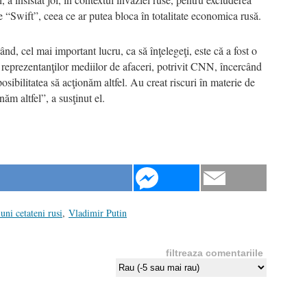
e “Swift”, ceea ce ar putea bloca în totalitate economica rusă.
d, cel mai important lucru, ca să înţelegeţi, este că a fost o
 reprezentanţilor mediilor de afaceri, potrivit CNN, încercând
posibilitatea să acţionăm altfel. Au creat riscuri în materie de
năm altfel”, a susţinut el.
iuni cetateni rusi
,
Vladimir Putin
filtreaza comentariile