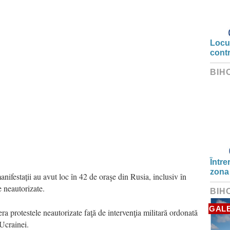
Locui
cont
BIH
Între
zona
ifestații au avut loc în 42 de oraşe din Rusia, inclusiv în
e neautorizate.
BIH
GALE
era protestele neautorizate faţă de intervenţia militară ordonată
Ucrainei.