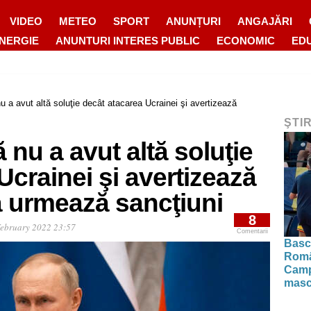
VIDEO
METEO
SPORT
ANUNȚURI
ANGAJĂRI
ENERGIE
ANUNTURI INTERES PUBLIC
ECONOMIC
ED
u a avut altă soluţie decât atacarea Ucrainei şi avertizează
ŞTI
 nu a avut altă soluţie
Ucrainei şi avertizează
că urmează sancţiuni
8
February 2022 23:57
Comentarii
Basch
Român
Camp
masc