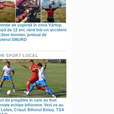
venție de urgență în zona Vârtop.
pil de 12 ani, rănit într-un accident
clism montan, preluat de
opterul SMURD
ON SPORT LOCAL
ri de pregătire în care au fost
nate echipe bihorene. Vezi ce au
 Lotus, Crișul, Bihorul Beiuș, TSA