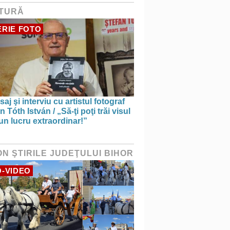
TURĂ
RIE FOTO
saj şi interviu cu artistul fotograf
n Tóth István / „Să-ţi poţi trăi visul
un lucru extraordinar!”
ON ŞTIRILE JUDEŢULUI BIHOR
-VIDEO