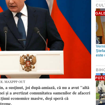
CUL
GALE
Verni
Ștefa
este 
BIH
FOTO
OOL MAXPPP OUT
n, a susţinut, joi după-amiază, că nu a avut "altă
ei şi a avertizat comunitatea oamenilor de afaceri
ţiuni economice masive, deşi speră că
xtreme.