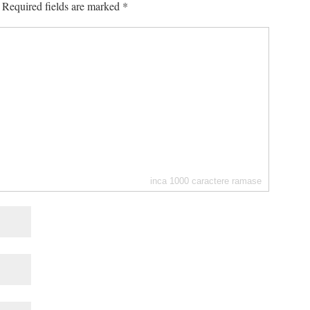
Required fields are marked
*
inca
1000
caractere ramase