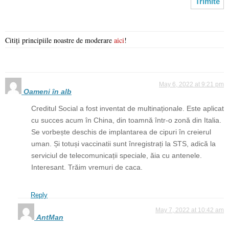
Citiți principiile noastre de moderare
aici
!
May 6, 2022 at 9:21 pm
Oameni în alb
Creditul Social a fost inventat de multinaționale. Este aplicat
cu succes acum în China, din toamnă într-o zonă din Italia.
Se vorbește deschis de implantarea de cipuri în creierul
uman. Și totuși vaccinatii sunt înregistrați la STS, adică la
serviciul de telecomunicații speciale, ăia cu antenele.
Interesant. Trăim vremuri de caca.
Reply
May 7, 2022 at 10:42 am
AntMan