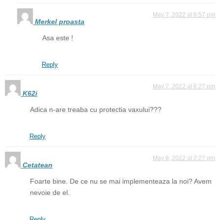
May 7, 2022 at 6:57 pm
Merkel proasta
Asa este !
Reply
May 7, 2022 at 6:27 pm
K62i
Adica n-are treaba cu protectia vaxului???
Reply
May 8, 2022 at 2:27 pm
Cetatean
Foarte bine. De ce nu se mai implementeaza la noi? Avem
nevoie de el.
Reply