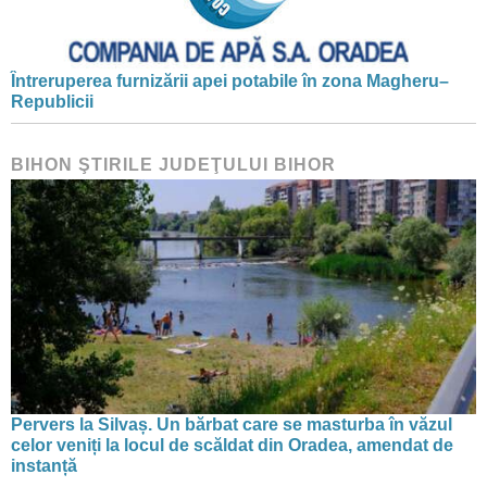
Întreruperea furnizării apei potabile în zona Magheru–
Republicii
BIHON ŞTIRILE JUDEŢULUI BIHOR
Pervers la Silvaș. Un bărbat care se masturba în văzul
celor veniți la locul de scăldat din Oradea, amendat de
instanță