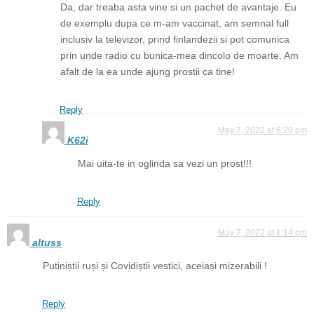
Da, dar treaba asta vine si un pachet de avantaje. Eu
de exemplu dupa ce m-am vaccinat, am semnal full
inclusiv la televizor, prind finlandezii si pot comunica
prin unde radio cu bunica-mea dincolo de moarte. Am
afalt de la ea unde ajung prostii ca tine!
Reply
May 7, 2022 at 6:29 pm
K62i
Mai uita-te in oglinda sa vezi un prost!!!
Reply
May 7, 2022 at 1:14 pm
altuss
Putiniștii ruși și Covidiștii vestici, aceiași mizerabili !
Reply