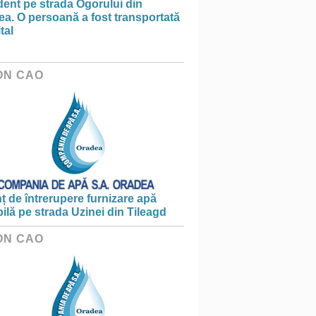
ent pe strada Ogorului din
a. O persoană a fost transportată
tal
ON CAO
 de întrerupere furnizare apă
ilă pe strada Uzinei din Tileagd
ON CAO