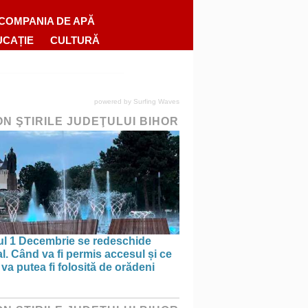
COMPANIA DE APĂ
UCAȚIE
CULTURĂ
powered by
Surfing Waves
ON ŞTIRILE JUDEŢULUI BIHOR
ul 1 Decembrie se redeschide
al. Când va fi permis accesul și ce
va putea fi folosită de orădeni