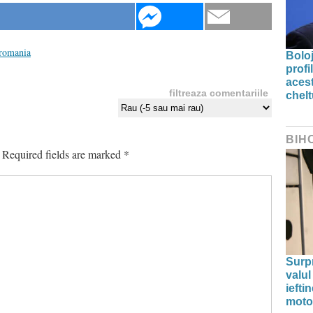
romania
Bolo
profi
acest
filtreaza comentariile
chelt
BIH
Required fields are marked
*
Surp
valul
iefti
moto