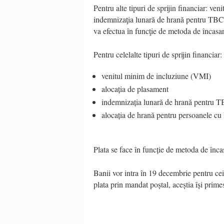
Pentru alte tipuri de sprijin financiar: v
indemnizaţia lunară de hrană pentru TBC 
va efectua în funcţie de metoda de încasar
Pentru celelalte tipuri de sprijin financiar:
venitul minim de incluziune (VMI)
alocația de plasament
indemnizația lunară de hrană pentru 
alocația de hrană pentru persoanele 
Plata
se
face
în
funcție
de
metoda
de
înca
Banii vor intra în 19 decembrie pentru cei
plata prin mandat poștal, aceștia își prim