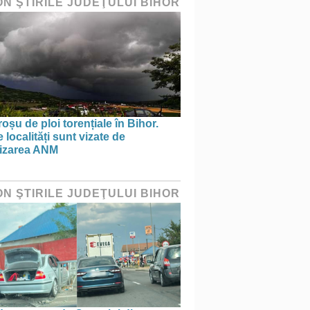
ON ŞTIRILE JUDEŢULUI BIHOR
oșu de ploi torențiale în Bihor.
 localități sunt vizate de
tizarea ANM
ON ŞTIRILE JUDEŢULUI BIHOR