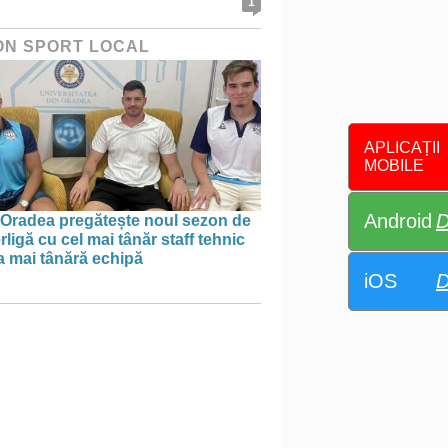
1
ON SPORT LOCAL
APLICAȚII
MOBILE
Android
D
Oradea pregătește noul sezon de
ligă cu cel mai tânăr staff tehnic
a mai tânără echipă
iOS
D