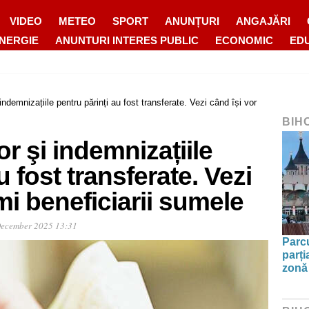
VIDEO
METEO
SPORT
ANUNȚURI
ANGAJĂRI
ENERGIE
ANUNTURI INTERES PUBLIC
ECONOMIC
ED
i indemnizațiile pentru părinți au fost transferate. Vezi când își vor
BIH
lor şi indemnizațiile
u fost transferate. Vezi
mi beneficiarii sumele
December 2025 13:31
Parc
parți
zonă 