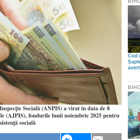
BIH
Cod r
Șapte
aver
BIH
Inspecție Socială (ANPIS) a virat în data de 8
ale (AJPIS), fondurile lunii noiembrie 2025 pentru
sistență socială