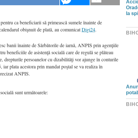
Accid
Orade
la spi
ă pentru ca beneficiarii să primească sumele înainte de
t calendarul obişnuit de plată, au comunicat
Digi24
.
BIH
esc banii înainte de Sărbătorile de iarnă, ANPIS prin agenţiile
tru beneficiile de asistenţă socială care de regulă se plăteau
e, drepturile persoanelor cu dizabilităţi vor ajunge în conturile
iar plata acestora prin mandat poştal se va realiza în
precizat ANPIS.
Anunț
 socială sunt următoarele:
potab
BIH