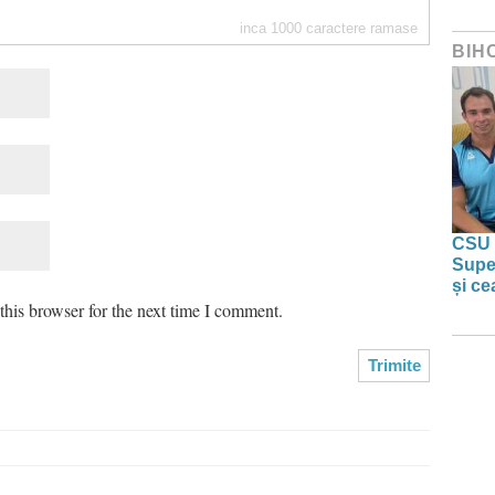
inca
1000
caractere ramase
BIH
CSU 
Super
și ce
his browser for the next time I comment.