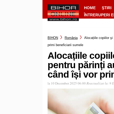
HOME
ŞTIRI
ÎNTRERUPERI 
BIHON
România
Alocațiile copiilor ş
primi beneficiarii sumele
Alocațiile copii
pentru părinți a
când își vor pri
la 10 December 2025 06:00
Reactualizat la:
9 