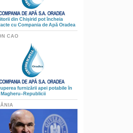
torii din Chișirid pot încheia
racte cu Compania de Apă Oradea
ON CAO
ruperea furnizării apei potabile în
 Magheru–Republicii
ÂNIA