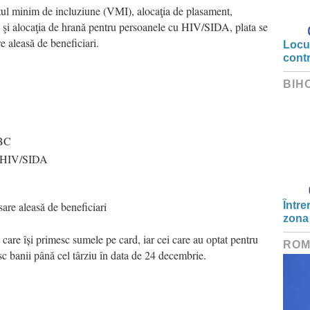
enitul minim de incluziune (VMI), alocaţia de plasament,
şi alocaţia de hrană pentru persoanele cu HIV/SIDA, plata se
e aleasă de beneficiari.
Locui
cont
BIH
TBC
cu HIV/SIDA
sare
aleasă
de beneficiari
Între
zona
 care își primesc sumele pe card, iar cei care au optat pentru
ROM
esc banii până cel târziu în data de 24 decembrie.