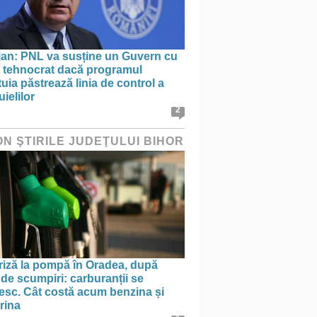
jan: PNL va susține un Guvern cu
l tehnocrat dacă programul
uia păstrează linia de control a
uielilor
2
ON ŞTIRILE JUDEŢULUI BIHOR
riză la pompă în Oradea, după
 de scumpiri: carburanții se
nesc. Cât costă acum benzina și
rina