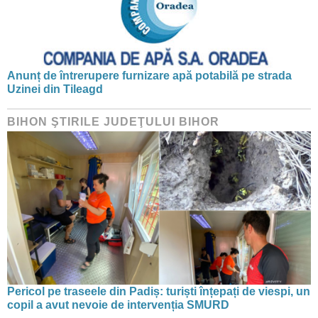
Anunț de întrerupere furnizare apă potabilă pe strada
Uzinei din Tileagd
BIHON ŞTIRILE JUDEŢULUI BIHOR
Pericol pe traseele din Padiș: turiști înțepați de viespi, un
copil a avut nevoie de intervenția SMURD