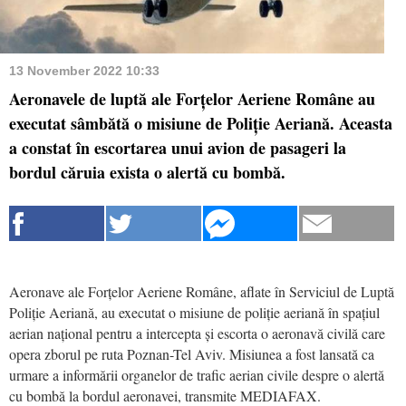
13 November 2022 10:33
Aeronavele de luptă ale Forțelor Aeriene Române au
executat sâmbătă o misiune de Poliție Aeriană. Aceasta
a constat în escortarea unui avion de pasageri la
bordul căruia exista o alertă cu bombă.
Aeronave ale Forțelor Aeriene Române, aflate în Serviciul de Luptă
Poliție Aeriană, au executat o misiune de poliție aeriană în spațiul
aerian național pentru a intercepta și escorta o aeronavă civilă care
opera zborul pe ruta Poznan-Tel Aviv. Misiunea a fost lansată ca
urmare a informării organelor de trafic aerian civile despre o alertă
cu bombă la bordul aeronavei, transmite MEDIAFAX.