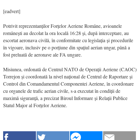
[eadvert]
Potrivit reprezentanților Forțelor Aeriene Române, avioanele
românești au decolat la ora locală 16:28 și, după interceptare, au
escortat aeronava civilă, în conformitate cu legislația și procedurile
în vigoare, inclusiv pe o porțiune din spațiul aerian ungar, până a
fost preluată de aeronave ale FA ungare.
Misiunea, ordonată de Centrul NATO de Operații Aeriene (CAOC)
Torrejon și coordonată la nivel național de Centrul de Raportare și
Control din Comandamentul Componentei Aeriene, în coordonare
cu organele de trafic aerian civile, s-a executat în condiții de
maximă siguranță, a precizat Biroul Informare și Relații Publice
Statul Major al Forțelor Aeriene.