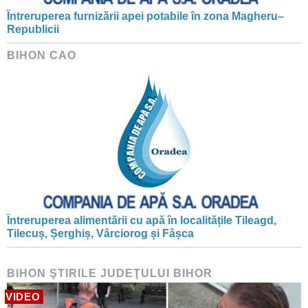
Întreruperea furnizării apei potabile în zona Magheru–
Republicii
BIHON CAO
Întreruperea alimentării cu apă în localitățile Tileagd,
Tilecuș, Șerghiș, Vârciorog și Fâșca
BIHON ŞTIRILE JUDEŢULUI BIHOR
VIDEO