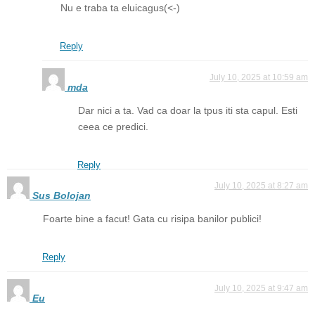
Nu e traba ta eluicagus(<-)
Reply
July 10, 2025 at 10:59 am
mda
Dar nici a ta. Vad ca doar la tpus iti sta capul. Esti
ceea ce predici.
Reply
July 10, 2025 at 8:27 am
Sus Bolojan
Foarte bine a facut! Gata cu risipa banilor publici!
Reply
July 10, 2025 at 9:47 am
Eu