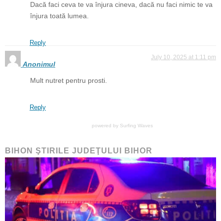
Dacă faci ceva te va înjura cineva, dacă nu faci nimic te va
înjura toată lumea.
Reply
July 10, 2025 at 1:11 pm
Anonimul
Mult nutret pentru prosti.
Reply
powered by
Surfing Waves
BIHON ŞTIRILE JUDEŢULUI BIHOR