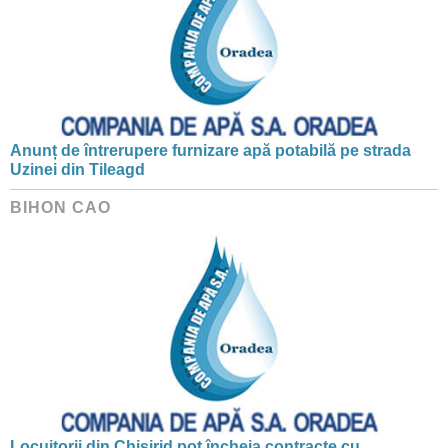
Anunț de întrerupere furnizare apă potabilă pe strada
Uzinei din Tileagd
BIHON CAO
Locuitorii din Chișirid pot încheia contracte cu