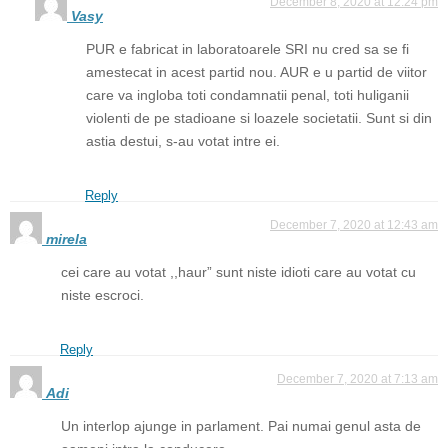
December 8, 2020 at 12:24 pm
Vasy
PUR e fabricat in laboratoarele SRI nu cred sa se fi
amestecat in acest partid nou. AUR e u partid de viitor
care va ingloba toti condamnatii penal, toti huliganii
violenti de pe stadioane si loazele societatii. Sunt si din
astia destui, s-au votat intre ei.
Reply
December 7, 2020 at 12:43 am
mirela
cei care au votat ,,haur” sunt niste idioti care au votat cu
niste escroci.
Reply
December 7, 2020 at 7:13 am
Adi
Un interlop ajunge in parlament. Pai numai genul asta de