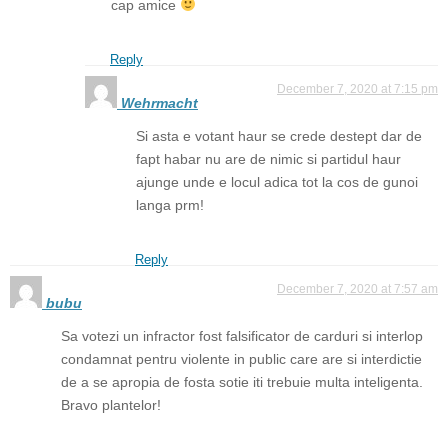
cap amice
Reply
December 7, 2020 at 7:15 pm
Wehrmacht
Si asta e votant haur se crede destept dar de
fapt habar nu are de nimic si partidul haur
ajunge unde e locul adica tot la cos de gunoi
langa prm!
Reply
December 7, 2020 at 7:57 am
bubu
Sa votezi un infractor fost falsificator de carduri si interlop
condamnat pentru violente in public care are si interdictie
de a se apropia de fosta sotie iti trebuie multa inteligenta.
Bravo plantelor!