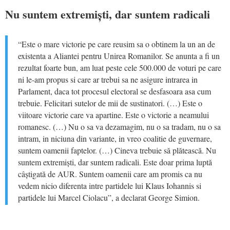
Nu suntem extremiști, dar suntem radicali
“Este o mare victorie pe care reusim sa o obtinem la un an de
existenta a Aliantei pentru Unirea Romanilor. Se anunta a fi un
rezultat foarte bun, am luat peste cele 500.000 de voturi pe care
ni le-am propus si care ar trebui sa ne asigure intrarea in
Parlament, daca tot procesul electoral se desfasoara asa cum
trebuie. Felicitari sutelor de mii de sustinatori. (…) Este o
viitoare victorie care va apartine. Este o victorie a neamului
romanesc. (…) Nu o sa va dezamagim, nu o sa tradam, nu o sa
intram, in niciuna din variante, in vreo coalitie de guvernare,
suntem oamenii faptelor. (…) Cineva trebuie să plătească. Nu
suntem extremiști, dar suntem radicali. Este doar prima luptă
câștigată de AUR. Suntem oamenii care am promis ca nu
vedem nicio diferenta intre partidele lui Klaus Iohannis si
partidele lui Marcel Ciolacu”, a declarat George Simion.