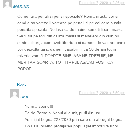
December 7, 2020 at 3:36 pm
MARIUS
Cume fara penali si pensii speciale? Romanii asta cer si
cand e sa voteze ii voteaza pe penali si pe cei care sustin
pensiile speciale. No lasa ca de maine sunteti liberi, masca
v-a futut pe toti, din cauza mastii si maneleor din club nu
sunteti liberi, acum aveti libertate si oameni de valoare care
vor dezvolta tara, oameni capabili, inca 50 de ani tot in
mizerie vom fi. FOARTE BINE, ASA NE TREBUIE, NE
MERITAM SOARTA, TOT TIMPUL ASA AM FOST CA
POPOR.
Reply
December 7, 2020 at 6:50 pm
Unu
Nu mai spune!!!
Da de Barna și Nasui ai auzit, purii din usr!
Au inițiat Legea 222/2020 prin care s-a abrogat Legea
12/1990 privind protejarea populaţiei împotriva unor