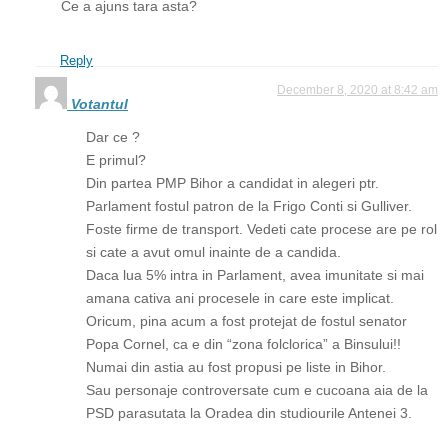
Ce a ajuns tara asta?
Reply
December 8, 2020 at 8:42 am
Votantul
Dar ce ?
E primul?
Din partea PMP Bihor a candidat in alegeri ptr.
Parlament fostul patron de la Frigo Conti si Gulliver.
Foste firme de transport. Vedeti cate procese are pe rol
si cate a avut omul inainte de a candida.
Daca lua 5% intra in Parlament, avea imunitate si mai
amana cativa ani procesele in care este implicat.
Oricum, pina acum a fost protejat de fostul senator
Popa Cornel, ca e din “zona folclorica” a Binsului!!
Numai din astia au fost propusi pe liste in Bihor.
Sau personaje controversate cum e cucoana aia de la
PSD parasutata la Oradea din studiourile Antenei 3.