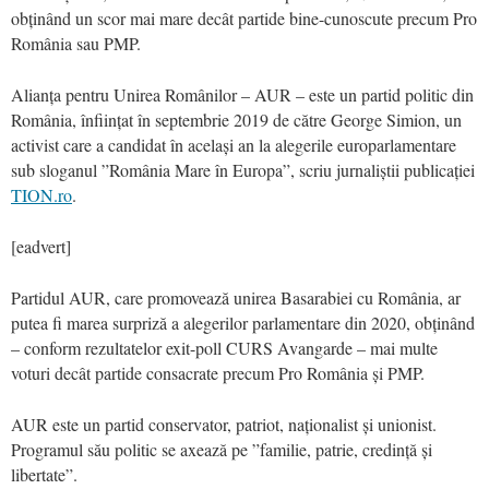
obținând un scor mai mare decât partide bine-cunoscute precum Pro
România sau PMP.
Alianța pentru Unirea Românilor – AUR – este un partid politic din
România, înființat în septembrie 2019 de către George Simion, un
activist care a candidat în același an la alegerile europarlamentare
sub sloganul ”România Mare în Europa”, scriu jurnaliștii publicației
TION.ro
.
[eadvert]
Partidul AUR, care promovează unirea Basarabiei cu România, ar
putea fi marea surpriză a alegerilor parlamentare din 2020, obținând
– conform rezultatelor exit-poll CURS Avangarde – mai multe
voturi decât partide consacrate precum Pro România și PMP.
AUR este un partid conservator, patriot, naționalist și unionist.
Programul său politic se axează pe ”familie, patrie, credință și
libertate”.