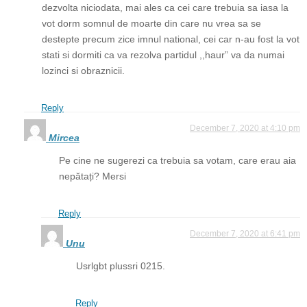
dezvolta niciodata, mai ales ca cei care trebuia sa iasa la
vot dorm somnul de moarte din care nu vrea sa se
destepte precum zice imnul national, cei car n-au fost la vot
stati si dormiti ca va rezolva partidul ,,haur” va da numai
lozinci si obraznicii.
Reply
December 7, 2020 at 4:10 pm
Mircea
Pe cine ne sugerezi ca trebuia sa votam, care erau aia
nepătați? Mersi
Reply
December 7, 2020 at 6:41 pm
Unu
Usrlgbt plussri 0215.
Reply