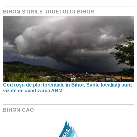
BIHON ŞTIRILE JUDEŢULUI BIHOR
Cod roșu de ploi torențiale în Bihor. Șapte localități sunt
vizate de avertizarea ANM
BIHON CAO