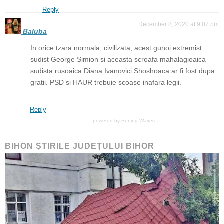
Reply
December 8, 2020 at 9:07 pm
Baluba
In orice tzara normala, civilizata, acest gunoi extremist
sudist George Simion si aceasta scroafa mahalagioaica
sudista rusoaica Diana Ivanovici Shoshoaca ar fi fost dupa
gratii. PSD si HAUR trebuie scoase inafara legii.
Reply
powered by
Surfing Waves
BIHON ŞTIRILE JUDEŢULUI BIHOR