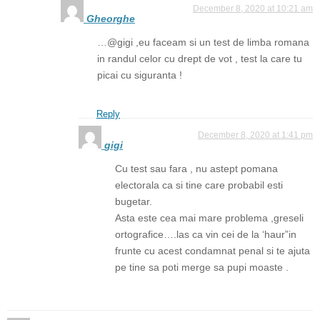
December 8, 2020 at 10:21 am
Gheorghe
…@gigi ,eu faceam si un test de limba romana
in randul celor cu drept de vot , test la care tu
picai cu siguranta !
Reply
December 8, 2020 at 1:41 pm
gigi
Cu test sau fara , nu astept pomana
electorala ca si tine care probabil esti
bugetar.
Asta este cea mai mare problema ,greseli
ortografice….las ca vin cei de la ‘haur”in
frunte cu acest condamnat penal si te ajuta
pe tine sa poti merge sa pupi moaste .