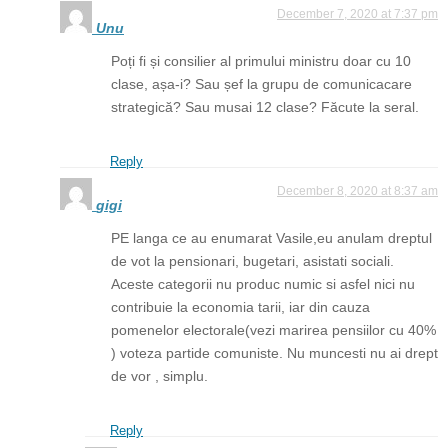
December 7, 2020 at 7:37 pm
Unu
Poți fi și consilier al primului ministru doar cu 10
clase, așa-i? Sau șef la grupu de comunicacare
strategică? Sau musai 12 clase? Făcute la seral.
Reply
December 8, 2020 at 8:37 am
gigi
PE langa ce au enumarat Vasile,eu anulam dreptul
de vot la pensionari, bugetari, asistati sociali.
Aceste categorii nu produc numic si asfel nici nu
contribuie la economia tarii, iar din cauza
pomenelor electorale(vezi marirea pensiilor cu 40%
) voteza partide comuniste. Nu muncesti nu ai drept
de vor , simplu.
Reply