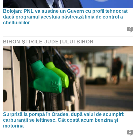
Bolojan: PNL va susține un Guvern cu profil tehnocrat
dacă programul acestuia păstrează linia de control a
cheltuielilor
2
BIHON ŞTIRILE JUDEŢULUI BIHOR
Surpriză la pompă în Oradea, după valul de scumpiri:
carburanții se ieftinesc. Cât costă acum benzina și
motorina
1