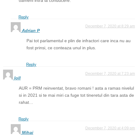
oameni intra la conducere.
Reply
December 7, 2020 at 8:29 am
Adrian P
Pai tot parlamentul e plin de infractori care inca nu au
fost prinsi, ce conteaza unul in plus.
Reply
December 7, 2020 at 7:23 am
loll
AUR = PRM reinventat, bravo romani ! asta a ramas nivelul
si in 2021 si te mai miri ca fuge tot tineretul din tara asta de
rahat…
Reply
December 7, 2020 at 4:09 pm
Mihai