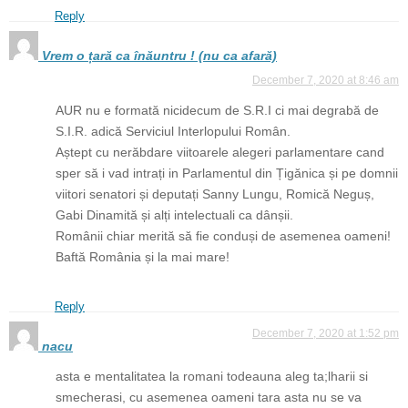
Reply
Vrem o țară ca înăuntru ! (nu ca afară)
December 7, 2020 at 8:46 am
AUR nu e formată nicidecum de S.R.I ci mai degrabă de
S.I.R. adică Serviciul Interlopului Român.
Aștept cu nerăbdare viitoarele alegeri parlamentare cand
sper să i vad intrați in Parlamentul din Țigănica și pe domnii
viitori senatori și deputați Sanny Lungu, Romică Neguș,
Gabi Dinamită și alți intelectuali ca dânșii.
Românii chiar merită să fie conduși de asemenea oameni!
Baftă România și la mai mare!
Reply
December 7, 2020 at 1:52 pm
nacu
asta e mentalitatea la romani todeauna aleg ta;lharii si
smecherasi, cu asemenea oameni tara asta nu se va