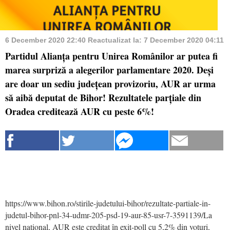
6 December 2020 22:40
Reactualizat la:
7 December 2020 04:11
Partidul Alianța pentru Unirea Românilor ar putea fi
marea surpriză a alegerilor parlamentare 2020. Deși
are doar un sediu județean provizoriu, AUR ar urma
să aibă deputat de Bihor! Rezultatele parțiale din
Oradea creditează AUR cu peste 6%!
https://www.bihon.ro/stirile-judetului-bihor/rezultate-partiale-in-
judetul-bihor-pnl-34-udmr-205-psd-19-aur-85-usr-7-3591139/La
nivel național, AUR este creditat în exit-poll cu 5,2% din voturi,