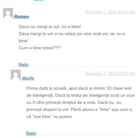
December 7, 2020 at 2:42 pm
Romeo
Daca nu mergi la vot, nu e bine!
Daca mergi la vot si nu votezi pe cine vreti voi, iar nu e
bine!
Cum e bine totusi???
Reply
December 7, 2020 at 6:18 pm
Vasile
Prima dată la școală, apoi dacă ai minim 10 clase test
de inteligență. Dacă la testul de inteligență scoți un scor
cu 3 cifre primești dreptul de a vota. Dacă nu, nu
primești dreptul la vot. Până atunci e “bine” așa cum e,
că “mai bine” nu putem.
Reply