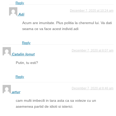
Reply
December 7, 2020 at 10:24 am
Adi
Acum are imunitate. Plus politia la cheremul lui. Va dati
seama ce va face acest individ.adi
Reply
December 7, 2020 at 8:07 am
Catalin Ionut
Putin, tu esti?
Reply
December 7, 2020 at 8:46 am
artur
cam multi imbecili in tara asta ca sa voteze cu un
asemenea partid de idioti si isterici.