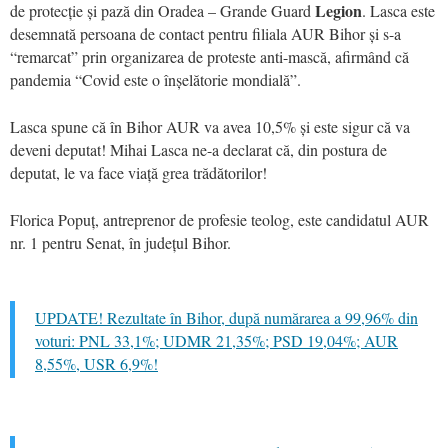
Legion
de protecție și pază din Oradea – Grande Guard
. Lasca este
desemnată persoana de contact pentru filiala AUR Bihor și s-a
“remarcat” prin organizarea de proteste anti-mască, afirmând că
pandemia “Covid este o înșelătorie mondială”.
Lasca spune că în Bihor AUR va avea 10,5% și este sigur că va
deveni deputat! Mihai Lasca ne-a declarat că, din postura de
deputat, le va face viață grea trădătorilor!
Florica Popuț, antreprenor de profesie teolog, este candidatul AUR
nr. 1 pentru Senat, în județul Bihor.
UPDATE! Rezultate în Bihor, după numărarea a 99,96% din
voturi: PNL 33,1%; UDMR 21,35%; PSD 19,04%; AUR
8,55%, USR 6,9%!