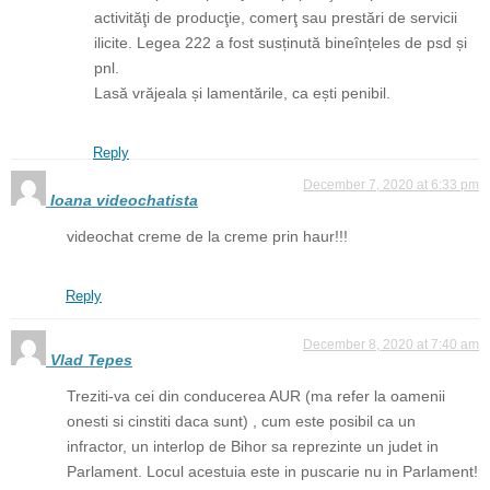
activităţi de producţie, comerţ sau prestări de servicii
ilicite. Legea 222 a fost susținută bineînțeles de psd și
pnl.
Lasă vrăjeala și lamentările, ca ești penibil.
Reply
December 7, 2020 at 6:33 pm
Ioana videochatista
videochat creme de la creme prin haur!!!
Reply
December 8, 2020 at 7:40 am
Vlad Tepes
Treziti-va cei din conducerea AUR (ma refer la oamenii
onesti si cinstiti daca sunt) , cum este posibil ca un
infractor, un interlop de Bihor sa reprezinte un judet in
Parlament. Locul acestuia este in puscarie nu in Parlament!