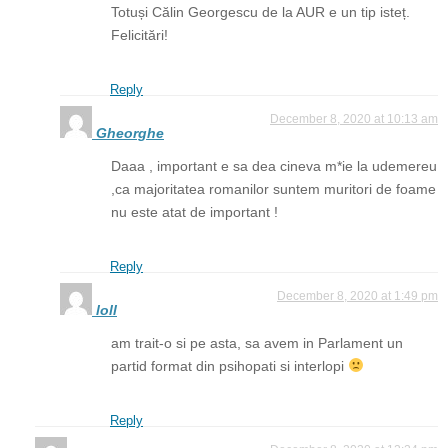
Totuși Călin Georgescu de la AUR e un tip isteț.
Felicitări!
Reply
December 8, 2020 at 10:13 am
Gheorghe
Daaa , important e sa dea cineva m*ie la udemereu
,ca majoritatea romanilor suntem muritori de foame
nu este atat de important !
Reply
December 8, 2020 at 1:49 pm
loll
am trait-o si pe asta, sa avem in Parlament un
partid format din psihopati si interlopi
Reply