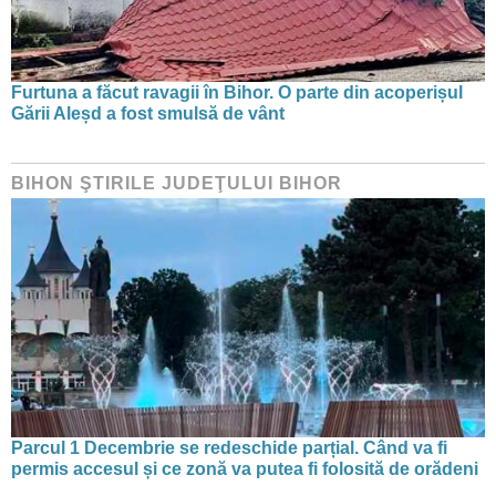
Furtuna a făcut ravagii în Bihor. O parte din acoperișul
Gării Aleșd a fost smulsă de vânt
BIHON ŞTIRILE JUDEŢULUI BIHOR
Parcul 1 Decembrie se redeschide parțial. Când va fi
permis accesul și ce zonă va putea fi folosită de orădeni