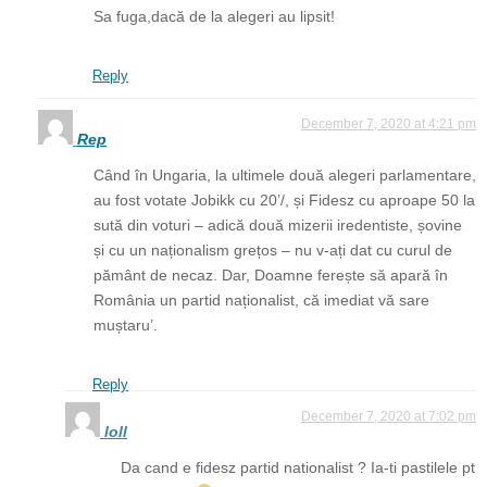
Sa fuga,dacă de la alegeri au lipsit!
Reply
December 7, 2020 at 4:21 pm
Rep
Când în Ungaria, la ultimele două alegeri parlamentare,
au fost votate Jobikk cu 20’/, și Fidesz cu aproape 50 la
sută din voturi – adică două mizerii iredentiste, șovine
și cu un naționalism grețos – nu v-ați dat cu curul de
pământ de necaz. Dar, Doamne ferește să apară în
România un partid naționalist, că imediat vă sare
muștaru’.
Reply
December 7, 2020 at 7:02 pm
loll
Da cand e fidesz partid nationalist ? Ia-ti pastilele pt