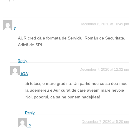
December 6, 2020 at 10:49 pm
?
AUR cred că e formată de Serviciul Român de Securitate.
Adică de SRI.
Reply
December 7, 2020 at 12:32 pm
ION
Si totusi, e mare gradina. Un partid nou ce sa dea mue
la udemereu e Aur curat de care aveam mare nevoie
Noi, poporul, ca sa ne punem nadejdea! !
Reply
December 7, 2020 at 5:20 pm
?