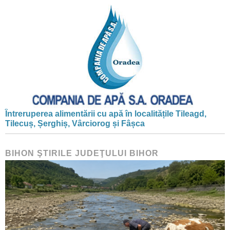
Întreruperea alimentării cu apă în localitățile Tileagd,
Tilecuș, Șerghiș, Vârciorog și Fâșca
BIHON ŞTIRILE JUDEŢULUI BIHOR