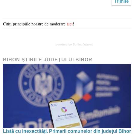
Citiți principiile noastre de moderare
aici
!
powered by
Surfing Waves
BIHON ŞTIRILE JUDEŢULUI BIHOR
Listă cu inexactități. Primarii comunelor din județul Bihor