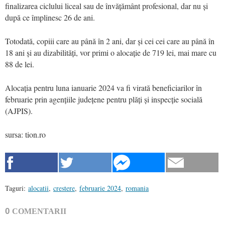
finalizarea ciclului liceal sau de învățământ profesional, dar nu și
după ce împlinesc 26 de ani.
Totodată, copiii care au până în 2 ani, dar și cei cei care au până în
18 ani și au dizabilități, vor primi o alocație de 719 lei, mai mare cu
88 de lei.
Alocația pentru luna ianuarie 2024 va fi virată beneficiarilor în
februarie prin agențiile județene pentru plăți și inspecție socială
(AJPIS).
sursa: tion.ro
Taguri:
alocatii
,
crestere
,
februarie 2024
,
romania
0
COMENTARII