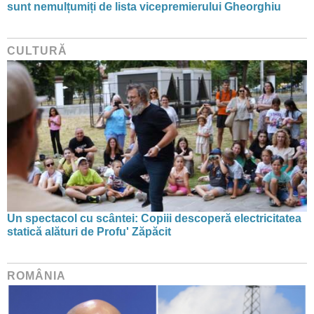
sunt nemulțumiți de lista vicepremierului Gheorghiu
CULTURĂ
Un spectacol cu scântei: Copiii descoperă electricitatea
statică alături de Profu' Zăpăcit
ROMÂNIA