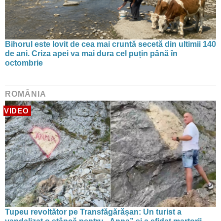
Bihorul este lovit de cea mai cruntă secetă din ultimii 140
de ani. Criza apei va mai dura cel puțin până în
octombrie
ROMÂNIA
VIDEO
Tupeu revoltător pe Transfăgărășan: Un turist a