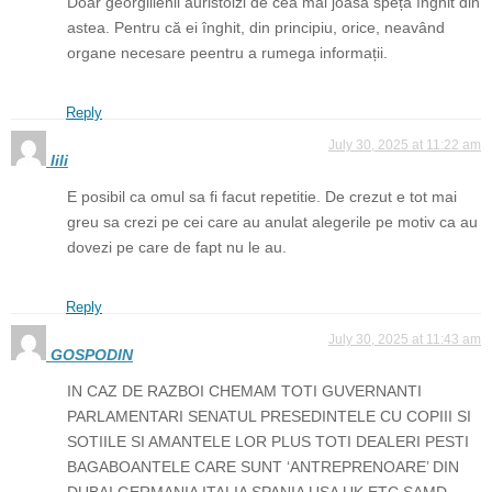
Doar georgilienii auristoizi de cea mai joasă speță înghit din
astea. Pentru că ei înghit, din principiu, orice, neavând
organe necesare peentru a rumega informații.
Reply
July 30, 2025 at 11:22 am
lili
E posibil ca omul sa fi facut repetitie. De crezut e tot mai
greu sa crezi pe cei care au anulat alegerile pe motiv ca au
dovezi pe care de fapt nu le au.
Reply
July 30, 2025 at 11:43 am
GOSPODIN
IN CAZ DE RAZBOI CHEMAM TOTI GUVERNANTI
PARLAMENTARI SENATUL PRESEDINTELE CU COPIII SI
SOTIILE SI AMANTELE LOR PLUS TOTI DEALERI PESTI
BAGABOANTELE CARE SUNT ‘ANTREPRENOARE’ DIN
DUBAI GERMANIA ITALIA SPANIA USA UK ETC SAMD