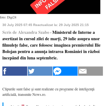
foto: Digi24
30 July 2025 07:45
Reactualizat la:
29 July 2025 21:15
Scris de Alexandra Szabo
Ministerul de Interne a
-
avertizat în cursul zilei de marți, 29 iulie asupra unor
filmulețe false, care folosesc imaginea premierului Ilie
Bolojan pentru a anunța intrarea României în război
începând din luna septembrie.
Clipurile sunt false şi sunt realizate cu programe de inteligenţă
artificială, transmite News.ro.