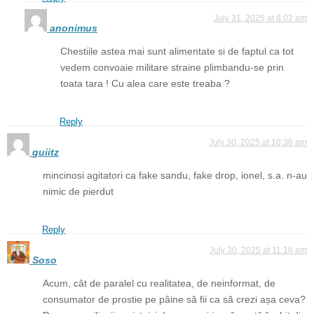
July 31, 2025 at 8:02 am
anonimus
Chestiile astea mai sunt alimentate si de faptul ca tot
vedem convoaie militare straine plimbandu-se prin
toata tara ! Cu alea care este treaba ?
Reply
July 30, 2025 at 10:36 am
guiitz
mincinosi agitatori ca fake sandu, fake drop, ionel, s.a. n-au
nimic de pierdut
Reply
July 30, 2025 at 11:18 am
Soso
Acum, cât de paralel cu realitatea, de neinformat, de
consumator de prostie pe pâine să fii ca să crezi așa ceva?