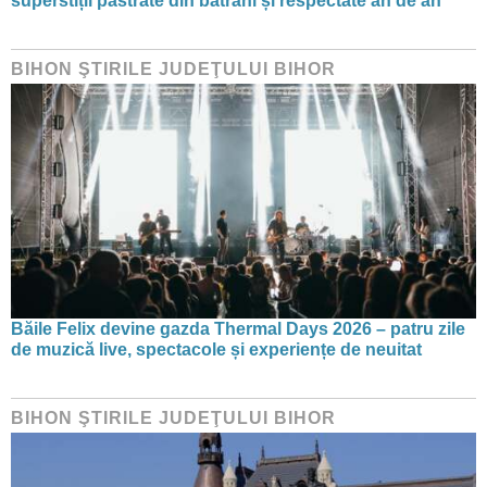
superstiții păstrate din bătrâni și respectate an de an
BIHON ŞTIRILE JUDEŢULUI BIHOR
Băile Felix devine gazda Thermal Days 2026 – patru zile
de muzică live, spectacole și experiențe de neuitat
BIHON ŞTIRILE JUDEŢULUI BIHOR