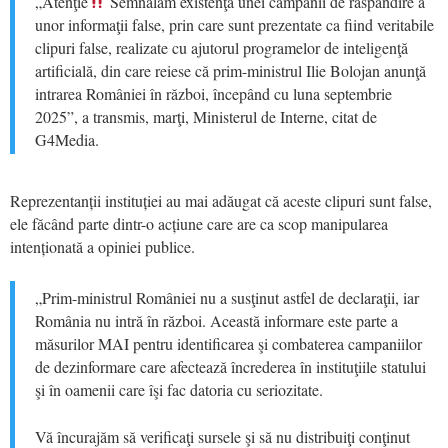
„Atenţie
Semnalăm existenţa unei campanii de răspândire a
unor informaţii false, prin care sunt prezentate ca fiind veritabile
clipuri false, realizate cu ajutorul programelor de inteligenţă
artificială, din care reiese că prim-ministrul Ilie Bolojan anunţă
intrarea României în război, începând cu luna septembrie
2025”, a transmis, marţi, Ministerul de Interne, citat de
G4Media.
Reprezentanții instituției au mai adăugat că aceste clipuri sunt false,
ele făcând parte dintr-o acțiune care are ca scop manipularea
intenționată a opiniei publice.
„Prim-ministrul României nu a susţinut astfel de declaraţii, iar
România nu intră în război. Această informare este parte a
măsurilor MAI pentru identificarea şi combaterea campaniilor
de dezinformare care afectează încrederea în instituţiile statului
şi în oamenii care îşi fac datoria cu seriozitate.
Vă încurajăm să verificaţi sursele şi să nu distribuiţi conţinut