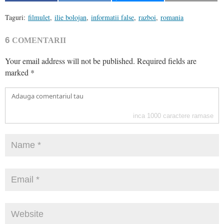
Taguri:
filmulet
,
ilie bolojan
,
informatii false
,
razboi
,
romania
6
COMENTARII
Your email address will not be published.
Required fields are
marked
*
inca
1000
caractere ramase