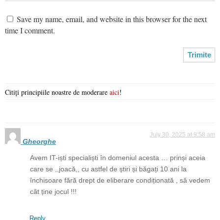
Save my name, email, and website in this browser for the next
time I comment.
Citiți principiile noastre de moderare
aici
!
July 30, 2025 at 9:58 am
Gheorghe
Avem IT-iști specialiști în domeniul acesta … prinși aceia
care se ,,joacă,, cu astfel de știri și băgați 10 ani la
închisoare fără drept de eliberare condiționată , să vedem
cât ține jocul !!!
Reply