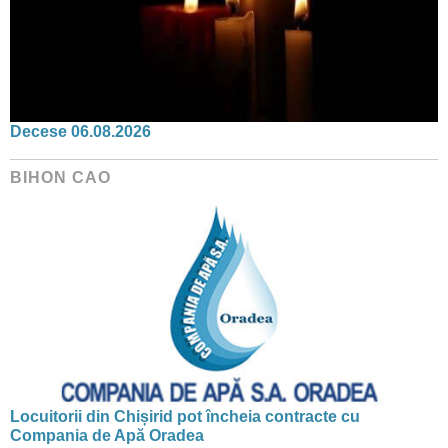
Decese 06.08.2026
BIHON CAO
Locuitorii din Chișirid pot încheia contracte cu
Compania de Apă Oradea