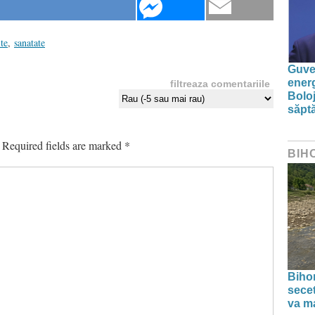
te
,
sanatate
Guver
energ
filtreaza comentariile
Boloj
săpt
Required fields are marked
*
BIH
Bihor
secet
va ma