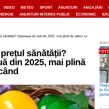
VIDEO
METEO
SPORT
ANUNȚURI
ANGAJĂRI
ENERGIE
ANUNTURI INTERES PUBLIC
ECONOMIC
ED
l sănătății? Vopseaua de ouă din 2025, mai plină de aditivi ca
BIH
prețul sănătății?
FOT
ă din 2025, mai plină
icând
Flagr
în Or
pentr