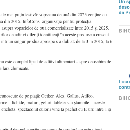
Un sp
desco
de Pr
tate mai puțin festivă: vopseaua de ouă din 2025 conține cu
ea din 2015. InfoCons, organizație pentru protecția
u asupra vopselelor de ouă comercializate între 2015 și 2025.
BIH
lor de aditivi diferiți identificați în aceste produse a crescut
ți într-un singur produs aproape s-a dublat: de la 3 în 2015, la 6
u este complet lipsit de aditivi alimentari – spre deosebire de
e fără chimicale.
Locui
cont
cunoscute de pe piață: Oetker, Alex, Gallus, Atifco,
BIH
me – lichide, prafuri, geluri, tablete sau ștampile – aceste
tichetă, spectacolul culorii vine la pachet cu E-uri: între 1 și
numărul de ouă vopsite per gram de produs) nu este direct