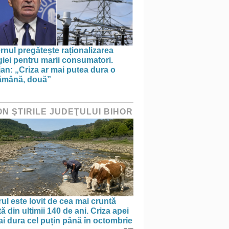
nul pregătește raționalizarea
iei pentru marii consumatori.
an: „Criza ar mai putea dura o
ămână, două”
ON ŞTIRILE JUDEŢULUI BIHOR
ul este lovit de cea mai cruntă
ă din ultimii 140 de ani. Criza apei
i dura cel puțin până în octombrie