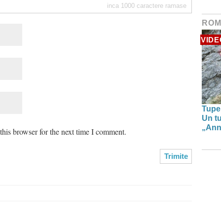
inca
1000
caractere ramase
ROM
VIDE
Tupe
Un tu
„Anna
his browser for the next time I comment.