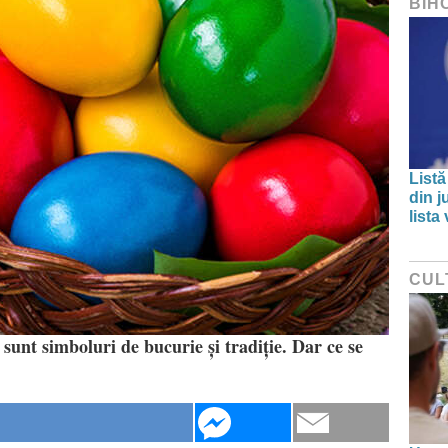
BIH
Listă
din j
lista
CUL
 sunt simboluri de bucurie și tradiție. Dar ce se