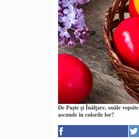
De Paște și Înălțare, ouăle vopsite
ascunde în culorile lor?