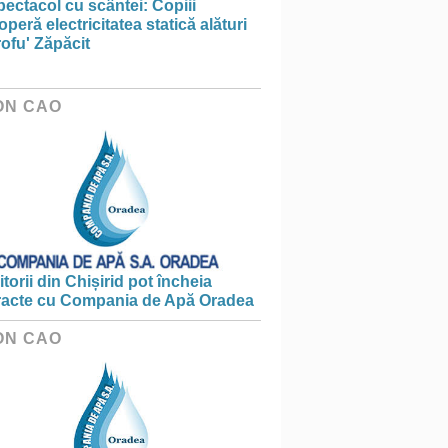
ectacol cu scântei: Copiii
peră electricitatea statică alături
ofu' Zăpăcit
ON CAO
torii din Chișirid pot încheia
racte cu Compania de Apă Oradea
ON CAO