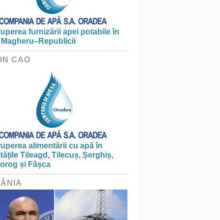
ruperea furnizării apei potabile în
 Magheru–Republicii
ON CAO
ruperea alimentării cu apă în
itățile Tileagd, Tilecuș, Șerghiș,
iorog și Fâșca
ÂNIA