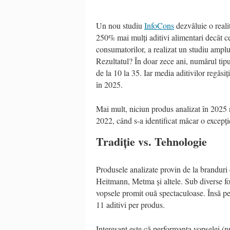
Un nou studiu
InfoCons
dezvăluie o reali
250% mai mulți aditivi alimentari decât c
consumatorilor, a realizat un studiu ampl
Rezultatul? În doar zece ani, numărul tipuri
de la 10 la 35. Iar media aditivilor regăsi
în 2025.
Mai mult, niciun produs analizat în 2025 n
2022, când s-a identificat măcar o excepți
Tradiție vs. Tehnologie
Produsele analizate provin de la branduri 
Heitmann, Metma și altele. Sub diverse for
vopsele promit ouă spectaculoase. Însă pe e
11 aditivi per produs.
Interesant este că performanța vopselei (