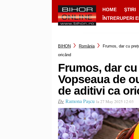
HOME
ŞTIRI
ÎNTRERUPERI 
BIHON
România
Frumos, dar cu prețu
oricând
Frumos, dar cu 
Vopseaua de ou
de aditivi ca or
De
Ramona Pașcu
la 27 May 2025 12:03