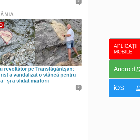
5
ÂNIA
O
APLICAȚII
MOBILE
Android
D
u revoltător pe Transfăgărășan:
rist a vandalizat o stâncă pentru
” și a sfidat martorii
iOS
D
5