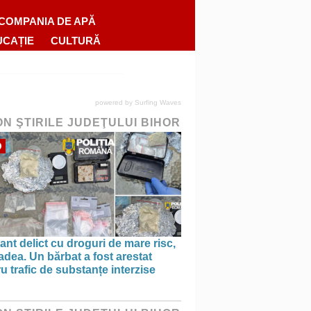
COMPANIA DE APĂ
UCAȚIE
CULTURĂ
powered by
Surfing Waves
ON ŞTIRILE JUDEŢULUI BIHOR
O
ant delict cu droguri de mare risc,
adea. Un bărbat a fost arestat
u trafic de substanțe interzise