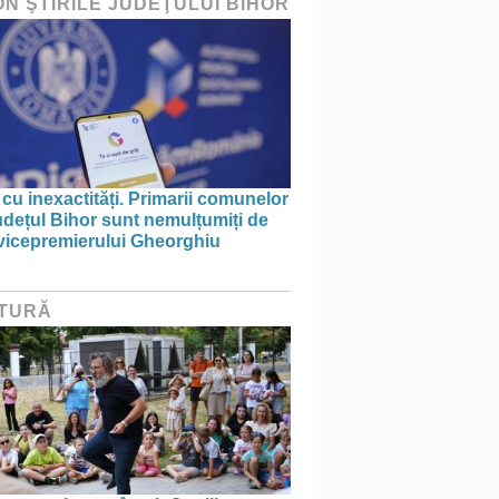
ON ŞTIRILE JUDEŢULUI BIHOR
 cu inexactități. Primarii comunelor
udețul Bihor sunt nemulțumiți de
 vicepremierului Gheorghiu
TURĂ