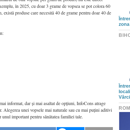
exemplu, în 2025, cu doar 3 grame de vopsea se pot colora 60
 an, există produse care necesită 40 de grame pentru doar 40 de
Între
zona
an:
BIH
Între
local
Vârc
mai informat, dar și mai asaltat de opțiuni, InfoCons atrage
ROM
lor. Alegerea unei vopsele mai naturale sau cu mai puțini aditivi
 unul important pentru sănătatea familiei tale.