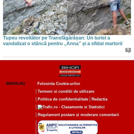
Tupeu revoltător pe Transfăgărășan: Un turist a
vandalizat o stâncă pentru „Anna” și a sfidat martorii
5
BIHON.RO
Folosinta Cookie-urilor
Termeni si conditii de utilizare
Politica de confidentialitate
Redactia
Regulament postare și moderare comentarii