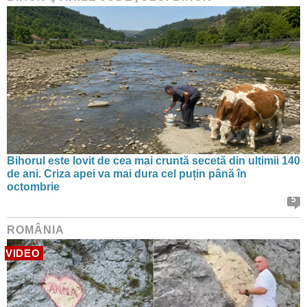
Bihorul este lovit de cea mai cruntă secetă din ultimii 140
de ani. Criza apei va mai dura cel puțin până în
octombrie
5
ROMÂNIA
VIDEO