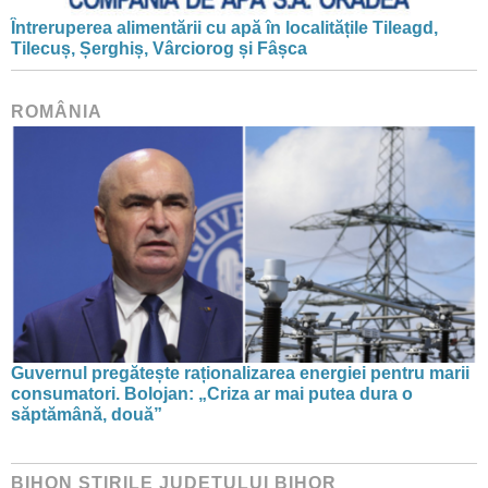
Întreruperea alimentării cu apă în localitățile Tileagd,
Tilecuș, Șerghiș, Vârciorog și Fâșca
ROMÂNIA
Guvernul pregătește raționalizarea energiei pentru marii
consumatori. Bolojan: „Criza ar mai putea dura o
săptămână, două”
BIHON ŞTIRILE JUDEŢULUI BIHOR