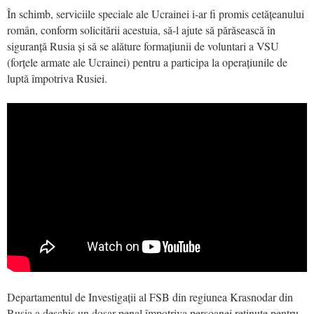
În schimb, serviciile speciale ale Ucrainei i-ar fi promis cetățeanului
român, conform solicitării acestuia, să-l ajute să părăsească în
siguranță Rusia și să se alăture formațiunii de voluntari a VSU
(forțele armate ale Ucrainei) pentru a participa la operațiunile de
luptă împotriva Rusiei.
Departamentul de Investigații al FSB din regiunea Krasnodar din
Rusia a deschis un dosar penal împotriva persoanei reținute pentru