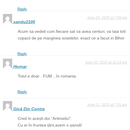
Reply
June 20, 2025 at 7:09 pm
sandu2100
Acum sa vedeti cum.fiecare sat va avea centuri, va taia toti
copacii de pe marginea soselelor, exact ce a facut in Bihor
Reply
June 20, 2025 at 10:14 pm
Hornar
Totul e doar ..FUM…în romania.
Reply
June 21, 2025 at 7:55 am
Gică Din Contra
Cred în acești doi “Aritmetici”.
Cu ei în fruntea țării,avem o șansă!