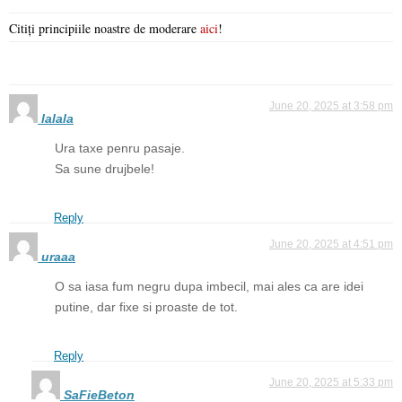
Citiți principiile noastre de moderare
aici
!
June 20, 2025 at 3:58 pm
lalala
Ura taxe penru pasaje.
Sa sune drujbele!
Reply
June 20, 2025 at 4:51 pm
uraaa
O sa iasa fum negru dupa imbecil, mai ales ca are idei
putine, dar fixe si proaste de tot.
Reply
June 20, 2025 at 5:33 pm
SaFieBeton