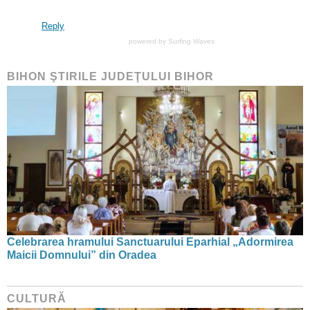
Reply
powered by
Surfing Waves
BIHON ŞTIRILE JUDEŢULUI BIHOR
Celebrarea hramului Sanctuarului Eparhial „Adormirea
Maicii Domnului” din Oradea
CULTURĂ