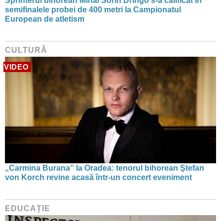
Sprinterul bihorean Mihai Sorin Dringo s-a calificat în
semifinalele probei de 400 metri la Campionatul
European de atletism
CULTURĂ
VIDEO
„Carmina Burana” la Oradea: tenorul bihorean Ştefan
von Korch revine acasă într-un concert eveniment
EDUCAȚIE