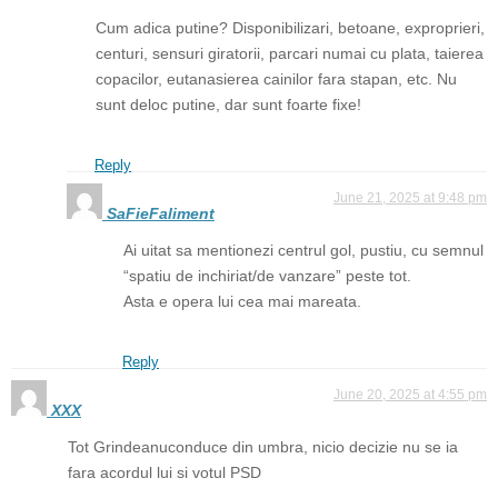
Cum adica putine? Disponibilizari, betoane, exproprieri,
centuri, sensuri giratorii, parcari numai cu plata, taierea
copacilor, eutanasierea cainilor fara stapan, etc. Nu
sunt deloc putine, dar sunt foarte fixe!
Reply
June 21, 2025 at 9:48 pm
SaFieFaliment
Ai uitat sa mentionezi centrul gol, pustiu, cu semnul
“spatiu de inchiriat/de vanzare” peste tot.
Asta e opera lui cea mai mareata.
Reply
June 20, 2025 at 4:55 pm
XXX
Tot Grindeanuconduce din umbra, nicio decizie nu se ia
fara acordul lui si votul PSD