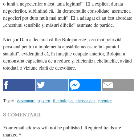
o lună a negocierilor a fost „una legitimă”. El a explicat durata
negocierilor, subliniind că, „în democrațiile consolidate, asemenea
negocieri pot dura mult mai mult”. El a adăugat că au fost abordate
„chestiuni sensibile și măsuri dificile” asumate de partide.
Nicușor Dan a declarat că Ilie Bolojan este „cea mai potrivită
persoană pentru a implementa ajustările necesare în aparatul
statului”, evidențiind că, în funcțiile ocupate anterior, Bolojan a
demonstrat capacitatea de a reduce și eficientiza cheltuielile, având
totodată o viziune clară de dezvoltare.
Taguri:
desemnare
,
guvern
,
ilie bolojan
,
nicusor dan
,
premier
8
COMENTARII
Your email address will not be published.
Required fields are
marked
*