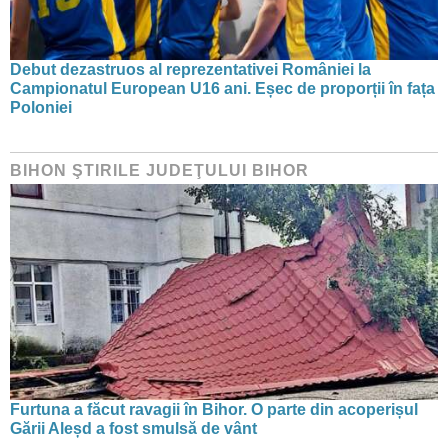
Debut dezastruos al reprezentativei României la
Campionatul European U16 ani. Eșec de proporții în fața
Poloniei
BIHON ŞTIRILE JUDEŢULUI BIHOR
Furtuna a făcut ravagii în Bihor. O parte din acoperișul
Gării Aleșd a fost smulsă de vânt