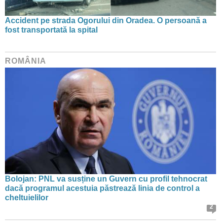
Accident pe strada Ogorului din Oradea. O persoană a
fost transportată la spital
ROMÂNIA
Bolojan: PNL va susține un Guvern cu profil tehnocrat
dacă programul acestuia păstrează linia de control a
cheltuielilor
2