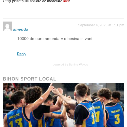
Citiți principiile noastre de moderare
aici
!
September 4, 2025 at 1:11 pm
amenda
10000 de euro amenda = o besina in vant
Reply
powered by
Surfing Waves
BIHON SPORT LOCAL