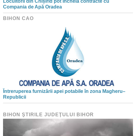
Locuitorii din Chișirid pot încheia contracte cu
Compania de Apă Oradea
BIHON CAO
Întreruperea furnizării apei potabile în zona Magheru–
Republicii
BIHON ŞTIRILE JUDEŢULUI BIHOR