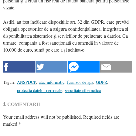
personal și a creat un risc real de fraudă bancară pentru persoanele
vizate.
Astfel, au fost încălcate dispozițiile art. 32 din GDPR, care prevăd
obligația operatorilor de a asigura confidențialitatea, integritatea și
disponibilitatea sistemelor și serviciilor de prelucrare a datelor. Ca
urmare, compania a fost sancționată cu amendă în valoare de
10.000 de euro, sumă pe care a și achitat-o.
Taguri:
ANSPDCP
,
atac informatic
,
furnizor de apa
,
GDPR
,
protectia datelor personale
,
securitate cibernetica
1
COMENTARII
Your email address will not be published.
Required fields are
marked
*