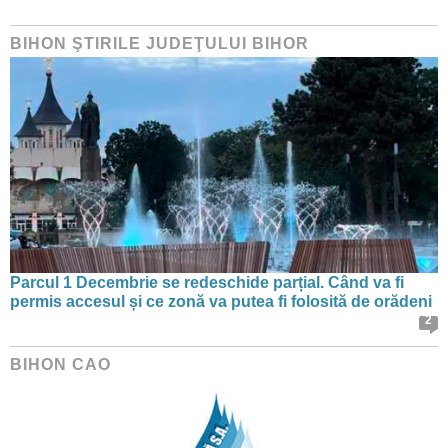
BIHON ŞTIRILE JUDEŢULUI BIHOR
Parcul 1 Decembrie se redeschide parțial. Când va fi
permis accesul și ce zonă va putea fi folosită de orădeni
2
BIHON CAO