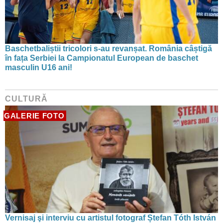
Baschetbaliștii tricolori s-au revanșat. România câștigă
în fața Serbiei la Campionatul European de baschet
masculin U16 ani!
CULTURĂ
GALERIE FOTO
Vernisaj şi interviu cu artistul fotograf Ștefan Tóth István