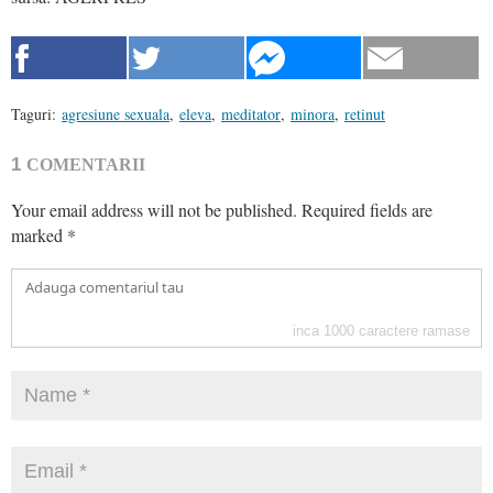
Taguri:
agresiune sexuala
,
eleva
,
meditator
,
minora
,
retinut
1
COMENTARII
Your email address will not be published.
Required fields are
marked
*
inca
1000
caractere ramase