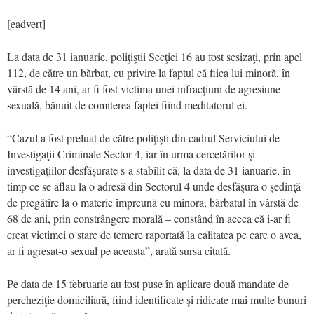
[eadvert]
La data de 31 ianuarie, poliţiştii Secţiei 16 au fost sesizaţi, prin apel
112, de către un bărbat, cu privire la faptul că fiica lui minoră, în
vârstă de 14 ani, ar fi fost victima unei infracţiuni de agresiune
sexuală, bănuit de comiterea faptei fiind meditatorul ei.
“Cazul a fost preluat de către poliţişti din cadrul Serviciului de
Investigaţii Criminale Sector 4, iar în urma cercetărilor şi
investigaţiilor desfăşurate s-a stabilit că, la data de 31 ianuarie, în
timp ce se aflau la o adresă din Sectorul 4 unde desfăşura o şedinţă
de pregătire la o materie împreună cu minora, bărbatul în vârstă de
68 de ani, prin constrângere morală – constând în aceea că i-ar fi
creat victimei o stare de temere raportată la calitatea pe care o avea,
ar fi agresat-o sexual pe aceasta”, arată sursa citată.
Pe data de 15 februarie au fost puse în aplicare două mandate de
percheziţie domiciliară, fiind identificate şi ridicate mai multe bunuri