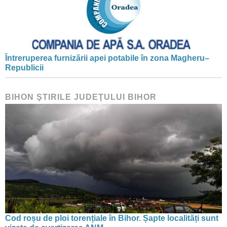
Întreruperea furnizării apei potabile în zona Magheru–
Republicii
BIHON ŞTIRILE JUDEŢULUI BIHOR
Cod roșu de ploi torențiale în Bihor. Șapte localități sunt