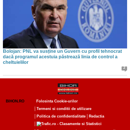
Bolojan: PNL va susține un Guvern cu profil tehnocrat
dacă programul acestuia păstrează linia de control a
cheltuielilor
2
BIHON.RO
Folosinta Cookie-urilor
Termeni si conditii de utilizare
Politica de confidentialitate
Redactia