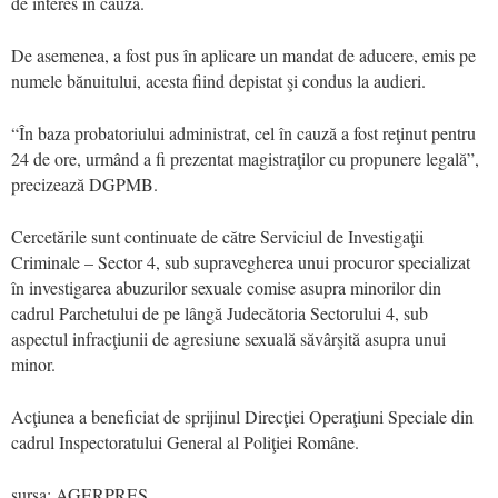
de interes în cauză.
De asemenea, a fost pus în aplicare un mandat de aducere, emis pe
numele bănuitului, acesta fiind depistat şi condus la audieri.
“În baza probatoriului administrat, cel în cauză a fost reţinut pentru
24 de ore, urmând a fi prezentat magistraţilor cu propunere legală”,
precizează DGPMB.
Cercetările sunt continuate de către Serviciul de Investigaţii
Criminale – Sector 4, sub supravegherea unui procuror specializat
în investigarea abuzurilor sexuale comise asupra minorilor din
cadrul Parchetului de pe lângă Judecătoria Sectorului 4, sub
aspectul infracţiunii de agresiune sexuală săvârşită asupra unui
minor.
Acţiunea a beneficiat de sprijinul Direcţiei Operaţiuni Speciale din
cadrul Inspectoratului General al Poliţiei Române.
sursa: AGERPRES