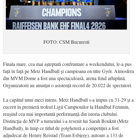
FOTO: CSM Bucuresti
Finala mare, cea mai așteptată confruntare a weekendului, le-a pus
față în față pe Metz Handball și campioana en-titre Győr. Atmosfera
din MVM Dome a fost una spectaculoasă, arena fiind arhiplină.
Organizatorii au anunțat o asistență record de 20.022 de spectatori.
La capătul unui meci intens, Metz Handball s-a impus cu 31-29 și a
cucerit în premieră trofeul Ligii Campionilor la Handbal Feminin,
reușind cea mai importantă performanță din istoria clubului.
Distincția de MVP a turneului i-a revenit lui Sarah Bouktit (Metz
Handball), în timp ce titlul de golgheteră a competiției a fost
adjudecat de Henny Reistad (Team Esbjerg), autoare a 131 de