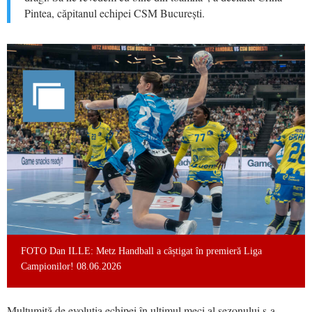
Pintea, căpitanul echipei CSM București.
FOTO Dan ILLE: Metz Handball a câștigat în premieră Liga
Campionilor! 08.06.2026
Mulțumită de evoluția echipei în ultimul meci al sezonului s-a