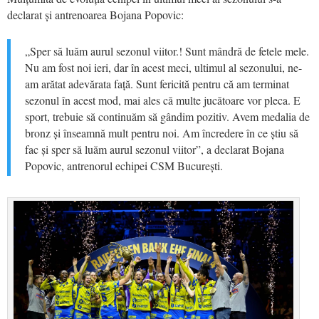
declarat și antrenoarea Bojana Popovic:
„Sper să luăm aurul sezonul viitor.! Sunt mândră de fetele mele.
Nu am fost noi ieri, dar în acest meci, ultimul al sezonului, ne-
am arătat adevărata față. Sunt fericită pentru că am terminat
sezonul în acest mod, mai ales că multe jucătoare vor pleca. E
sport, trebuie să continuăm să gândim pozitiv. Avem medalia de
bronz și înseamnă mult pentru noi. Am încredere în ce știu să
fac și sper să luăm aurul sezonul viitor”, a declarat Bojana
Popovic, antrenorul echipei CSM București.