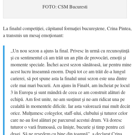
FOTO: CSM Bucuresti
La finalul competiției, căpitanul formației bucureștene, Crina Pintea,
a transmis un mesaj emoționant:
„Un nou sezon a ajuns la final. Privesc în urmă cu recunoștință
și cu sentimentul că am trăit un an plin de provocări, emoții și
momente speciale. Închei acest sezon sănătoasă, iar pentru mine
acest lucru înseamnă enorm. După tot ce am trăit de-a lungul
carierei, să pot spune asta la finalul unui sezon este una dintre
cele mai mari bucurii. Am ajuns în Final4, am încheiat pe locul
3 în Europa și sunt mândră de ceea ce am construit alături de
echipă. Am fost unite, ne-am susținut și ne-am ridicat una pe
cealaltă în momentele dificile. Iar asta valorează mai mult decât
orice. Mulțumesc colegelor, staff-ului, clubului și tuturor celor
care ne-au fost alături pe parcursul acestui drum. Vă doresc
tuturor o vară frumoasă, cu liniște, bucurie și timp pentru cei
dragi. Să ne revedem cu bine din toamnă”, a declarat Crina