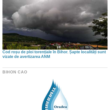
Cod roșu de ploi torențiale în Bihor. Șapte localități sunt
vizate de avertizarea ANM
BIHON CAO