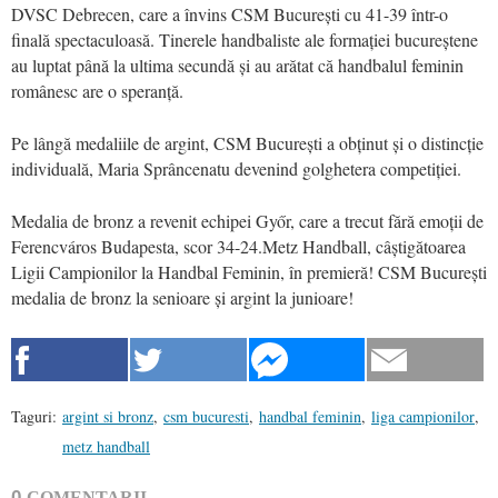
DVSC Debrecen, care a învins CSM București cu 41-39 într-o
finală spectaculoasă. Tinerele handbaliste ale formației bucureștene
au luptat până la ultima secundă și au arătat că handbalul feminin
românesc are o speranță.
Pe lângă medaliile de argint, CSM București a obținut și o distincție
individuală, Maria Sprâncenatu devenind golghetera competiției.
Medalia de bronz a revenit echipei Győr, care a trecut fără emoții de
Ferencváros Budapesta, scor 34-24.Metz Handball, câștigătoarea
Ligii Campionilor la Handbal Feminin, în premieră! CSM București
medalia de bronz la senioare și argint la junioare!
Taguri:
argint si bronz
,
csm bucuresti
,
handbal feminin
,
liga campionilor
,
metz handball
0
COMENTARII