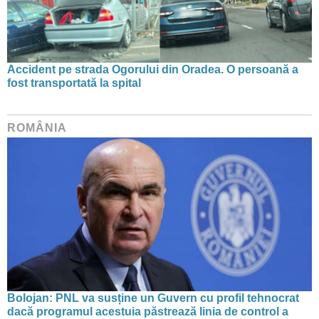
Accident pe strada Ogorului din Oradea. O persoană a
fost transportată la spital
ROMÂNIA
Bolojan: PNL va susține un Guvern cu profil tehnocrat
dacă programul acestuia păstrează linia de control a