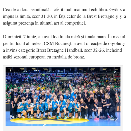
Cea de-a doua semifinală a oferit mult mai mult echilibru. Győr s-a
impus la limită, scor 31-30, în fața celor de la Brest Bretagne și și-a
asigurat prezența în ultimul act al competiției.
Duminică, 7 iunie, au avut loc finala mică și finala mare. În meciul
pentru locul al treilea, CSM București a avut o reacție de orgoliu și
a învins categoric Brest Bretagne Handball, scor 32-26, încheind
astfel sezonul european cu medalia de bronz.