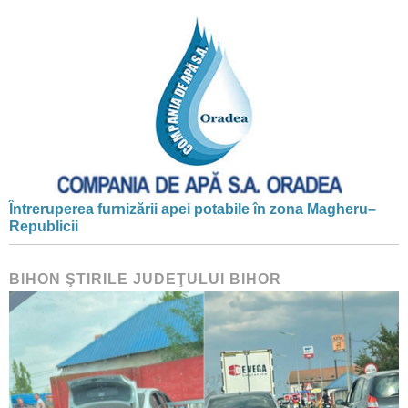
Întreruperea furnizării apei potabile în zona Magheru–
Republicii
BIHON ŞTIRILE JUDEŢULUI BIHOR