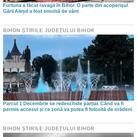
Furtuna a făcut ravagii în Bihor. O parte din acoperișul
Gării Aleșd a fost smulsă de vânt
BIHON ŞTIRILE JUDEŢULUI BIHOR
Parcul 1 Decembrie se redeschide parțial. Când va fi
permis accesul și ce zonă va putea fi folosită de orădeni
BIHON ŞTIRILE JUDEŢULUI BIHOR