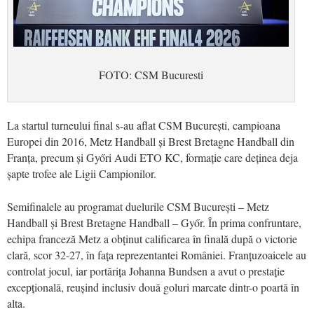
FOTO: CSM Bucuresti
La startul turneului final s-au aflat CSM București, campioana
Europei din 2016, Metz Handball și Brest Bretagne Handball din
Franța, precum și Győri Audi ETO KC, formație care deținea deja
șapte trofee ale Ligii Campionilor.
Semifinalele au programat duelurile CSM București – Metz
Handball și Brest Bretagne Handball – Győr. În prima confruntare,
echipa franceză Metz a obținut calificarea în finală după o victorie
clară, scor 32-27, în fața reprezentantei României. Franțuzoaicele au
controlat jocul, iar portărița Johanna Bundsen a avut o prestație
excepțională, reușind inclusiv două goluri marcate dintr-o poartă în
alta.