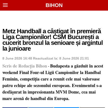
BIHON
Metz Handball a câștigat în premieră
Liga Campionilor! CSM București a
cucerit bronzul la senioare și argintul
la junioare
8 June 2026 16:48
Reactualizat la:
8 June 2026 21:01
Scris de Redacția Bihon
Budapesta a găzduit în acest
-
weekend Final Four-ul Ligii Campionilor la Handbal
Feminin, competiția care a reunit cele mai valoroase
patru echipe ale sezonului european. Evenimentul s-a
desfășurat în impresionanta MVM Dome, cea mai
mare arenă de handbal din Europa.