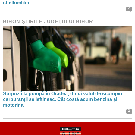
cheltuielilor
2
BIHON ŞTIRILE JUDEŢULUI BIHOR
Surpriză la pompă în Oradea, după valul de scumpiri:
carburanții se ieftinesc. Cât costă acum benzina și
motorina
1