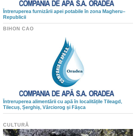
Întreruperea furnizării apei potabile în zona Magheru–
Republicii
BIHON CAO
Întreruperea alimentării cu apă în localitățile Tileagd,
Tilecuș, Șerghiș, Vârciorog și Fâșca
CULTURĂ