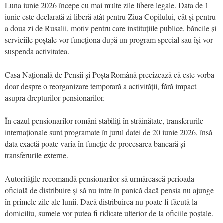
Luna iunie 2026 începe cu mai multe zile libere legale. Data de 1
iunie este declarată zi liberă atât pentru Ziua Copilului, cât și pentru
a doua zi de Rusalii, motiv pentru care instituțiile publice, băncile și
serviciile poștale vor funcționa după un program special sau își vor
suspenda activitatea.
Casa Națională de Pensii și Poșta Română precizează că este vorba
doar despre o reorganizare temporară a activității, fără impact
asupra drepturilor pensionarilor.
În cazul pensionarilor români stabiliți în străinătate, transferurile
internaționale sunt programate în jurul datei de 20 iunie 2026, însă
data exactă poate varia în funcție de procesarea bancară și
transferurile externe.
Autoritățile recomandă pensionarilor să urmărească perioada
oficială de distribuire și să nu intre în panică dacă pensia nu ajunge
în primele zile ale lunii. Dacă distribuirea nu poate fi făcută la
domiciliu, sumele vor putea fi ridicate ulterior de la oficiile poștale.