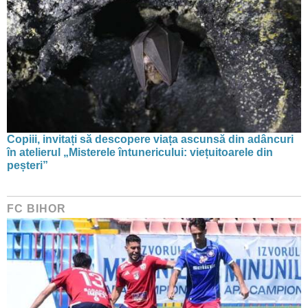
Copiii, invitați să descopere viața ascunsă din adâncuri
în atelierul „Misterele întunericului: viețuitoarele din
peșteri”
FC BIHOR