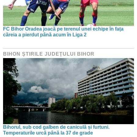
FC Bihor Oradea joacă pe terenul unei echipe în fața
căreia a pierdut până acum în Liga 2
BIHON ŞTIRILE JUDEŢULUI BIHOR
Bihorul, sub cod galben de caniculă și furtuni.
Temperaturile urcă până la 37 de grade