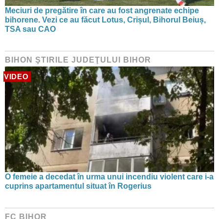
Meciuri de pregătire în care au fost angrenate echipe
bihorene. Vezi ce au făcut Lotus, Crișul, Bihorul Beiuș,
TSA sau CAO
BIHON ŞTIRILE JUDEŢULUI BIHOR
VIDEO
O femeie a decedat în urma unui incendiu violent care i-a
cuprins apartamentul situat în Rogerius
FC BIHOR