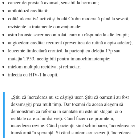
cancer de prostată avansat, sensibil la hormoni;
amiloidoză ereditară;
colită ulcerativă activă și boală Crohn moderată până la severă,
rezistente la tratamente convenționale;
astm bronșic sever necontrolat, care nu răspunde la alte terapii;
angioedem ereditar recurent (prevenirea de rutină a episoadelor);
leucemie limfocitară cronică, la pacienți cu deleția 17p sau
mutația TP53, neeligibili pentru imunochimioterapie;
mielom multiplu recidivat și refractar;
infecția cu HIV-1 la copii.
„Știu că încrederea nu se câștigă ușor. Știu că oamenii au fost
dezamăgiți prea mult timp. Dar tocmai de aceea alegem să
demonstrăm că reforma în sănătate nu este un slogan, ci o
realitate care schimbă vieți. Când facem ce promitem,
încrederea revine. Când pacienții simt schimbarea, încrederea se
transformă în speranță. Și când suntem consecvenți, încrederea