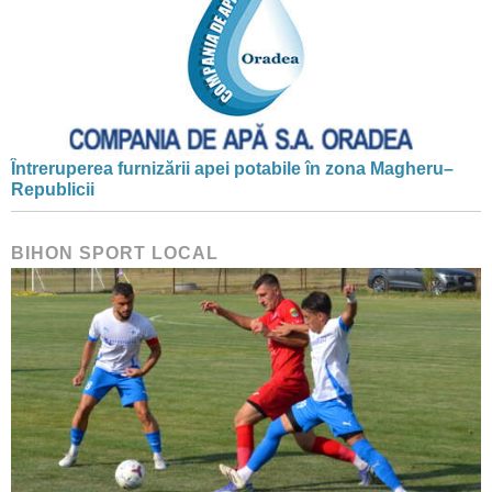
Întreruperea furnizării apei potabile în zona Magheru–
Republicii
BIHON SPORT LOCAL