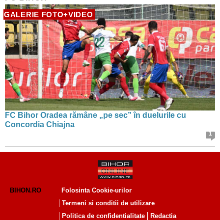
GALERIE FOTO+VIDEO
FC Bihor Oradea rămâne „pe sec” în duelurile cu
Concordia Chiajna
1
BIHON.RO
Folosinta Cookie-urilor
Termeni si conditii de utilizare
Politica de confidentialitate
Redactia