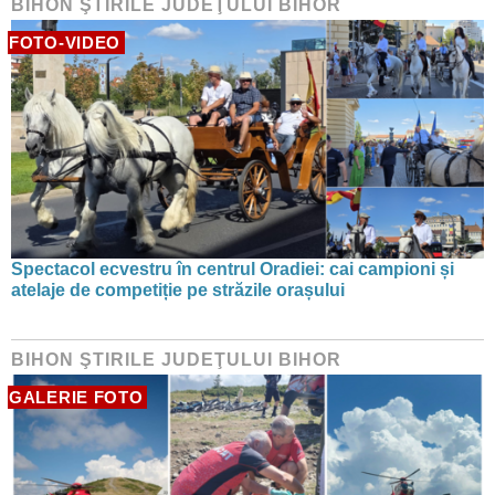
BIHON ŞTIRILE JUDEŢULUI BIHOR
FOTO-VIDEO
Spectacol ecvestru în centrul Oradiei: cai campioni și
atelaje de competiție pe străzile orașului
BIHON ŞTIRILE JUDEŢULUI BIHOR
GALERIE FOTO