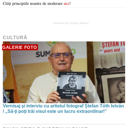
Citiți principiile noastre de moderare
aici
!
powered by
Surfing Waves
CULTURĂ
GALERIE FOTO
Vernisaj şi interviu cu artistul fotograf Ștefan Tóth István
/ „Să-ţi poţi trăi visul este un lucru extraordinar!”