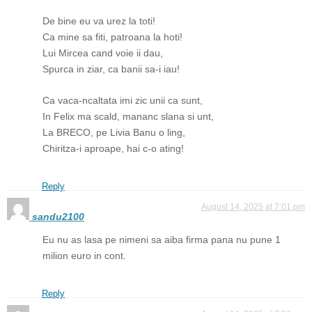
De bine eu va urez la toti!
Ca mine sa fiti, patroana la hoti!
Lui Mircea cand voie ii dau,
Spurca in ziar, ca banii sa-i iau!
Ca vaca-ncaltata imi zic unii ca sunt,
In Felix ma scald, mananc slana si unt,
La BRECO, pe Livia Banu o ling,
Chiritza-i aproape, hai c-o ating!
Reply
August 14, 2025 at 7:01 pm
sandu2100
Eu nu as lasa pe nimeni sa aiba firma pana nu pune 1
milion euro in cont.
Reply