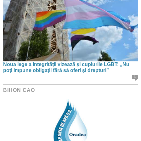
Noua lege a integrității vizează și cuplurile LGBT: „Nu
poți impune obligații fără să oferi și drepturi”
1
BIHON CAO