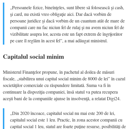
„Persoanele fizice, bineînţeles, sunt libere să folosească şi cash,
şi card, nu există vreo obligaţie aici. Dar dacă vorbim de
persoane juridice şi dacă vorbim de un cuantum atât de mare de
companii care nu fac niciun fel de rulaj şi nu avem niciun fel de
vizibilitate asupra lor, acesta este un fapt extrem de îngrijorător
pe care îl reglăm în acest fel”, a mai adăugat ministrul.
Capitalul social minim
Ministerul Finanţelor propune, în pachetul al doilea de măsuri
fiscale, „stabilirea unui capital social minim de 8000 de lei” în cazul
societăţilor comerciale cu răspundere limitată. Suma va fi în
continuare la dispoziţia companiei, însă statul va putea recupera
aceşti bani de la companiile ajunse în insolvenţă, a relatat Digi24.
„Din 2020 încoace, capitalul social nu mai este 200 de lei,
capitalul social este 1 leu. Practic, în zona acestor companii cu
capital social 1 leu, statul are foarte puţine resurse, posibilităţi de