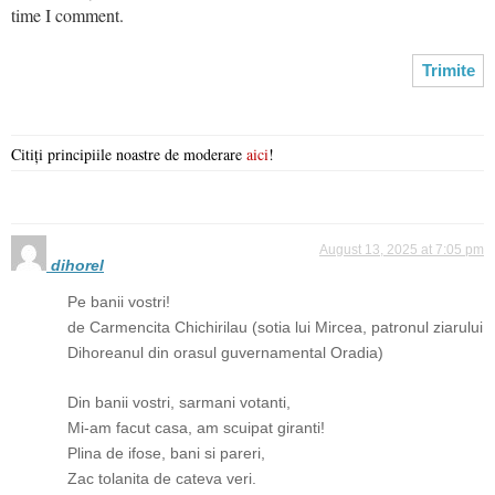
time I comment.
Citiți principiile noastre de moderare
aici
!
August 13, 2025 at 7:05 pm
dihorel
Pe banii vostri!
de Carmencita Chichirilau (sotia lui Mircea, patronul ziarului
Dihoreanul din orasul guvernamental Oradia)
Din banii vostri, sarmani votanti,
Mi-am facut casa, am scuipat giranti!
Plina de ifose, bani si pareri,
Zac tolanita de cateva veri.