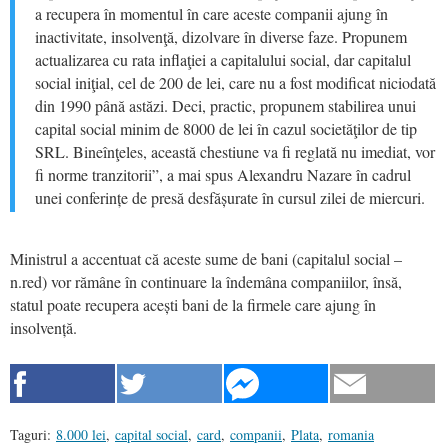
a recupera în momentul în care aceste companii ajung în
inactivitate, insolvenţă, dizolvare în diverse faze. Propunem
actualizarea cu rata inflaţiei a capitalului social, dar capitalul
social iniţial, cel de 200 de lei, care nu a fost modificat niciodată
din 1990 până astăzi. Deci, practic, propunem stabilirea unui
capital social minim de 8000 de lei în cazul societăţilor de tip
SRL. Bineînţeles, această chestiune va fi reglată nu imediat, vor
fi norme tranzitorii”, a mai spus Alexandru Nazare în cadrul
unei conferințe de presă desfășurate în cursul zilei de miercuri.
Ministrul a accentuat că aceste sume de bani (capitalul social –
n.red) vor rămâne în continuare la îndemâna companiilor, însă,
statul poate recupera acești bani de la firmele care ajung în
insolvență.
Taguri:
8.000 lei
,
capital social
,
card
,
companii
,
Plata
,
romania