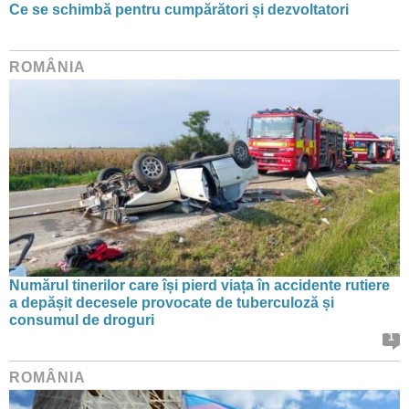
Ce se schimbă pentru cumpărători și dezvoltatori
ROMÂNIA
Numărul tinerilor care își pierd viața în accidente rutiere
a depășit decesele provocate de tuberculoză și
consumul de droguri
1
ROMÂNIA