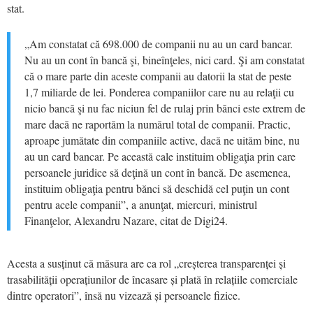
stat.
„Am constatat că 698.000 de companii nu au un card bancar.
Nu au un cont în bancă şi, bineînţeles, nici card. Şi am constatat
că o mare parte din aceste companii au datorii la stat de peste
1,7 miliarde de lei. Ponderea companiilor care nu au relaţii cu
nicio bancă şi nu fac niciun fel de rulaj prin bănci este extrem de
mare dacă ne raportăm la numărul total de companii. Practic,
aproape jumătate din companiile active, dacă ne uităm bine, nu
au un card bancar. Pe această cale instituim obligaţia prin care
persoanele juridice să deţină un cont în bancă. De asemenea,
instituim obligaţia pentru bănci să deschidă cel puţin un cont
pentru acele companii”, a anunţat, miercuri, ministrul
Finanţelor, Alexandru Nazare, citat de Digi24.
Acesta a susținut că măsura are ca rol „creșterea transparenței și
trasabilității operațiunilor de încasare și plată în relațiile comerciale
dintre operatori”, însă nu vizează și persoanele fizice.