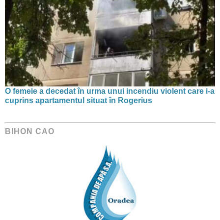
O femeie a decedat în urma unui incendiu violent care i-a
cuprins apartamentul situat în Rogerius
BIHON CAO