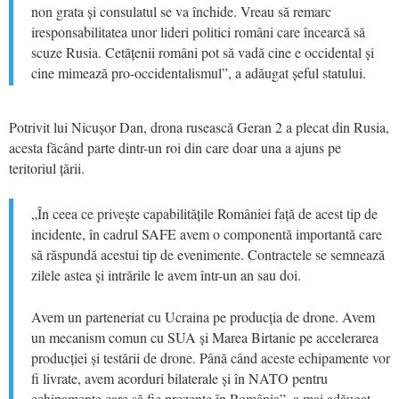
non grata și consulatul se va închide. Vreau să remarc
iresponsabilitatea unor lideri politici români care încearcă să
scuze Rusia. Cetățenii români pot să vadă cine e occidental și
cine mimează pro-occidentalismul”, a adăugat șeful statului.
Potrivit lui Nicușor Dan, drona rusească Geran 2 a plecat din Rusia,
acesta făcând parte dintr-un roi din care doar una a ajuns pe
teritoriul țării.
„În ceea ce privește capabilitățile României față de acest tip de
incidente, în cadrul SAFE avem o componentă importantă care
să răspundă acestui tip de evenimente. Contractele se semnează
zilele astea și intrările le avem într-un an sau doi.
Avem un parteneriat cu Ucraina pe producția de drone. Avem
un mecanism comun cu SUA și Marea Birtanie pe accelerarea
producției și testării de drone. Până când aceste echipamente vor
fi livrate, avem acorduri bilaterale și în NATO pentru
echipamente care să fie prezente în România”, a mai adăugat