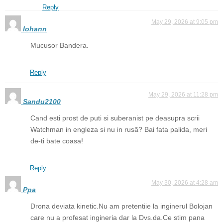
Reply
May 29, 2026 at 9:05 pm
Iohann
Mucusor Bandera.
Reply
May 29, 2026 at 11:28 pm
Sandu2100
Cand esti prost de puti si suberanist pe deasupra scrii
Watchman in engleza si nu in rusã? Bai fata palida, meri
de-ti bate coasa!
Reply
May 30, 2026 at 4:28 am
Ppa
Drona deviata kinetic.Nu am pretentiie la inginerul Bolojan
care nu a profesat ingineria dar la Dvs.da.Ce stim pana