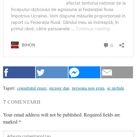
Taguri:
consultatul rusiei
,
nicusor dan
,
persoana non grata
,
se inchide
7
COMENTARII
Your email address will not be published.
Required fields are
marked
*