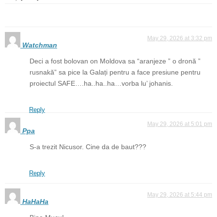
May 29, 2026 at 3:32 pm
Watchman
Deci a fost bolovan on Moldova sa “aranjeze ” o dronă ”
rusnakă” sa pice la Galați pentru a face presiune pentru
proiectul SAFE….ha..ha..ha…vorba lu’ johanis.
Reply
May 29, 2026 at 5:01 pm
Ppa
S-a trezit Nicusor. Cine da de baut???
Reply
May 29, 2026 at 5:44 pm
HaHaHa