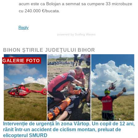
acum este ca Bolojan a semnat sa cumpere 33 microbuze
cu 240.000 €/bucata.
Reply
powered by
Surfing Waves
BIHON ŞTIRILE JUDEŢULUI BIHOR
GALERIE FOTO
Intervenție de urgență în zona Vârtop. Un copil de 12 ani,
rănit într-un accident de ciclism montan, preluat de
elicopterul SMURD