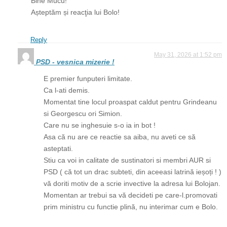
Bine Mucu!
Așteptăm și reacţia lui Bolo!
Reply
May 31, 2026 at 1:52 pm
PSD - vesnica mizerie !
E premier funputeri limitate.
Ca l-ati demis.
Momentat tine locul proaspat caldut pentru Grindeanu
si Georgescu ori Simion.
Care nu se inghesuie s-o ia in bot !
Asa că nu are ce reactie sa aiba, nu aveti ce să
asteptati.
Stiu ca voi in calitate de sustinatori si membri AUR si
PSD ( că tot un drac subteti, din aceeasi latrină ieșoți ! )
vă doriti motiv de a scrie invective la adresa lui Bolojan.
Momentan ar trebui sa vă decideti pe care-l.promovati
prim ministru cu functie plină, nu interimar cum e Bolo.