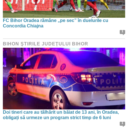
FC Bihor Oradea rămâne „pe sec” în duelurile cu
Concordia Chiajna
1
BIHON ŞTIRILE JUDEŢULUI BIHOR
Doi tineri care au tâlhărit un băiat de 13 ani, în Oradea,
obligați să urmeze un program strict timp de 6 luni
1