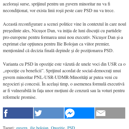
acelorași surse, sprijinul pentru un guvern minoritar nu va fi
necondiționat, vor exista linii roșii peste care PSD nu va trece.
Această reconfigurare a scenei politice vine în contextul în care noul
președinte ales, Nicușor Dan, va iniția de luni discuții cu partidele
pro-europene pentru formarea unui nou executiv. Nicușor Dan și-a
exprimat clar opțiunea pentru Ilie Bolojan ca viitor premier,
menționând că decizia finală depinde și de poziționarea PSD.
Varianta cu PSD în opoziție este văzută de unele voci din USR ca o
„opoziție cu beneficii”. Sprijinul acordat de social-democrați unui
guvern minoritar PNL-USR-UDMR-Minorități ar putea veni cu
negocieri și concesii. În același timp, o asemenea formulă executivă
ar fi vulnerabilă în fața unor moțiuni de cenzură sau la voturi pentru
reformele promise.
Taguri:
guvern
,
ilie bolojan
,
Opoziţie
,
PSD