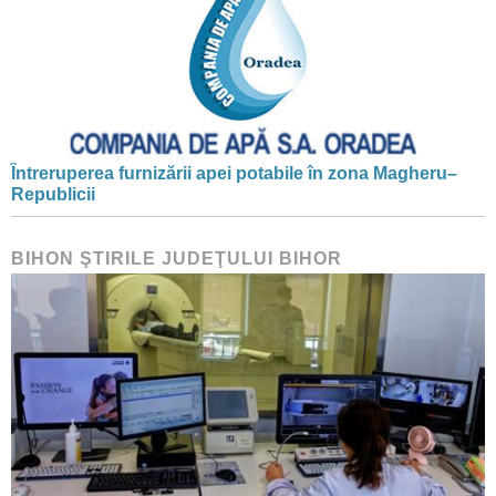
Întreruperea furnizării apei potabile în zona Magheru–
Republicii
BIHON ŞTIRILE JUDEŢULUI BIHOR