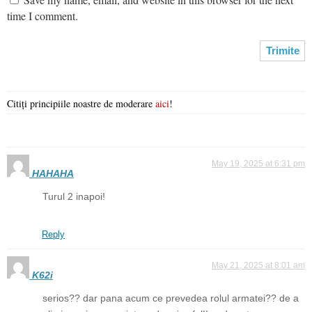
time I comment.
Citiți principiile noastre de moderare
aici
!
May 19, 2025 at 6:31 pm
HAHAHA
Turul 2 inapoi!
Reply
May 21, 2025 at 8:01 am
K62i
serios?? dar pana acum ce prevedea rolul armatei?? de a