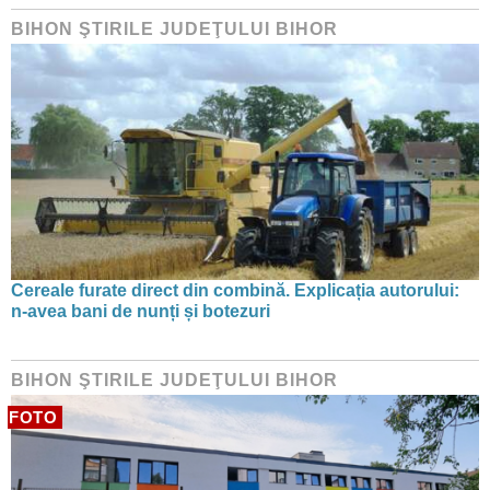
BIHON ŞTIRILE JUDEŢULUI BIHOR
Cereale furate direct din combină. Explicația autorului:
n-avea bani de nunți și botezuri
BIHON ŞTIRILE JUDEŢULUI BIHOR
FOTO