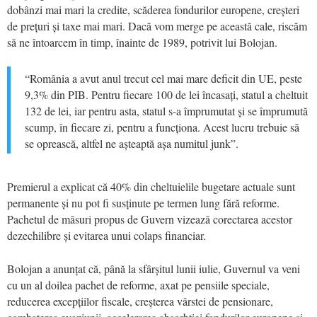
dobânzi mai mari la credite, scăderea fondurilor europene, creșteri
de prețuri și taxe mai mari. Dacă vom merge pe această cale, riscăm
să ne întoarcem în timp, înainte de 1989, potrivit lui Bolojan.
“România a avut anul trecut cel mai mare deficit din UE, peste
9,3% din PIB. Pentru fiecare 100 de lei încasați, statul a cheltuit
132 de lei, iar pentru asta, statul s-a împrumutat și se împrumută
scump, în fiecare zi, pentru a funcționa. Acest lucru trebuie să
se oprească, altfel ne așteaptă așa numitul junk”.
Premierul a explicat că 40% din cheltuielile bugetare actuale sunt
permanente și nu pot fi susținute pe termen lung fără reforme.
Pachetul de măsuri propus de Guvern vizează corectarea acestor
dezechilibre și evitarea unui colaps financiar.
Bolojan a anunțat că, până la sfârșitul lunii iulie, Guvernul va veni
cu un al doilea pachet de reforme, axat pe pensiile speciale,
reducerea excepțiilor fiscale, creșterea vârstei de pensionare,