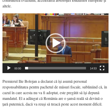
combaterea evaziunii, accelerarea absorbției fondurilor europene și
altele.
Video
Player
00:00
14:53
Premierul Ilie Bolojan a declarat că își asumă personal
responsabilitatea pentru pachetul de măsuri fiscale, subliniind că, în
cazul în care acesta nu va fi adoptat, este pregătit să își depună
mandatul. El a adăugat că România are o șansă reală să devină o
țară puternică, dacă va reuși să treacă peste acest moment dificil.