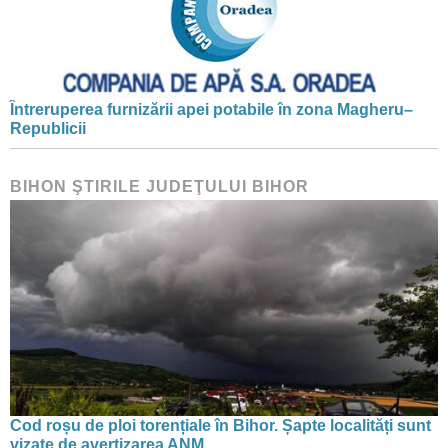
Întreruperea furnizării apei potabile în zona Magheru–
Republicii
BIHON ŞTIRILE JUDEŢULUI BIHOR
Cod roșu de ploi torențiale în Bihor. Șapte localități sunt
vizate de avertizarea ANM