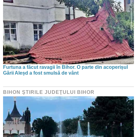
Furtuna a făcut ravagii în Bihor. O parte din acoperișul
Gării Aleșd a fost smulsă de vânt
BIHON ŞTIRILE JUDEŢULUI BIHOR