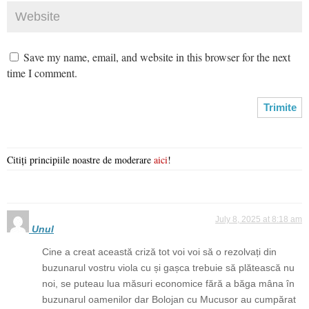
Save my name, email, and website in this browser for the next
time I comment.
Citiți principiile noastre de moderare
aici
!
July 8, 2025 at 8:18 am
Unul
Cine a creat această criză tot voi voi să o rezolvați din
buzunarul vostru viola cu și gașca trebuie să plătească nu
noi, se puteau lua măsuri economice fără a băga mâna în
buzunarul oamenilor dar Bolojan cu Mucusor au cumpărat