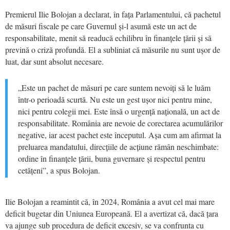
Premierul Ilie Bolojan a declarat, în fața Parlamentului, că pachetul
de măsuri fiscale pe care Guvernul și-l asumă este un act de
responsabilitate, menit să readucă echilibru în finanțele țării și să
prevină o criză profundă. El a subliniat că măsurile nu sunt ușor de
luat, dar sunt absolut necesare.
„Este un pachet de măsuri pe care suntem nevoiți să le luăm
într-o perioadă scurtă. Nu este un gest ușor nici pentru mine,
nici pentru colegii mei. Este însă o urgență națională, un act de
responsabilitate. România are nevoie de corectarea acumulărilor
negative, iar acest pachet este începutul. Așa cum am afirmat la
preluarea mandatului, direcțiile de acțiune rămân neschimbate:
ordine în finanțele țării, buna guvernare și respectul pentru
cetățeni”, a spus Bolojan.
Ilie Bolojan a reamintit că, în 2024, România a avut cel mai mare
deficit bugetar din Uniunea Europeană. El a avertizat că, dacă țara
va ajunge sub procedura de deficit excesiv, se va confrunta cu