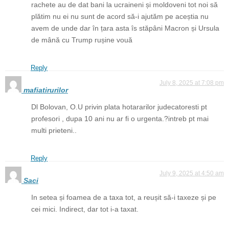
rachete au de dat bani la ucraineni și moldoveni tot noi să
plătim nu ei nu sunt de acord să-i ajutăm pe aceștia nu
avem de unde dar în țara asta îs stăpâni Macron și Ursula
de mână cu Trump rușine vouă
Reply
July 8, 2025 at 7:08 pm
mafiatirurilor
Dl Bolovan, O.U privin plata hotararilor judecatoresti pt
profesori , dupa 10 ani nu ar fi o urgenta.?intreb pt mai
multi prieteni..
Reply
July 9, 2025 at 4:50 am
Saci
In setea și foamea de a taxa tot, a reușit să-i taxeze și pe
cei mici. Indirect, dar tot i-a taxat.