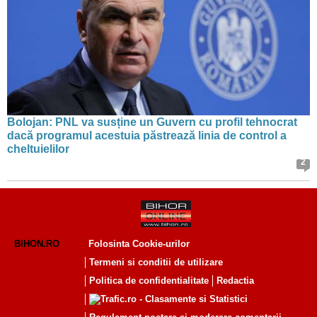
Bolojan: PNL va susține un Guvern cu profil tehnocrat
dacă programul acestuia păstrează linia de control a
cheltuielilor
2
BIHON.RO
Folosinta Cookie-urilor
Termeni si conditii de utilizare
Politica de confidentialitate
Redactia