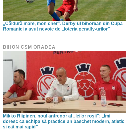
„Căldură mare, mon cher”. Derby-ul bihorean din Cupa
României a avut nevoie de „loteria penalty-urilor”
BIHON CSM ORADEA
Mikko Riipinen, noul antrenor al „leilor roșii”: „Îmi
doresc ca echipa să practice un baschet modern, atletic
și cât mai rapid”