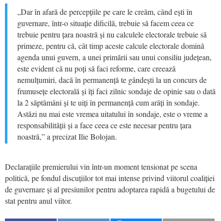
„Dar în afară de percepțiile pe care le creăm, când ești în
guvernare, într-o situație dificilă, trebuie să facem ceea ce
trebuie pentru țara noastră și nu calculele electorale trebuie să
primeze, pentru că, cât timp aceste calcule electorale domină
agenda unui guvern, a unei primării sau unui consiliu județean,
este evident că nu poți să faci reforme, care creează
nemulțumiri, dacă în permanență te gândești la un concurs de
frumusețe electorală și îți faci zilnic sondaje de opinie sau o dată
la 2 săptămâni și te uiți în permanență cum arăți în sondaje.
Astăzi nu mai este vremea uitatului în sondaje, este o vreme a
responsabilității și a face ceea ce este necesar pentru țara
noastră,” a precizat Ilie Bolojan.
Declarațiile premierului vin într-un moment tensionat pe scena
politică, pe fondul discuțiilor tot mai intense privind viitorul coaliției
de guvernare și al presiunilor pentru adoptarea rapidă a bugetului de
stat pentru anul viitor.