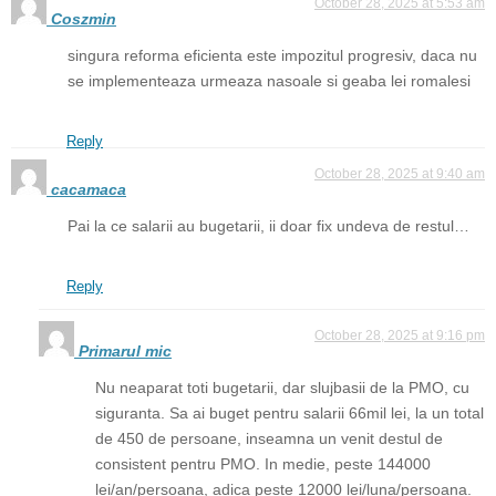
October 28, 2025 at 5:53 am
Coszmin
singura reforma eficienta este impozitul progresiv, daca nu
se implementeaza urmeaza nasoale si geaba lei romalesi
Reply
October 28, 2025 at 9:40 am
cacamaca
Pai la ce salarii au bugetarii, ii doar fix undeva de restul…
Reply
October 28, 2025 at 9:16 pm
Primarul mic
Nu neaparat toti bugetarii, dar slujbasii de la PMO, cu
siguranta. Sa ai buget pentru salarii 66mil lei, la un total
de 450 de persoane, inseamna un venit destul de
consistent pentru PMO. In medie, peste 144000
lei/an/persoana, adica peste 12000 lei/luna/persoana.