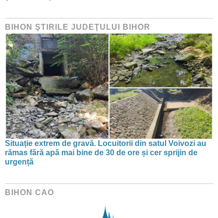
BIHON ŞTIRILE JUDEŢULUI BIHOR
Situație extrem de gravă. Locuitorii din satul Voivozi au
rămas fără apă mai bine de 30 de ore și cer sprijin de
urgență
BIHON CAO