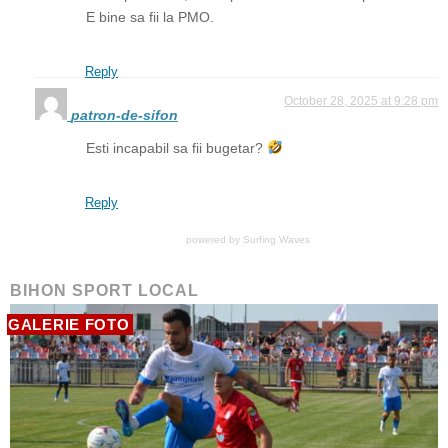
E bine sa fii la PMO.
Reply
October 28, 2025 at 9:28 pm
patron-de-sifon
Esti incapabil sa fii bugetar?
Reply
powered by
Surfing Waves
BIHON SPORT LOCAL
GALERIE FOTO