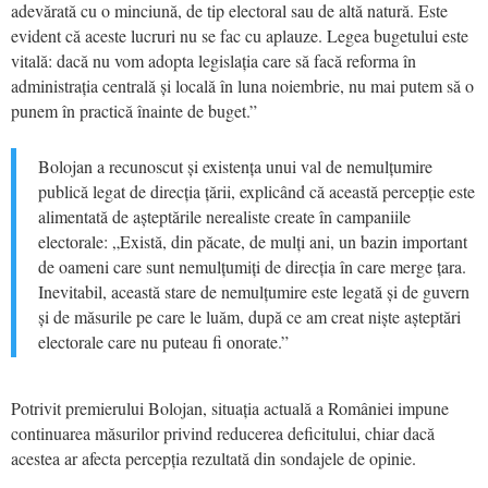
adevărată cu o minciună, de tip electoral sau de altă natură. Este
evident că aceste lucruri nu se fac cu aplauze. Legea bugetului este
vitală: dacă nu vom adopta legislația care să facă reforma în
administrația centrală și locală în luna noiembrie, nu mai putem să o
punem în practică înainte de buget.”
Bolojan a recunoscut și existența unui val de nemulțumire
publică legat de direcția țării, explicând că această percepție este
alimentată de așteptările nerealiste create în campaniile
electorale: „Există, din păcate, de mulți ani, un bazin important
de oameni care sunt nemulțumiți de direcția în care merge țara.
Inevitabil, această stare de nemulțumire este legată și de guvern
și de măsurile pe care le luăm, după ce am creat niște așteptări
electorale care nu puteau fi onorate.”
Potrivit premierului Bolojan, situația actuală a României impune
continuarea măsurilor privind reducerea deficitului, chiar dacă
acestea ar afecta percepția rezultată din sondajele de opinie.