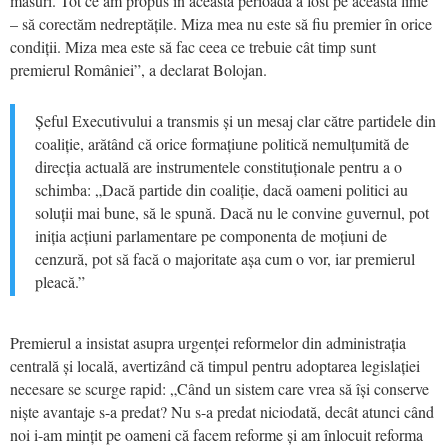
măsuri. Tot ce am propus în această perioadă a fost pe această linie
– să corectăm nedreptățile. Miza mea nu este să fiu premier în orice
condiții. Miza mea este să fac ceea ce trebuie cât timp sunt
premierul României”, a declarat Bolojan.
Șeful Executivului a transmis și un mesaj clar către partidele din
coaliție, arătând că orice formațiune politică nemulțumită de
direcția actuală are instrumentele constituționale pentru a o
schimba: „Dacă partide din coaliție, dacă oameni politici au
soluții mai bune, să le spună. Dacă nu le convine guvernul, pot
iniția acțiuni parlamentare pe componenta de moțiuni de
cenzură, pot să facă o majoritate așa cum o vor, iar premierul
pleacă.”
Premierul a insistat asupra urgenței reformelor din administrația
centrală și locală, avertizând că timpul pentru adoptarea legislației
necesare se scurge rapid: „Când un sistem care vrea să își conserve
niște avantaje s-a predat? Nu s-a predat niciodată, decât atunci când
noi i-am mințit pe oameni că facem reforme și am înlocuit reforma