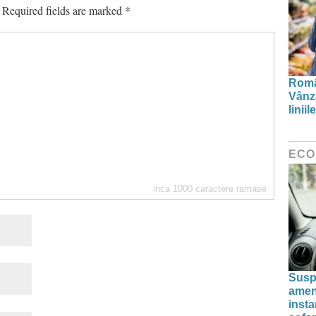
Required fields are marked
*
Român
Vânză
linii
ECO
inca
1000
caractere ramase
Susp
amenz
inst