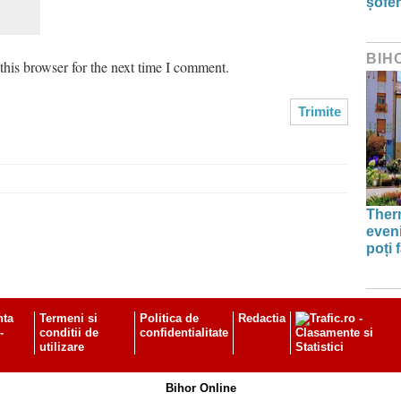
șofer
BIH
his browser for the next time I comment.
Therm
even
poți 
nta
Termeni si
Politica de
Redactia
-
conditii de
confidentialitate
utilizare
Bihor Online