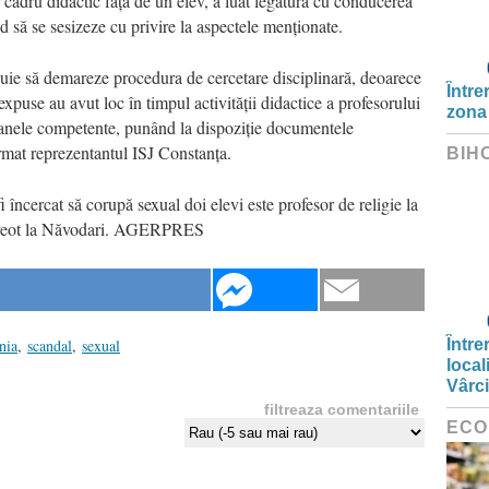
cadru didactic față de un elev, a luat legătura cu conducerea
nd să se sesizeze cu privire la aspectele menționate.
ebuie să demareze procedura de cercetare disciplinară, deoarece
Între
expuse au avut loc în timpul activității didactice a profesorului
zona
ganele competente, punând la dispoziție documentele
firmat reprezentantul ISJ Constanța.
BIH
fi încercat să corupă sexual doi elevi este profesor de religie la
i preot la Năvodari. AGERPRES
nia
,
scandal
,
sexual
Între
local
Vârc
filtreaza comentariile
ECO