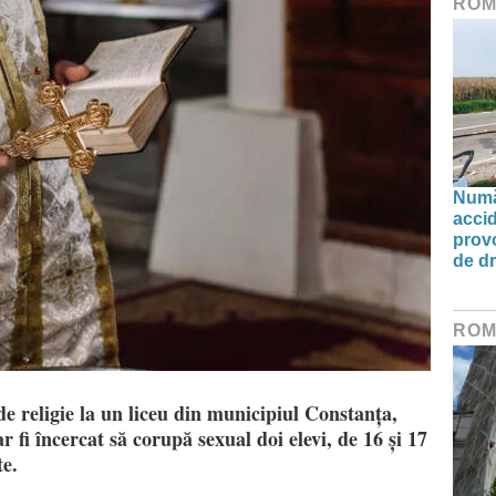
ROM
Număr
accid
prov
de d
ROM
e religie la un liceu din municipiul Constanța,
ar fi încercat să corupă sexual doi elevi, de 16 și 17
te.