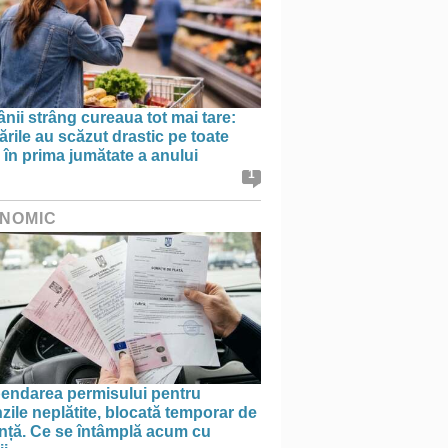
ii strâng cureaua tot mai tare:
rile au scăzut drastic pe toate
le în prima jumătate a anului
1
NOMIC
endarea permisului pentru
ile neplătite, blocată temporar de
anță. Ce se întâmplă acum cu