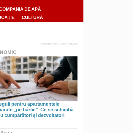
COMPANIA DE APĂ
UCAȚIE
CULTURĂ
powered by
Surfing Waves
NOMIC
eguli pentru apartamentele
ărate „pe hârtie”. Ce se schimbă
u cumpărători și dezvoltatori