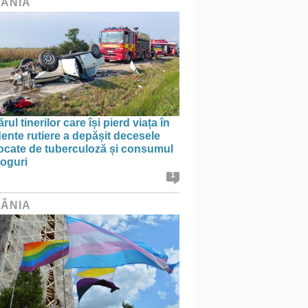
ÂNIA
ul tinerilor care își pierd viața în
ente rutiere a depășit decesele
ocate de tuberculoză și consumul
roguri
1
ÂNIA