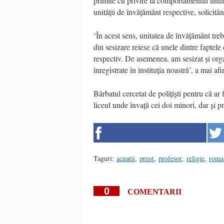
primite cu privire la comportamentul unui 
unității de învățământ respective, solicitâ
‘În acest sens, unitatea de învățământ tr
din sesizare reiese că unele dintre faptele 
respectiv. De asemenea, am sesizat și or
înregistrate în instituția noastră’, a mai a
Bărbatul cercetat de polițiști pentru că ar 
liceul unde învață cei doi minori, dar ș
Taguri:
acuatii
,
preot
,
profesor
,
religie
,
roma
0
COMENTARII