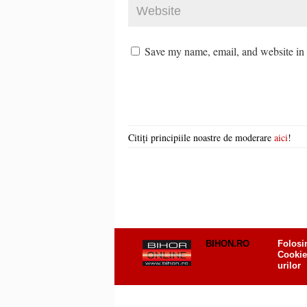
Save my name, email, and website in t
Citiți principiile noastre de moderare
aici
!
BIHON.RO
Folosi
Cookie
urilor