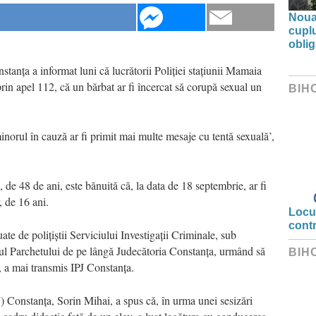
Noua 
cupl
oblig
stanța a informat luni că lucrătorii Poliției stațiunii Mamaia
 prin apel 112, că un bărbat ar fi încercat să corupă sexual un
BIH
minorul în cauză ar fi primit mai multe mesaje cu tentă sexuală’,
 de 48 de ani, este bănuită că, la data de 18 septembrie, ar fi
, de 16 ani.
Locui
cont
ate de polițiștii Serviciului Investigații Criminale, sub
ul Parchetului de pe lângă Judecătoria Constanța, urmând să
BIH
, a mai transmis IPJ Constanța.
) Constanța, Sorin Mihai, a spus că, în urma unei sesizări