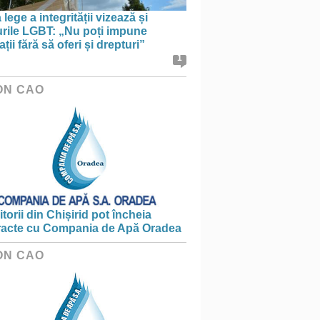
lege a integrității vizează și
urile LGBT: „Nu poți impune
ații fără să oferi și drepturi”
1
ON CAO
torii din Chișirid pot încheia
racte cu Compania de Apă Oradea
ON CAO