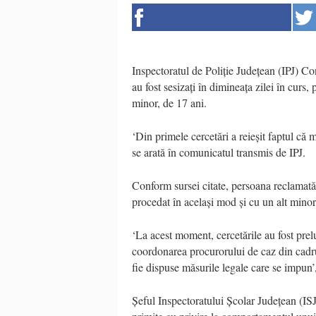
Inspectoratul de Poliție Județean (IPJ) Con
au fost sesizați în dimineața zilei în curs,
minor, de 17 ani.
‘Din primele cercetări a reieșit faptul că 
se arată în comunicatul transmis de IPJ.
Conform sursei citate, persoana reclamată,
procedat în același mod și cu un alt minor
‘La acest moment, cercetările au fost prelu
coordonarea procurorului de caz din cadr
fie dispuse măsurile legale care se impun’
Șeful Inspectoratului Școlar Județean (ISJ