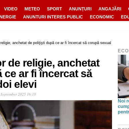
VIDEO
METEO
SPORT
ANUNȚURI
ANGAJĂRI
ENERGIE
ANUNTURI INTERES PUBLIC
ECONOMIC
ED
religie, anchetat de poliţişti după ce ar fi încercat să corupă sexual
ECO
r de religie, anchetat
 ce ar fi încercat să
oi elevi
 September 2025 16:18
Noi r
cump
pentr