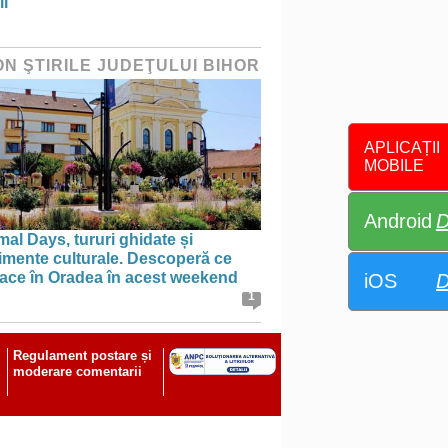
ii
ON ŞTIRILE JUDEŢULUI BIHOR
APLICAȚII
MOBILE
Android
D
al Days, tururi ghidate și
imente culturale. Descoperă ce
face în Oradea în acest weekend
iOS
D
1
Regulament postare și
moderare comentarii