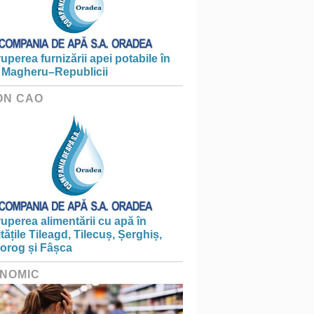
ruperea furnizării apei potabile în
 Magheru–Republicii
ON CAO
ruperea alimentării cu apă în
itățile Tileagd, Tilecuș, Șerghiș,
iorog și Fâșca
NOMIC