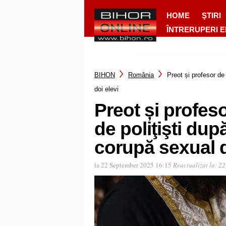
HOME
ŞTIRI
ÎNTRERUPERI 
BIHON
România
Preot și profesor de 
doi elevi
Preot și profeso
de poliţişti după
corupă sexual d
la 22 September 2025 16:15
Reactualizat la:
22