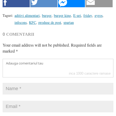
Taguri:
aditivi alimentari
,
burger
,
burger king
,
E-uri
,
friday
,
gyros
,
infocons
,
KFC
,
produse de post
,
spartan
0
COMENTARII
Your email address will not be published.
Required fields are
marked
*
inca
1000
caractere ramase