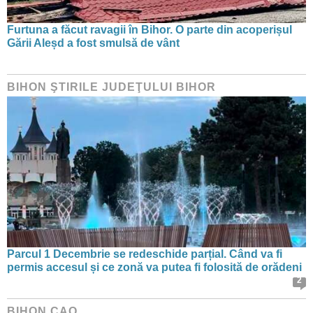
Furtuna a făcut ravagii în Bihor. O parte din acoperișul
Gării Aleșd a fost smulsă de vânt
BIHON ŞTIRILE JUDEŢULUI BIHOR
Parcul 1 Decembrie se redeschide parțial. Când va fi
permis accesul și ce zonă va putea fi folosită de orădeni
2
BIHON CAO