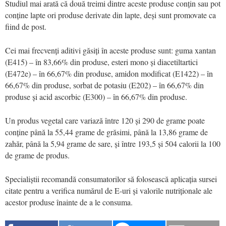
Studiul mai arată că două treimi dintre aceste produse conțin sau pot
conține lapte ori produse derivate din lapte, deși sunt promovate ca
fiind de post.
Cei mai frecvenți aditivi găsiți în aceste produse sunt: guma xantan
(E415) – în 83,66% din produse, esteri mono și diacetiltartici
(E472e) – în 66,67% din produse, amidon modificat (E1422) – în
66,67% din produse, sorbat de potasiu (E202) – în 66,67% din
produse și acid ascorbic (E300) – în 66,67% din produse.
Un produs vegetal care variază între 120 și 290 de grame poate
conține până la 55,44 grame de grăsimi, până la 13,86 grame de
zahăr, până la 5,94 grame de sare, și între 193,5 și 504 calorii la 100
de grame de produs.
Specialiștii recomandă consumatorilor să folosească aplicația sursei
citate pentru a verifica numărul de E-uri și valorile nutriționale ale
acestor produse înainte de a le consuma.