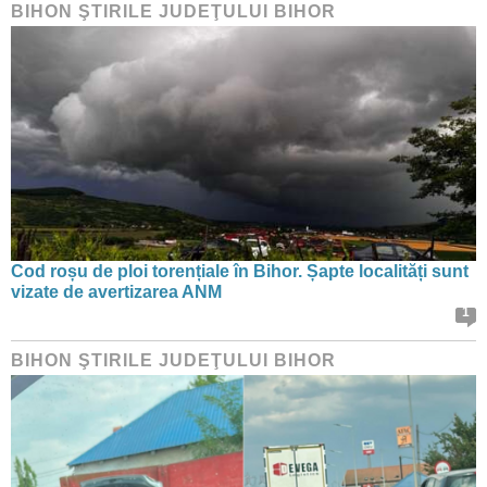
BIHON ŞTIRILE JUDEŢULUI BIHOR
Cod roșu de ploi torențiale în Bihor. Șapte localități sunt
vizate de avertizarea ANM
1
BIHON ŞTIRILE JUDEŢULUI BIHOR