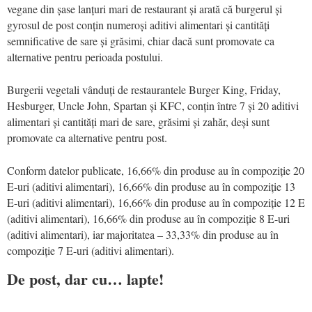
vegane din șase lanțuri mari de restaurant și arată că burgerul și
gyrosul de post conțin numeroși aditivi alimentari și cantități
semnificative de sare și grăsimi, chiar dacă sunt promovate ca
alternative pentru perioada postului.
Burgerii vegetali vânduți de restaurantele Burger King, Friday,
Hesburger, Uncle John, Spartan și KFC, conțin între 7 și 20 aditivi
alimentari și cantități mari de sare, grăsimi și zahăr, deși sunt
promovate ca alternative pentru post.
Conform datelor publicate, 16,66% din produse au în compoziție 20
E-uri (aditivi alimentari), 16,66% din produse au în compoziție 13
E-uri (aditivi alimentari), 16,66% din produse au în compoziție 12 E
(aditivi alimentari), 16,66% din produse au în compoziție 8 E-uri
(aditivi alimentari), iar majoritatea – 33,33% din produse au în
compoziție 7 E-uri (aditivi alimentari).
De post, dar cu… lapte!